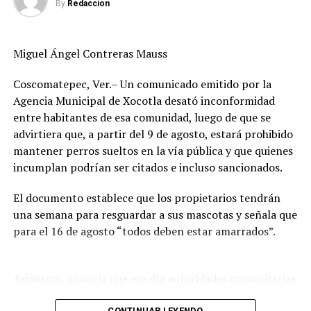
situación que deberá ser aclarada por la administración
By
Redaccion
saliente.
Explicó que no es posible aceptar esquemas irregulares
Miguel Ángel Contreras Mauss
de pago, como la supuesta existencia de recursos en
Coscomatepec, Ver.– Un comunicado emitido por la
efectivo, ya que ello podría implicar responsabilidades
Agencia Municipal de Xocotla desató inconformidad
legales. “No podemos iniciar funciones con
entre habitantes de esa comunidad, luego de que se
irregularidades que comprometan a esta
advirtiera que, a partir del 9 de agosto, estará prohibido
administración”, sostuvo.
mantener perros sueltos en la vía pública y que quienes
Finalmente, aseguró que áreas como Seguridad Pública
incumplan podrían ser citados e incluso sancionados.
operan con normalidad desde las primeras horas del día,
El documento establece que los propietarios tendrán
aunque otras dependencias aún no pueden iniciar
una semana para resguardar a sus mascotas y señala que
actividades de manera formal debido a la falta de
para el 16 de agosto “todos deben estar amarrados”.
entrega física y documental1 Reiteró que se actuará
conforme a la ley para garantizar un proceso
transparente y en beneficio de la ciudadanía.
Asimismo, anuncia que ese día autoridades comunitarias
realizarán recorridos para fotografiar a los perros que
RELATED TOPICS:
FEATURED
CONTINUAR LEYENDO