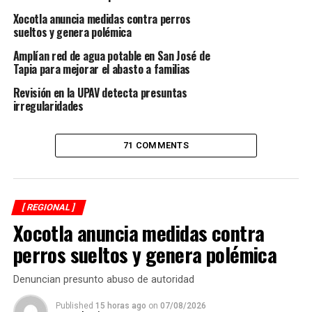
respeto al proceso institucional.
Xocotla anuncia medidas contra perros
sueltos y genera polémica
Bretón Freito señaló que únicamente el área de
Amplían red de agua potable en San José de
Protección Civil fue entregada en tiempo y forma,
Tapia para mejorar el abasto a familias
mientras que dependencias clave continúan sin actas
Revisión en la UPAV detecta presuntas
oficiales de entrega.
irregularidades
Ante ello, afirmó que su equipo se encuentra revisando
parcialmente algunas áreas, aunque sin que exista un
71 COMMENTS
documento que avale formalmente la recepción.
La presidenta municipal informó que, derivado de estas
inconsistencias, se levantará un acta circunstanciada
[ REGIONAL ]
para dejar constancia de las observaciones, mismas que
Xocotla anuncia medidas contra
serán integradas al dictamen que se presentará ante el
perros sueltos y genera polémica
ORFIS.
Denuncian presunto abuso de autoridad
Añadió que en Tesorería se detectó un adeudo
aproximado de 12 millones de pesos con contratistas,
Published
15 horas ago
on
07/08/2026