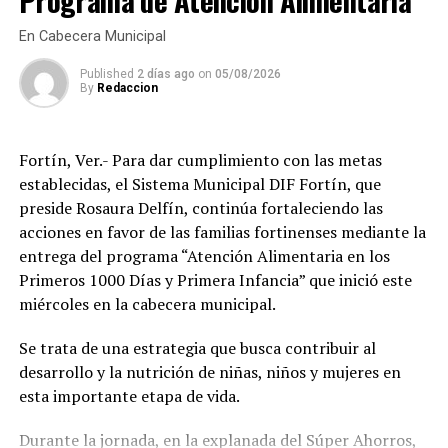
Programa de Atención Alimentaria
buena salud visual es fundamental para el aprendizaje
facultades con las que cuenta para aplicar dichas
de los estudiantes, el desempeño de quienes trabajan y
En Cabecera Municipal
sanciones.
la autonomía de las personas adultas mayores, por lo
Published
2 días ago
on
05/08/2026
que refrendó el compromiso de continuar impulsando
By
Redaccion
programas que mejoren el bienestar de las familias
amatlecas.
Fortín, Ver.- Para dar cumplimiento con las metas
Los beneficiarios agradecieron el apoyo otorgado por el
establecidas, el Sistema Municipal DIF Fortín, que
DIF Municipal, ya que para muchas familias el costo de
preside Rosaura Delfín, continúa fortaleciendo las
unos lentes representa un gasto difícil de solventar, por
acciones en favor de las familias fortinenses mediante la
lo que este programa les permitió acceder de manera
entrega del programa “Atención Alimentaria en los
gratuita a un instrumento indispensable para sus
Primeros 1000 Días y Primera Infancia” que inició este
actividades diarias.
miércoles en la cabecera municipal.
Con estas acciones, el Sistema Municipal DIF de
Se trata de una estrategia que busca contribuir al
Amatlán de los Reyes reafirmó su compromiso de
desarrollo y la nutrición de niñas, niños y mujeres en
trabajar en favor de los sectores más vulnerables del
esta importante etapa de vida.
municipio, acercando programas de asistencia social que
contribuyan a mejorar la salud, la inclusión y la calidad
Durante la jornada, en la explanada del Súper Ahorros,