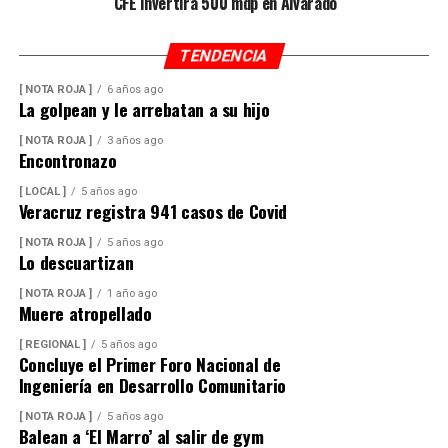
CFE invertirá 500 mdp en Alvarado
TENDENCIA
[ NOTA ROJA ]
6 años ago
La golpean y le arrebatan a su hijo
[ NOTA ROJA ]
3 años ago
Encontronazo
[ LOCAL ]
5 años ago
Veracruz registra 941 casos de Covid
[ NOTA ROJA ]
5 años ago
Lo descuartizan
[ NOTA ROJA ]
1 año ago
Muere atropellado
[ REGIONAL ]
5 años ago
Concluye el Primer Foro Nacional de
Ingeniería en Desarrollo Comunitario
[ NOTA ROJA ]
5 años ago
Balean a ‘El Marro’ al salir de gym