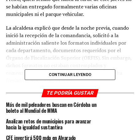
se habían entregado formalmente varias oficinas
municipales ni el parque vehicular.
La alcaldesa explicó que desde la noche previa, cuando
inició la recepción de la comandancia, solicitó a la
administración saliente los formatos individuales por
cada departamento, documentos requeridos por el
Órgano de Fiscalización Superior (ORFIS). Sin embargo,
dichos formatos no estaban contemplados y
comenzaron a elaborarse apenas este día, lo que ha
CONTINUAR LEYENDO
frenado el avance del proceso.
TE PODRÍA GUSTAR
Detalló que, pese a existir un calendario y acuerdos
previos sobre horarios y mecánica de entrega, éstos no
Más de mil peleadores buscan en Córdoba un
se han respetado.
boleto al Mundial de MMA
Analizan retos de municipios para avanzar
Indicó que incluso fue necesario abrir una oficina debido
hacia la igualdad sustantiva
a que una regidora quedó fuera tras un cambio de último
CFE invertirá 500 mdp en Alvarado
momento, situación que calificó como una falta de