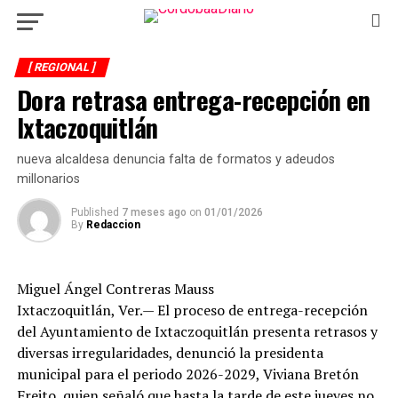
[ REGIONAL ]
Dora retrasa entrega-recepción en
Ixtaczoquitlán
nueva alcaldesa denuncia falta de formatos y adeudos
millonarios
Published
7 meses ago
on
01/01/2026
By
Redaccion
Miguel Ángel Contreras Mauss
Ixtaczoquitlán, Ver.— El proceso de entrega-recepción
del Ayuntamiento de Ixtaczoquitlán presenta retrasos y
diversas irregularidades, denunció la presidenta
municipal para el periodo 2026-2029, Viviana Bretón
Freito, quien señaló que hasta la tarde de este jueves no