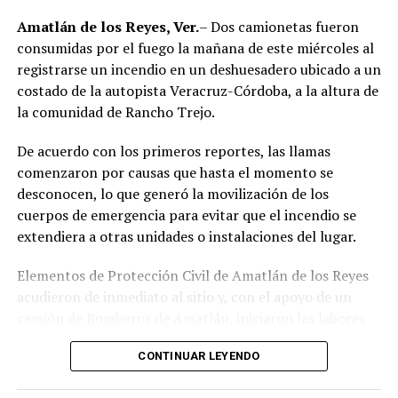
región de las Altas Montañas.
Amatlán de los Reyes, Ver.
– Dos camionetas fueron
consumidas por el fuego la mañana de este miércoles al
La sentencia representa uno de los primeros fallos
registrarse un incendio en un deshuesadero ubicado a un
derivados de aquel operativo y confirma la
costado de la autopista Veracruz-Córdoba, a la altura de
responsabilidad penal de los exuniformados por delitos
la comunidad de Rancho Trejo.
relacionados con la posesión de droga y el
incumplimiento de sus funciones como servidores
De acuerdo con los primeros reportes, las llamas
públicos.
comenzaron por causas que hasta el momento se
desconocen, lo que generó la movilización de los
cuerpos de emergencia para evitar que el incendio se
extendiera a otras unidades o instalaciones del lugar.
Elementos de Protección Civil de Amatlán de los Reyes
acudieron de inmediato al sitio y, con el apoyo de un
camión de Bomberos de Amatlán, iniciaron las labores
para sofocar el fuego, logrando controlar la emergencia
CONTINUAR LEYENDO
tras varios minutos de trabajo.