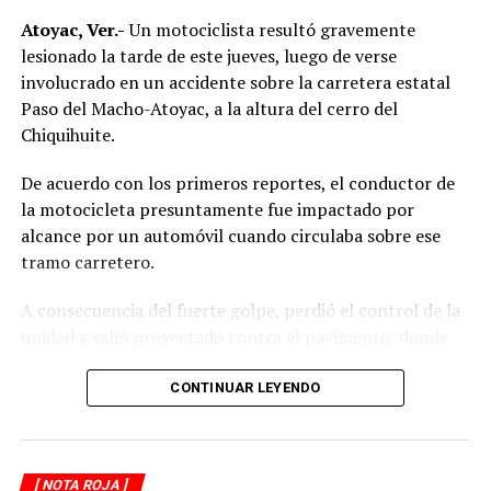
Atoyac, Ver.-
Un motociclista resultó gravemente
lesionado la tarde de este jueves, luego de verse
involucrado en un accidente sobre la carretera estatal
Paso del Macho-Atoyac, a la altura del cerro del
Chiquihuite.
De acuerdo con los primeros reportes, el conductor de
la motocicleta presuntamente fue impactado por
alcance por un automóvil cuando circulaba sobre ese
tramo carretero.
A consecuencia del fuerte golpe, perdió el control de la
unidad y salió proyectado contra el pavimento, donde
quedó inconsciente.
CONTINUAR LEYENDO
Testigos del accidente solicitaron de inmediato el apoyo
de los cuerpos de emergencia al percatarse de que el
motociclista permanecía inmóvil sobre la carpeta
[ NOTA ROJA ]
asfáltica, mientras otros automovilistas redujeron la