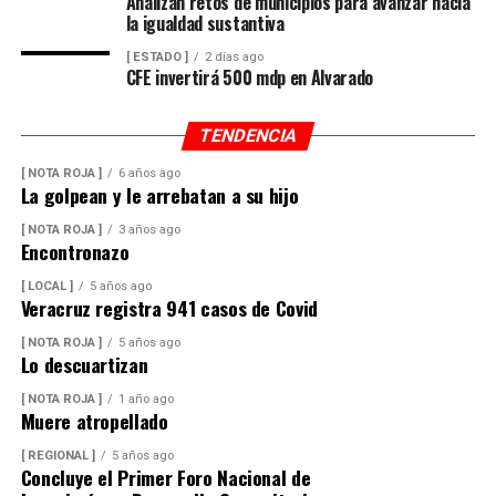
Analizan retos de municipios para avanzar hacia
la igualdad sustantiva
[ ESTADO ]
2 días ago
CFE invertirá 500 mdp en Alvarado
TENDENCIA
[ NOTA ROJA ]
6 años ago
La golpean y le arrebatan a su hijo
[ NOTA ROJA ]
3 años ago
Encontronazo
[ LOCAL ]
5 años ago
Veracruz registra 941 casos de Covid
[ NOTA ROJA ]
5 años ago
Lo descuartizan
[ NOTA ROJA ]
1 año ago
Muere atropellado
[ REGIONAL ]
5 años ago
Concluye el Primer Foro Nacional de