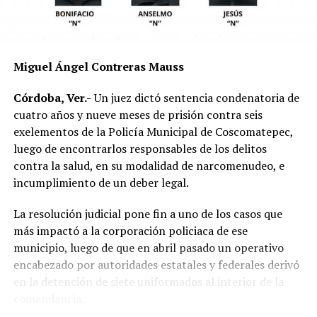
mecánica del accidente y establecer si existió
responsabilidad por parte de alguno de los conductores.
Las autoridades exhortaron a los automovilistas y
Miguel Ángel Contreras Mauss
motociclistas a conducir con precaución, respetar los
límites de velocidad y aumentar la distancia de
Córdoba, Ver.-
Un juez dictó sentencia condenatoria de
seguridad entre vehículos, especialmente durante la
cuatro años y nueve meses de prisión contra seis
temporada de lluvias, cuando el riesgo de accidentes se
exelementos de la Policía Municipal de Coscomatepec,
incrementa en las carreteras de la región.
luego de encontrarlos responsables de los delitos
contra la salud, en su modalidad de narcomenudeo, e
La circulación en la zona se vio afectada por algunos
incumplimiento de un deber legal.
minutos mientras se realizaban las labores de auxilio y el
levantamiento de indicios por parte de las autoridades.
La resolución judicial pone fin a uno de los casos que
Posteriormente, el tránsito fue restablecido de manera
más impactó a la corporación policiaca de ese
normal.
municipio, luego de que en abril pasado un operativo
encabezado por autoridades estatales y federales derivó
en la detención de siete uniformados al interior de la
comandancia.