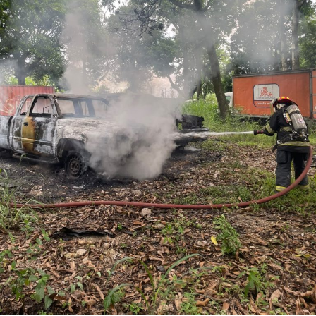
Los ahora sentenciados formaban parte de la Policía
Municipal de Coscomatepec durante la administración
del alcalde de Movimiento Ciudadano, Armando Reyes
Muñoz, y permanecerán recluidos en el Centro de
Reinserción Social de Mediana Seguridad de La Toma, en
Amatlán de los Reyes, donde cumplirán la condena.
Aunque durante el operativo fueron detenidos siete
policías municipales, la sentencia dada a conocer
corresponde únicamente a seis de ellos. Hasta el
momento, las autoridades no han informado la situación
jurídica del séptimo implicado.
El caso evidenció presuntas irregularidades dentro de la
corporación policiaca y motivó la intervención de
autoridades estatales y federales, en un contexto de
reforzamiento de las investigaciones contra servidores
públicos relacionados con actividades ilícitas en la