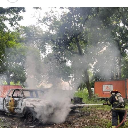
Hasta el cierre de la información no se habían reportado
víctimas mortales relacionadas con el percance.
Las maniobras para retirar el vehículo de carga
requirieron el apoyo de grúas especializadas, debido a las
dimensiones de la unidad y a la posición en que quedó
tras la volcadura. Estas acciones provocaron reducción
de carriles y largas filas de vehículos en ambos sentidos
de la autopista.
Elementos de la Guardia Nacional División Carreteras
realizaron el abanderamiento correspondiente y
tomaron conocimiento de los hechos para determinar
las causas que originaron el accidente.
La circulación fue restablecida de manera gradual
conforme avanzaron los trabajos de retiro de la unidad y
de la mercancía, mientras las autoridades mantuvieron
vigilancia para garantizar la seguridad de los usuarios de