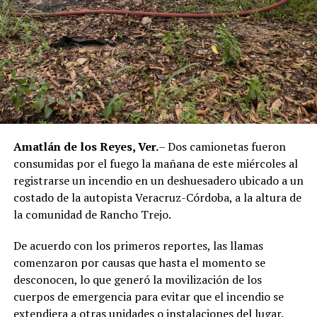
esta importante vía de comunicación.
RELATED TOPICS:
DESPUÉS
Abandonan cuerpo desmembrado a un costado de la
carretera en Acultzingo
ANTES
Desaparece trailero tras reportar presunto intento de
Amatlán de los Reyes, Ver.
– Dos camionetas fueron
asalto en la autopista Puebla-Orizaba
consumidas por el fuego la mañana de este miércoles al
registrarse un incendio en un deshuesadero ubicado a un
costado de la autopista Veracruz-Córdoba, a la altura de
la comunidad de Rancho Trejo.
De acuerdo con los primeros reportes, las llamas
comenzaron por causas que hasta el momento se
desconocen, lo que generó la movilización de los
cuerpos de emergencia para evitar que el incendio se
extendiera a otras unidades o instalaciones del lugar.