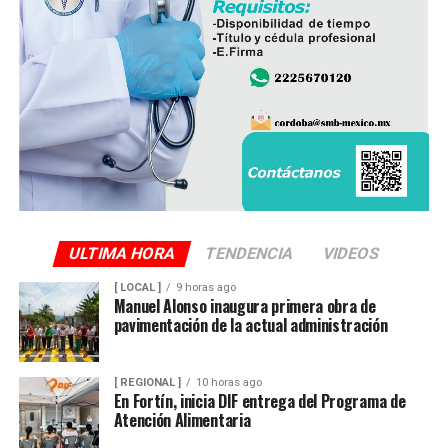
la escena y ordenaron el levantamiento del cuerpo, que
fue trasladado al Servicio Médico Forense (Semefo),
donde permanece en espera de su identificación oficial.
La unidad involucrada fue asegurada y puesta a
disposición de la autoridad ministerial, que integró la
carpeta de investigación correspondiente para localizar
al conductor y determinar su responsabilidad en el
atropellamiento.
ULTIMA HORA
TENDENCIA
VIDEOS
[ LOCAL ]
9 horas ago
Las maniobras periciales obligaron al cierre parcial de la
Manuel Alonso inaugura primera obra de
pavimentación de la actual administración
circulación en ese sector del centro de la ciudad durante
varios minutos, generando afectaciones al tránsito
vehicular.
[ REGIONAL ]
10 horas ago
En Fortín, inicia DIF entrega del Programa de
Atención Alimentaria