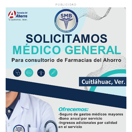
continuó su marcha y abandonó la escena, lo que
PUBLICIDAD
movilizó a corporaciones de seguridad para tratar de
ubicar tanto al responsable como al vehículo.
Minutos después, el autobús fue encontrado
abandonado en el cruce de la calle 26 y la avenida 9, en
la colonia San José, donde quedó bajo resguardo de las
autoridades como parte de las investigaciones.
Elementos de la Policía Municipal y Estatal acordonaron
el área del accidente para preservar los indicios, en
tanto personal de Tránsito Municipal realizó las
primeras diligencias para establecer la mecánica del
hecho.
Peritos de la Fiscalía General del Estado y agentes de la
Policía Ministerial llevaron a cabo el procesamiento de