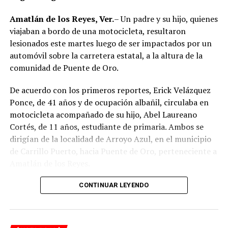
Amatlán de los Reyes, Ver.
– Un padre y su hijo, quienes
viajaban a bordo de una motocicleta, resultaron
lesionados este martes luego de ser impactados por un
automóvil sobre la carretera estatal, a la altura de la
comunidad de Puente de Oro.
De acuerdo con los primeros reportes, Erick Velázquez
Ponce, de 41 años y de ocupación albañil, circulaba en
motocicleta acompañado de su hijo, Abel Laureano
Cortés, de 11 años, estudiante de primaria. Ambos se
dirigían de la localidad de Arroyo Azul, en el municipio
de Carrillo Puerto, hacia Puente de Oro, perteneciente a
Amatlán de los Reyes.
El accidente ocurrió cuando, presuntamente, un
CONTINUAR LEYENDO
automóvil que circulaba detrás de la motocicleta los
impactó por alcance, provocando que ambos cayeran
sobre la carpeta asfáltica.