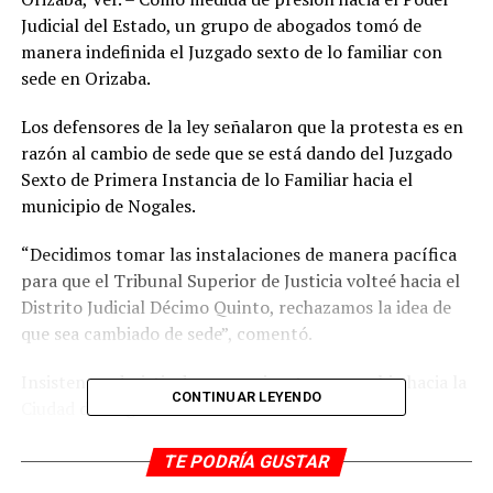
Judicial del Estado, un grupo de abogados tomó de
manera indefinida el Juzgado sexto de lo familiar con
sede en Orizaba.
Los defensores de la ley señalaron que la protesta es en
razón al cambio de sede que se está dando del Juzgado
Sexto de Primera Instancia de lo Familiar hacia el
municipio de Nogales.
“Decidimos tomar las instalaciones de manera pacífica
para que el Tribunal Superior de Justicia volteé hacia el
Distrito Judicial Décimo Quinto, rechazamos la idea de
que sea cambiado de sede”, comentó.
Insisten en desistir de que se ejecute ese cambio hacia la
CONTINUAR LEYENDO
Ciudad de Nogales en virtud de todas las
inconveniencias que trae como tal ese cambio, una de
ellas es que no hay bancos en ese municipio.
TE PODRÍA GUSTAR