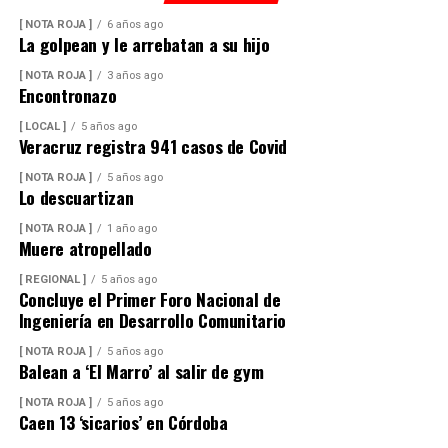
[ NOTA ROJA ]
6 años ago
La golpean y le arrebatan a su hijo
[ NOTA ROJA ]
3 años ago
Encontronazo
[ LOCAL ]
5 años ago
Veracruz registra 941 casos de Covid
[ NOTA ROJA ]
5 años ago
Lo descuartizan
[ NOTA ROJA ]
1 año ago
Muere atropellado
[ REGIONAL ]
5 años ago
Concluye el Primer Foro Nacional de
Ingeniería en Desarrollo Comunitario
[ NOTA ROJA ]
5 años ago
Balean a ‘El Marro’ al salir de gym
[ NOTA ROJA ]
5 años ago
Caen 13 ‘sicarios’ en Córdoba