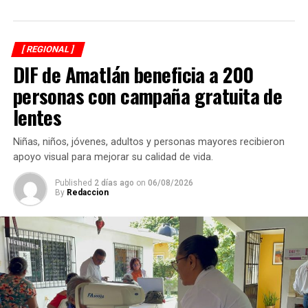
[ REGIONAL ]
DIF de Amatlán beneficia a 200
personas con campaña gratuita de
lentes
Niñas, niños, jóvenes, adultos y personas mayores recibieron
apoyo visual para mejorar su calidad de vida.
Published
2 días ago
on
06/08/2026
By
Redaccion
Asimismo, anuncia que ese día autoridades comunitarias
realizarán recorridos para fotografiar a los perros que
permanezcan en las calles, solicitar información a
vecinos para identificar a sus dueños y, posteriormente,
citarlos al palacio de la comunidad, donde incluso
podrían hacerse acreedores a una multa.