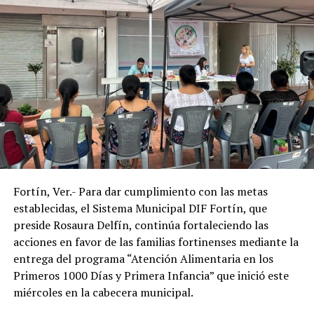
unos lentes representa un gasto difícil de solventar, por
lo que este programa les permitió acceder de manera
gratuita a un instrumento indispensable para sus
actividades diarias.
Con estas acciones, el Sistema Municipal DIF de
Amatlán de los Reyes reafirmó su compromiso de
trabajar en favor de los sectores más vulnerables del
municipio, acercando programas de asistencia social que
contribuyan a mejorar la salud, la inclusión y la calidad
de vida de la población.
Fortín, Ver.- Para dar cumplimiento con las metas
establecidas, el Sistema Municipal DIF Fortín, que
preside Rosaura Delfín, continúa fortaleciendo las
acciones en favor de las familias fortinenses mediante la
entrega del programa “Atención Alimentaria en los
Primeros 1000 Días y Primera Infancia” que inició este
miércoles en la cabecera municipal.