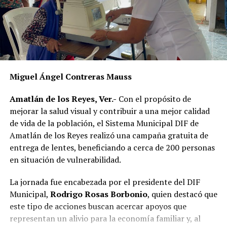
La publicación provocó críticas entre pobladores,
quienes consideran que la Agencia Municipal podría
estar excediendo sus atribuciones al anunciar posibles
sanciones sin precisar el fundamento jurídico que las
respalda, por lo que calificaron la medida como un
Miguel Ángel Contreras Mauss
presunto abuso de autoridad.
Amatlán de los Reyes, Ver.-
Con el propósito de
Si bien especialistas y organizaciones dedicadas al
mejorar la salud visual y contribuir a una mejor calidad
bienestar animal coinciden en que los propietarios
de vida de la población, el Sistema Municipal DIF de
tienen la obligación de impedir que sus mascotas
Amatlán de los Reyes realizó una campaña gratuita de
deambulen libremente por la vía pública, también
entrega de lentes, beneficiando a cerca de 200 personas
advierten que ello no significa mantenerlas
en situación de vulnerabilidad.
permanentemente amarradas.
La jornada fue encabezada por el presidente del DIF
La Ley de Protección a los Animales para el Estado de
Municipal,
Rodrigo Rosas Borbonio
, quien destacó que
Veracruz tiene como objetivo garantizar el bienestar, el
este tipo de acciones buscan acercar apoyos que
trato digno y evitar el maltrato y la crueldad hacia los
representan un alivio para la economía familiar y, al
animales.