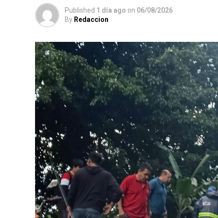
Published
1 día ago
on
06/08/2026
By
Redaccion