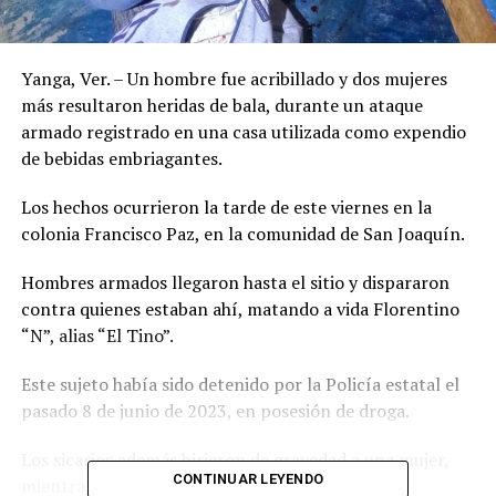
Yanga, Ver. – Un hombre fue acribillado y dos mujeres
más resultaron heridas de bala, durante un ataque
armado registrado en una casa utilizada como expendio
de bebidas embriagantes.
Los hechos ocurrieron la tarde de este viernes en la
colonia Francisco Paz, en la comunidad de San Joaquín.
Hombres armados llegaron hasta el sitio y dispararon
contra quienes estaban ahí, matando a vida Florentino
“N”, alias “El Tino”.
Este sujeto había sido detenido por la Policía estatal el
pasado 8 de junio de 2023, en posesión de droga.
Los sicarios además hirieron de gravedad a una mujer,
CONTINUAR LEYENDO
mientras que otra sólo recibió rozones de bala.