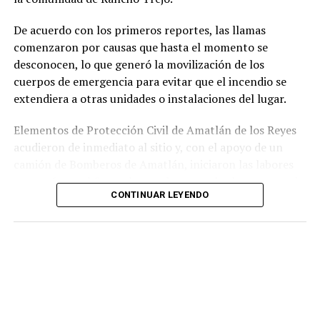
relacionados con la posesión de droga y el
incumplimiento de sus funciones como servidores
De acuerdo con los primeros reportes, las llamas
públicos.
comenzaron por causas que hasta el momento se
desconocen, lo que generó la movilización de los
cuerpos de emergencia para evitar que el incendio se
extendiera a otras unidades o instalaciones del lugar.
Elementos de Protección Civil de Amatlán de los Reyes
acudieron de inmediato al sitio y, con el apoyo de un
camión de Bomberos de Amatlán, iniciaron las labores
para sofocar el fuego, logrando controlar la emergencia
CONTINUAR LEYENDO
tras varios minutos de trabajo.
Como resultado del siniestro, dos camionetas quedaron
con daños totales a consecuencia de las llamas. No se
reportaron personas lesionadas ni fue necesario evacuar
la zona.
Las autoridades realizaron una inspección en el