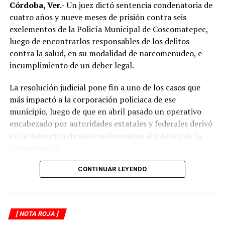
límites de velocidad y aumentar la distancia de
Córdoba, Ver.-
Un juez dictó sentencia condenatoria de
seguridad entre vehículos, especialmente durante la
cuatro años y nueve meses de prisión contra seis
temporada de lluvias, cuando el riesgo de accidentes se
exelementos de la Policía Municipal de Coscomatepec,
incrementa en las carreteras de la región.
luego de encontrarlos responsables de los delitos
contra la salud, en su modalidad de narcomenudeo, e
La circulación en la zona se vio afectada por algunos
incumplimiento de un deber legal.
minutos mientras se realizaban las labores de auxilio y el
levantamiento de indicios por parte de las autoridades.
La resolución judicial pone fin a uno de los casos que
Posteriormente, el tránsito fue restablecido de manera
más impactó a la corporación policiaca de ese
normal.
municipio, luego de que en abril pasado un operativo
encabezado por autoridades estatales y federales derivó
en la detención de siete uniformados al interior de la
comandancia.
La intervención se realizó el 10 de abril mediante un
CONTINUAR LEYENDO
despliegue conjunto de agentes de la Policía Ministerial,
elementos de la Secretaría de Marina (Semar) y de la
Secretaría de Seguridad Pública (SSP), quienes
[ NOTA ROJA ]
ejecutaron una revisión en las instalaciones de la