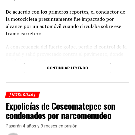
De acuerdo con los primeros reportes, el conductor de
la motocicleta presuntamente fue impactado por
alcance por un automóvil cuando circulaba sobre ese
tramo carretero.
A consecuencia del fuerte golpe, perdió el control de la
unidad y salió proyectado contra el pavimento, donde
quedó inconsciente.
CONTINUAR LEYENDO
Testigos del accidente solicitaron de inmediato el apoyo
de los cuerpos de emergencia al percatarse de que el
motociclista permanecía inmóvil sobre la carpeta
[ NOTA ROJA ]
asfáltica, mientras otros automovilistas redujeron la
Expolicías de Coscomatepec son
velocidad para evitar otro percance.
condenados por narcomenudeo
Al sitio arribaron paramédicos de Protección Civil de
Atoyac, quienes brindaron los primeros auxilios al
Pasarán 4 años y 9 meses en prisión
lesionado y, tras estabilizarlo, lo trasladaron de urgencia