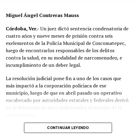
Las autoridades exhortaron a los automovilistas y
Miguel Ángel Contreras Mauss
motociclistas a conducir con precaución, respetar los
límites de velocidad y aumentar la distancia de
Córdoba, Ver.-
Un juez dictó sentencia condenatoria de
seguridad entre vehículos, especialmente durante la
cuatro años y nueve meses de prisión contra seis
temporada de lluvias, cuando el riesgo de accidentes se
exelementos de la Policía Municipal de Coscomatepec,
incrementa en las carreteras de la región.
luego de encontrarlos responsables de los delitos
contra la salud, en su modalidad de narcomenudeo, e
La circulación en la zona se vio afectada por algunos
incumplimiento de un deber legal.
minutos mientras se realizaban las labores de auxilio y el
levantamiento de indicios por parte de las autoridades.
La resolución judicial pone fin a uno de los casos que
Posteriormente, el tránsito fue restablecido de manera
más impactó a la corporación policiaca de ese
normal.
municipio, luego de que en abril pasado un operativo
encabezado por autoridades estatales y federales derivó
en la detención de siete uniformados al interior de la
comandancia.
La intervención se realizó el 10 de abril mediante un
CONTINUAR LEYENDO
despliegue conjunto de agentes de la Policía Ministerial,