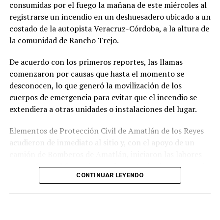
consumidas por el fuego la mañana de este miércoles al
La sentencia representa uno de los primeros fallos
registrarse un incendio en un deshuesadero ubicado a un
derivados de aquel operativo y confirma la
costado de la autopista Veracruz-Córdoba, a la altura de
responsabilidad penal de los exuniformados por delitos
la comunidad de Rancho Trejo.
relacionados con la posesión de droga y el
incumplimiento de sus funciones como servidores
De acuerdo con los primeros reportes, las llamas
públicos.
comenzaron por causas que hasta el momento se
desconocen, lo que generó la movilización de los
cuerpos de emergencia para evitar que el incendio se
extendiera a otras unidades o instalaciones del lugar.
Elementos de Protección Civil de Amatlán de los Reyes
acudieron de inmediato al sitio y, con el apoyo de un
camión de Bomberos de Amatlán, iniciaron las labores
para sofocar el fuego, logrando controlar la emergencia
CONTINUAR LEYENDO
tras varios minutos de trabajo.
Como resultado del siniestro, dos camionetas quedaron
con daños totales a consecuencia de las llamas. No se