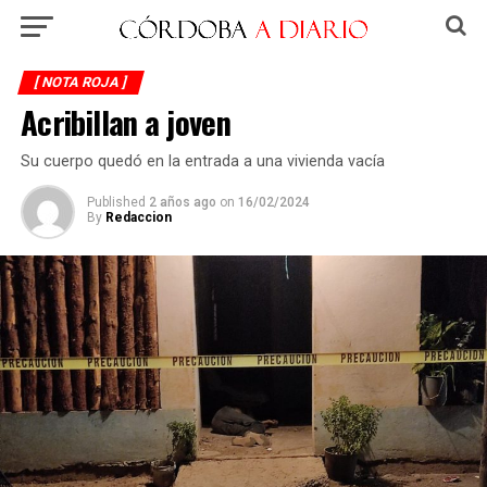
[ NOTA ROJA ]
Acribillan a joven
Su cuerpo quedó en la entrada a una vivienda vacía
Published
2 años ago
on
16/02/2024
By
Redaccion