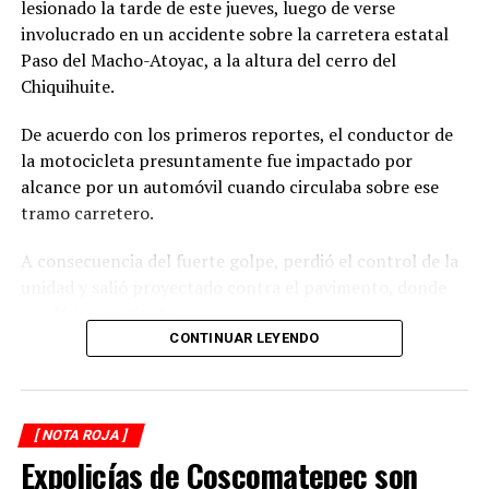
lesionado la tarde de este jueves, luego de verse
involucrado en un accidente sobre la carretera estatal
Paso del Macho-Atoyac, a la altura del cerro del
Chiquihuite.
De acuerdo con los primeros reportes, el conductor de
la motocicleta presuntamente fue impactado por
alcance por un automóvil cuando circulaba sobre ese
tramo carretero.
A consecuencia del fuerte golpe, perdió el control de la
unidad y salió proyectado contra el pavimento, donde
quedó inconsciente.
CONTINUAR LEYENDO
Testigos del accidente solicitaron de inmediato el apoyo
de los cuerpos de emergencia al percatarse de que el
motociclista permanecía inmóvil sobre la carpeta
[ NOTA ROJA ]
asfáltica, mientras otros automovilistas redujeron la
Expolicías de Coscomatepec son
velocidad para evitar otro percance.