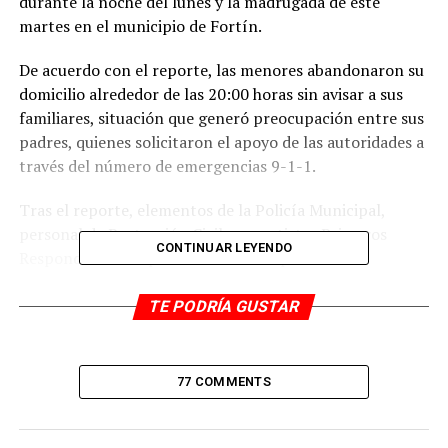
durante la noche del lunes y la madrugada de este
martes en el municipio de Fortín.
De acuerdo con el reporte, las menores abandonaron su
domicilio alrededor de las 20:00 horas sin avisar a sus
familiares, situación que generó preocupación entre sus
padres, quienes solicitaron el apoyo de las autoridades a
través del número de emergencias 9-1-1.
Tras el reporte, elementos de la Policía Municipal,
personal de Protección Civil y rescatistas Primeros
CONTINUAR LEYENDO
Respondientes implementaron un operativo de
búsqueda para tratar de ubicarlas lo antes posible.
TE PODRÍA GUSTAR
Fue durante la madrugada cuando las adolescentes
fueron localizadas sanas y salvas sobre la avenida 1,
entre calles 1 y 2 de la colonia Centro. Los rescatistas
77 COMMENTS
las resguardaron mientras arribaban los elementos
policiacos para continuar con el protocolo
correspondiente.