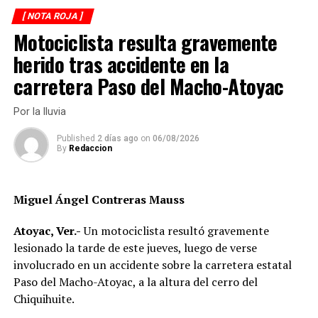
[ NOTA ROJA ]
Posteriormente, las menores fueron entregadas a sus
Motociclista resulta gravemente
padres, luego de que las autoridades verificaran que se
herido tras accidente en la
encontraban en buen estado de salud y les brindaran
carretera Paso del Macho-Atoyac
recomendaciones para evitar que una situación similar
vuelva a presentarse.
Por la lluvia
El caso generó una importante movilización de recursos
Published
2 días ago
on
06/08/2026
humanos y unidades de emergencia, lo que pone de
By
Redaccion
manifiesto el impacto que este tipo de reportes tiene en
las corporaciones encargadas de atender situaciones de
riesgo reales.
Miguel Ángel Contreras Mauss
Atoyac, Ver.-
Un motociclista resultó gravemente
RELATED TOPICS:
lesionado la tarde de este jueves, luego de verse
DESPUÉS
involucrado en un accidente sobre la carretera estatal
Lo asesinan a tiros en Cuitláhuac
Paso del Macho-Atoyac, a la altura del cerro del
ANTES
Chiquihuite.
Motociclista resulta lesionado tras choque en Calzada