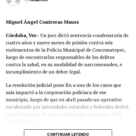
By
Redaccion
recibir atención médica especializada.
Elementos de Tránsito Estatal acudieron para tomar
Miguel Ángel Contreras Mauss
conocimiento del accidente, realizar el peritaje
correspondiente y deslindar responsabilidades.
Córdoba, Ver.-
Un juez dictó sentencia condenatoria de
cuatro años y nueve meses de prisión contra seis
Las autoridades no descartaron que las condiciones del
exelementos de la Policía Municipal de Coscomatepec,
clima hayan influido en el percance, ya que durante la
luego de encontrarlos responsables de los delitos
tarde se registraron lluvias que dejaron el pavimento
contra la salud, en su modalidad de narcomenudeo, e
mojado y con menor adherencia.
incumplimiento de un deber legal.
El vehículo presuntamente involucrado también será
La resolución judicial pone fin a uno de los casos que
parte de las investigaciones para determinar la
más impactó a la corporación policiaca de ese
mecánica del accidente y establecer si existió
municipio, luego de que en abril pasado un operativo
responsabilidad por parte de alguno de los conductores.
encabezado por autoridades estatales y federales derivó
en la detención de siete uniformados al interior de la
Las autoridades exhortaron a los automovilistas y
comandancia.
motociclistas a conducir con precaución, respetar los
límites de velocidad y aumentar la distancia de
La intervención se realizó el 10 de abril mediante un
CONTINUAR LEYENDO