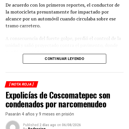
Tlacotengo
De acuerdo con los primeros reportes, el conductor de
la motocicleta presuntamente fue impactado por
alcance por un automóvil cuando circulaba sobre ese
tramo carretero.
A consecuencia del fuerte golpe, perdió el control de la
unidad y salió proyectado contra el pavimento, donde
quedó inconsciente.
CONTINUAR LEYENDO
Testigos del accidente solicitaron de inmediato el apoyo
de los cuerpos de emergencia al percatarse de que el
motociclista permanecía inmóvil sobre la carpeta
[ NOTA ROJA ]
asfáltica, mientras otros automovilistas redujeron la
Expolicías de Coscomatepec son
velocidad para evitar otro percance.
condenados por narcomenudeo
Al sitio arribaron paramédicos de Protección Civil de
Atoyac, quienes brindaron los primeros auxilios al
Pasarán 4 años y 9 meses en prisión
lesionado y, tras estabilizarlo, lo trasladaron de urgencia
a un hospital del municipio de Potrero Nuevo para
Published
2 días ago
on
06/08/2026