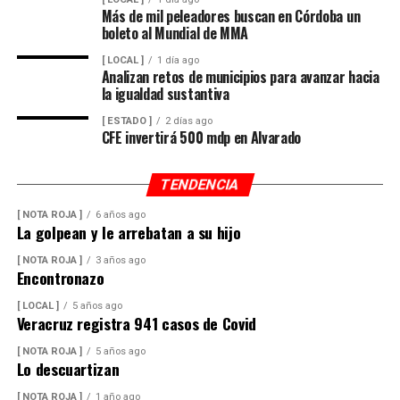
Más de mil peleadores buscan en Córdoba un
boleto al Mundial de MMA
[ LOCAL ]
1 día ago
Analizan retos de municipios para avanzar hacia
la igualdad sustantiva
[ ESTADO ]
2 días ago
CFE invertirá 500 mdp en Alvarado
TENDENCIA
[ NOTA ROJA ]
6 años ago
La golpean y le arrebatan a su hijo
[ NOTA ROJA ]
3 años ago
Encontronazo
[ LOCAL ]
5 años ago
Veracruz registra 941 casos de Covid
[ NOTA ROJA ]
5 años ago
Lo descuartizan
[ NOTA ROJA ]
1 año ago