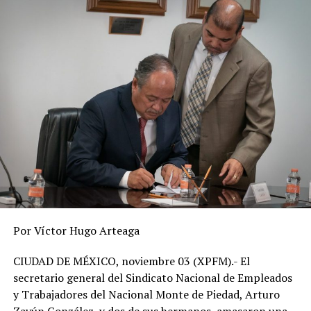
Montaño.
RELATED TOPICS:
DESPUÉS
Al menos 75 municipios en máximo peligro
ANTES
Pacífico mexicano se declara en alerta ante Agatha
Por Víctor Hugo Arteaga
CIUDAD DE MÉXICO, noviembre 03 (XPFM).- El
secretario general del Sindicato Nacional de Empleados
y Trabajadores del Nacional Monte de Piedad, Arturo
Zayún González, y dos de sus hermanos, amasaron una