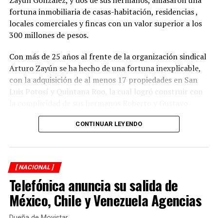
fortuna inmobiliaria de casas-habitación, residencias ,
locales comerciales y fincas con un valor superior a los
300 millones de pesos.
Con más de 25 años al frente de la organización sindical
Arturo Zayún se ha hecho de una fortuna inexplicable,
con la adquisición de al menos 17 propiedades en San
Luis Potosí y Quintana Roo, la cual logró construir con
la complicidad de sus hermanos Roberto y Gustavo
Zayún González.
CONTINUAR LEYENDO
Durante una segunda investigación de XPECTRO FM, se
descubrió que el líder gremial adquirió su red
inmobiliaria, en la mayoría de los casos, con pagos
[ NACIONAL ]
realizados en efectivo y con una valuación menor del
Telefónica anuncia su salida de
verdadero costo de las propiedades que hoy forman
parte del patrimonio del Clan Zayún y que constituyen
México, Chile y Venezuela Agencias
una simulación de compraventas.
Dueña de Movistar