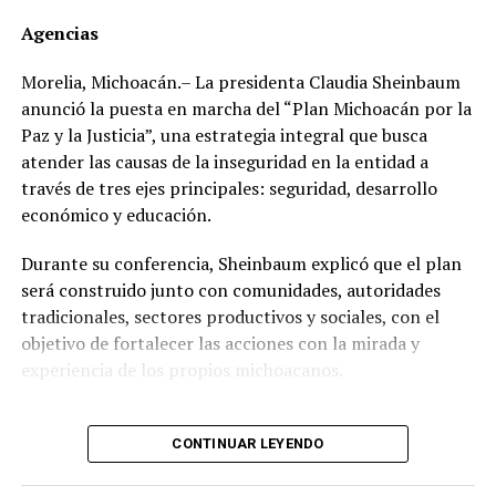
marzo de 2012 el dirigente gremial adquirió en el Club
Agencias
de Golf Campestre de San Luis Potosí un inmueble de
540 metros cuadrados con un valor declarado de 2
Morelia, Michoacán.– La presidenta Claudia Sheinbaum
millones 671 mil 425 pesos, cuyo pago realizó en una
anunció la puesta en marcha del “Plan Michoacán por la
sola exhibición.
Paz y la Justicia”, una estrategia integral que busca
atender las causas de la inseguridad en la entidad a
Sin embargo, al hacer una revisión de propiedades en la
través de tres ejes principales: seguridad, desarrollo
zona, se encontró que, en lugar de los 2 millones 671
económico y educación.
mil 425 pesos que pagó, el inmueble tiene un valor real
estimado de entre 17 y 49 millones de pesos.
Durante su conferencia, Sheinbaum explicó que el plan
será construido junto con comunidades, autoridades
Un año después, el 21 de mayo de 2013, adquirió en el
tradicionales, sectores productivos y sociales, con el
Fraccionamiento Matamoros, también de San Luis
objetivo de fortalecer las acciones con la mirada y
Potosí, un inmueble de 280 metros cuadrados, con un
experiencia de los propios michoacanos.
valor declarado de 560 mil 700 pesos con pago de
contado.
“Vamos a escuchar a las
CONTINUAR LEYENDO
Ese mismo año, pero el 23 de diciembre, compró en
comunidades, a las
Villas del Pedregal, de ese mismo estado, un inmueble