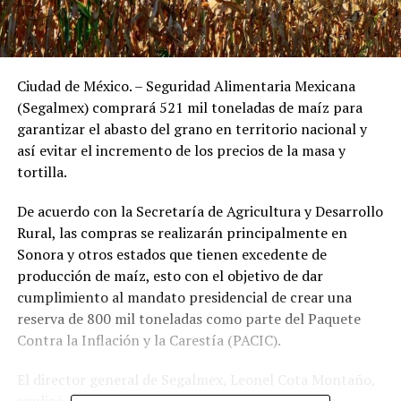
Ciudad de México. – Seguridad Alimentaria Mexicana
(Segalmex) comprará 521 mil toneladas de maíz para
garantizar el abasto del grano en territorio nacional y
así evitar el incremento de los precios de la masa y
tortilla.
De acuerdo con la Secretaría de Agricultura y Desarrollo
Rural, las compras se realizarán principalmente en
Sonora y otros estados que tienen excedente de
producción de maíz, esto con el objetivo de dar
cumplimiento al mandato presidencial de crear una
reserva de 800 mil toneladas como parte del Paquete
Contra la Inflación y la Carestía (PACIC).
El director general de Segalmex, Leonel Cota Montaño,
explicó que la compra de las 521 mil toneladas se