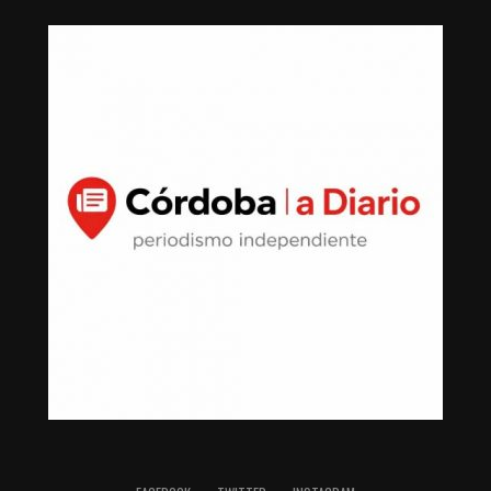
800 pesos pagados con transferencia y cheques de
Scotiabank con número 1605032180 por 40 mil pesos y
Scotiabank por 856 mil 800 pesos.
Hermanos, en esquema inmobiliario
La fortuna inmobiliaria del secretario general de dicho
sindicato, fue ampliada con la adquisición de bienes a
nombre de sus dos hermanos Roberto y Gustavo Zayún
González en un esquema familiar que parece tener el
objetivo de encubrir ingresos de procedencia sindical.
Los hermanos llevaron a cabo el mismo diseño del líder
sindical y líder del Clan Zayún: uso de efectivo, precios
subvaluados, con pagos en efectivo, mismas notarías,
montos similares y fechas cercanas, lo que confirmó un
patrón de adquisición de propiedades.
Propiedades de Roberto Zayún