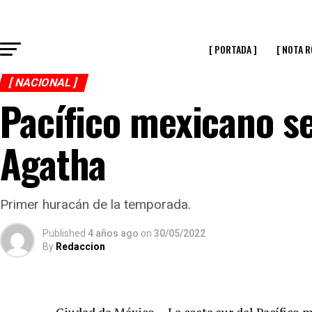
[ PORTADA ]
[ NOTA R
[ NACIONAL ]
Pacífico mexicano se
Agatha
Primer huracán de la temporada.
Published
4 años ago
on
30/05/2022
By
Redaccion