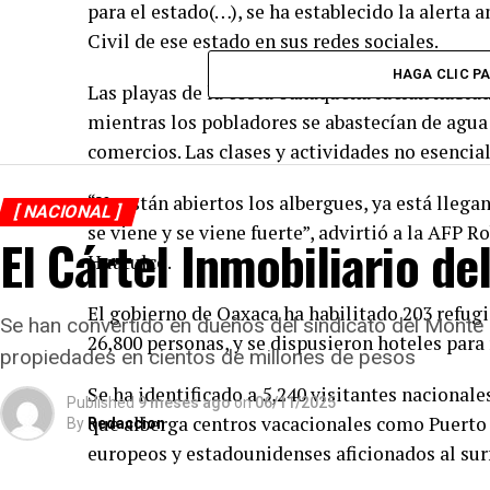
para el estado(…), se ha establecido la alerta 
Civil de ese estado en sus redes sociales.
HAGA CLIC P
Las playas de la costa oaxaqueña lucían nublad
mientras los pobladores se abastecían de agua
comercios. Las clases y actividades no esencia
“Ya están abiertos los albergues, ya está llega
[ NACIONAL ]
se viene y se viene fuerte”, advirtió a la AFP R
El Cártel Inmobiliario de
Huatulco.
El gobierno de Oaxaca ha habilitado 203 refug
Se han convertido en dueños del sindicato del Monte
26,800 personas, y se dispusieron hoteles para r
propiedades en cientos de millones de pesos
Se ha identificado a 5,240 visitantes nacionale
Published
9 meses ago
on
06/11/2025
que alberga centros vacacionales como Puerto 
By
Redaccion
europeos y estadounidenses aficionados al surf