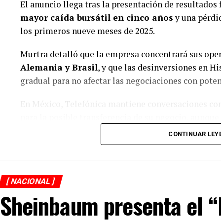
El anuncio llega tras la presentación de resultados 
mayor caída bursátil en cinco años
y una pérdi
los primeros nueve meses de 2025.
Murtra detalló que la empresa concentrará sus ope
Las investigaciones encontraron que, al igual que ot
Alemania y Brasil
, y que las desinversiones en H
gestión de Arturo Zayún está marcada por decisio
gradual para no afectar las negociaciones con pote
transparentes y que le han permitido adquirir prop
opacidad y un nivel de vida superior al que debería 
En México, Telefónica mantiene conversaciones co
para la posible transferencia de su negocio, aunque 
Además de su función sindical, Zayún González apa
acuerdo.
CONTINUAR LEY
familiares.
La compañía busca reducir costos y fortalecer su re
Adicionalmente a la joyería que se dio a conocer en 
Grow”
, que prioriza eficiencia, innovación tecnol
(https://xpectrofm.com/se-empena-lider-del-sindi
estratégicos.
[ NACIONAL ]
sospechosas/, se descubrió un nuevo negocio de co
Sheinbaum presenta el “
una sucursal del Monte de Piedad, llamado Presta E