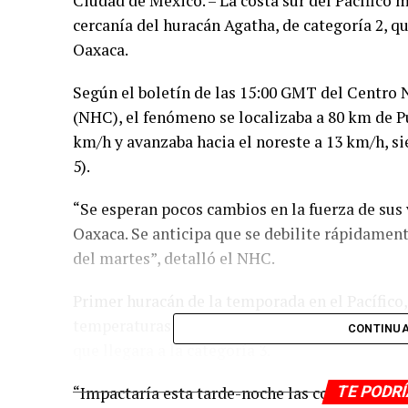
Ciudad de México. – La costa sur del Pacífico m
cercanía del huracán Agatha, de categoría 2, q
Oaxaca.
Según el boletín de las 15:00 GMT del Centro
(NHC), el fenómeno se localizaba a 80 km de P
km/h y avanzaba hacia el noreste a 13 km/h, si
5).
“Se esperan pocos cambios en la fuerza de sus 
Oaxaca. Se anticipa que se debilite rápidamente
del martes”, detalló el NHC.
Primer huracán de la temporada en el Pacífico,
temperaturas del mar en el Pacífico sur mexica
CONTINUA
que llegara a la categoría 3.
“Impactaría esta tarde-noche las costas de O
TE PODR