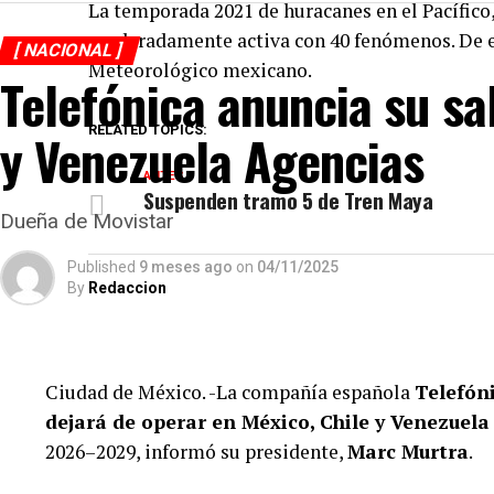
La temporada 2021 de huracanes en el Pacífico,
La compra de diez propiedades a nombre del secreta
moderadamente activa con 40 fenómenos. De el
adquiridas por sus hermanos, evidencian no sólo el u
[ NACIONAL ]
Meteorológico mexicano.
declaraciones fiscales que refuerzan la hipótesis d
Telefónica anuncia su sa
irregularidades.
RELATED TOPICS:
y Venezuela Agencias
ANTES
Suspenden tramo 5 de Tren Maya
Dueña de Movistar
Published
9 meses ago
on
04/11/2025
By
Redaccion
Ciudad de México. -La compañía española
Telefón
dejará de operar en México, Chile y Venezuela
2026–2029, informó su presidente,
Marc Murtra
.