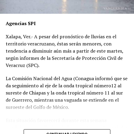
por temor a represalias.
“Hoy fue mi Abraham,
Agencias SPI
mañana puede ser alguien
Xalapa, Ver.- A pesar del pronóstico de lluvias en el
de tu familia. El homicida
territorio veracruzano, éstas serán menores, con
sigue libre y operando en
tendencia a disminuir aún más a partir de este martes,
según informes de la Secretaría de Protección Civil de
las carreteras”, expresó un
Veracruz (SPC).
familiar, exigiendo justicia.
La Comisión Nacional del Agua (Conagua informó que se
da seguimiento al eje de la onda tropical número12 al
El caso ha encendido el debate sobre la corrupción en la
sureste de Chiapas y la onda tropical número 11 al sur
Fiscalía y la impunidad que beneficia a conductores
de Guerrero, mientras una vaguada se extiende en el
responsables de muertes viales.
suroeste del Golfo de México.
La familia pide a la ciudadanía unirse para evitar que el
Esta situación favorecerá durante esta semana
caso quede en el olvido.
condiciones para lluvias, chubascos y tormentas aisladas