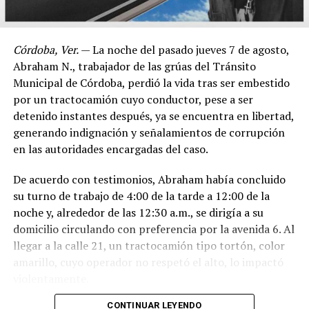
Córdoba, Ver.
— La noche del pasado jueves 7 de agosto,
Abraham N., trabajador de las grúas del Tránsito
Municipal de Córdoba, perdió la vida tras ser embestido
por un tractocamión cuyo conductor, pese a ser
detenido instantes después, ya se encuentra en libertad,
generando indignación y señalamientos de corrupción
en las autoridades encargadas del caso.
De acuerdo con testimonios, Abraham había concluido
su turno de trabajo de 4:00 de la tarde a 12:00 de la
noche y, alrededor de las 12:30 a.m., se dirigía a su
domicilio circulando con preferencia por la avenida 6. Al
llegar a la calle 21, un tractocamión tipo tortón, color
amarillo, cuyo operador no respetó el alto, lo impactó
violentamente.
CONTINUAR LEYENDO
El conductor, identificado como Adán “N.”, de