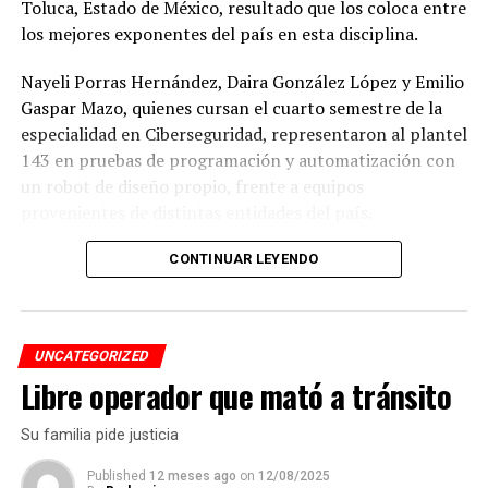
Toluca, Estado de México, resultado que los coloca entre
los mejores exponentes del país en esta disciplina.
Nayeli Porras Hernández, Daira González López y Emilio
Gaspar Mazo, quienes cursan el cuarto semestre de la
especialidad en Ciberseguridad, representaron al plantel
143 en pruebas de programación y automatización con
un robot de diseño propio, frente a equipos
provenientes de distintas entidades del país.
El desempeño mostrado por los jóvenes les permitió
CONTINUAR LEYENDO
calificar a la siguiente fase de la competencia, que
tendrá lugar los días 5 y 6 de septiembre en Cancún,
Quintana Roo.
UNCATEGORIZED
Libre operador que mató a tránsito
De obtener resultados favorables en esa etapa, el equipo
tendría la posibilidad de representar a México en la final
Su familia pide justicia
internacional de la WRO, que se efectuará en Costa Rica.
Published
12 meses ago
on
12/08/2025