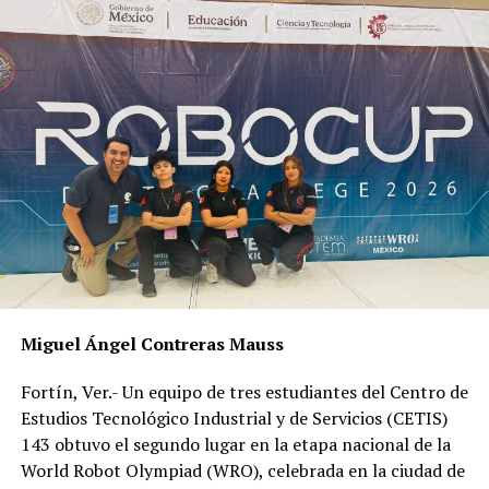
Durante el fin de semana se espera menor potencial de
lluvias y viento del Norte moderado a fresco, variables
que podrían cambiar en función del comportamiento de
Eta.
RELATED TOPICS:
DESPUÉS
Entregan viviendas a familiares de policías fallecidos
ANTES
Frenan aumento de tarifa por ‘arrastre’ en Córdoba
Miguel Ángel Contreras Mauss
Fortín, Ver.- Un equipo de tres estudiantes del Centro de
Estudios Tecnológico Industrial y de Servicios (CETIS)
143 obtuvo el segundo lugar en la etapa nacional de la
World Robot Olympiad (WRO), celebrada en la ciudad de