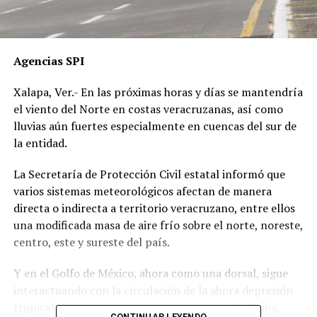
Agencias SPI
Xalapa, Ver.- En las próximas horas y días se mantendría
el viento del Norte en costas veracruzanas, así como
lluvias aún fuertes especialmente en cuencas del sur de
la entidad.
La Secretaría de Protección Civil estatal informó que
varios sistemas meteorológicos afectan de manera
directa o indirecta a territorio veracruzano, entre ellos
una modificada masa de aire frío sobre el norte, noreste,
centro, este y sureste del país.
Y en el Golfo de México, ahora como una dorsal, sigue
interactuando con la circulación de la ahora depresión
tropical Eta, cuyo centro se ubicó al sur de La Ceiba,
CONTINUAR LEYENDO