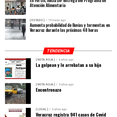
En Fortín, inicia DIF entrega del Programa de
Atención Alimentaria
[ ESTADO ]
19 horas ago
Aumenta probabilidad de lluvias y tormentas en
Veracruz durante las próximas 48 horas
TENDENCIA
[ NOTA ROJA ]
6 años ago
La golpean y le arrebatan a su hijo
[ NOTA ROJA ]
3 años ago
Encontronazo
[ LOCAL ]
5 años ago
Veracruz registra 941 casos de Covid