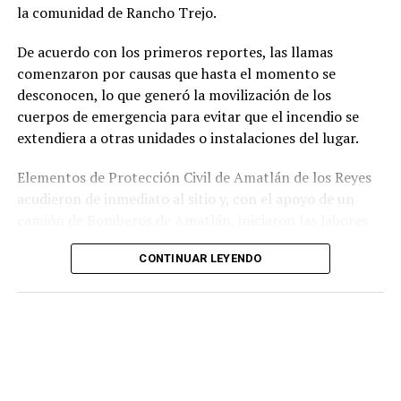
la comunidad de Rancho Trejo.
relacionados con la posesión de droga y el
incumplimiento de sus funciones como servidores
De acuerdo con los primeros reportes, las llamas
públicos.
comenzaron por causas que hasta el momento se
desconocen, lo que generó la movilización de los
cuerpos de emergencia para evitar que el incendio se
extendiera a otras unidades o instalaciones del lugar.
Elementos de Protección Civil de Amatlán de los Reyes
acudieron de inmediato al sitio y, con el apoyo de un
camión de Bomberos de Amatlán, iniciaron las labores
para sofocar el fuego, logrando controlar la emergencia
CONTINUAR LEYENDO
tras varios minutos de trabajo.
Como resultado del siniestro, dos camionetas quedaron
con daños totales a consecuencia de las llamas. No se
reportaron personas lesionadas ni fue necesario evacuar
la zona.