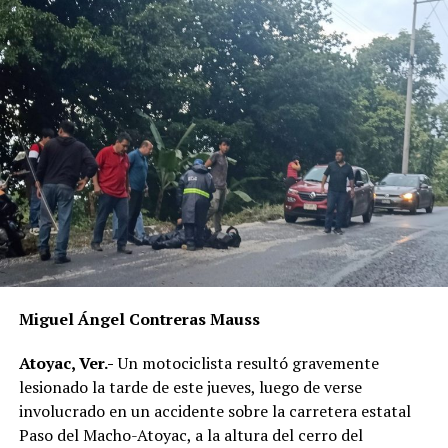
El Pico de Orizaba registra de manera recurrente
incidentes durante la temporada de ascensos, por lo que
autoridades y cuerpos de auxilio reiteran el llamado a
extremar precauciones y no subestimar las condiciones
del volcán.
RELATED TOPICS:
DESPUÉS
Mujer resulta herida al caer de la moto
ANTES
Abandona moto robada en la carretera Fortín–Huatusco
Miguel Ángel Contreras Mauss
Atoyac, Ver.-
Un motociclista resultó gravemente
lesionado la tarde de este jueves, luego de verse
involucrado en un accidente sobre la carretera estatal
Paso del Macho-Atoyac, a la altura del cerro del