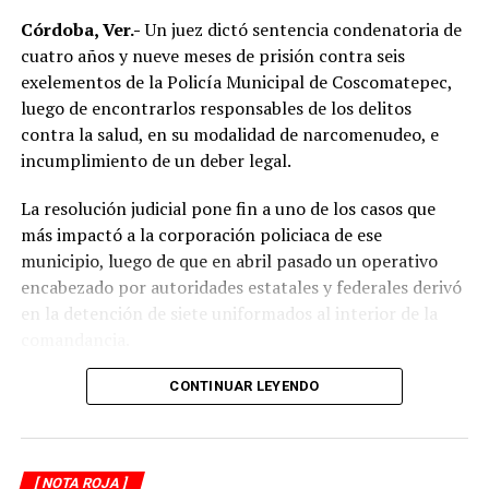
límites de velocidad y aumentar la distancia de
Córdoba, Ver.-
Un juez dictó sentencia condenatoria de
seguridad entre vehículos, especialmente durante la
cuatro años y nueve meses de prisión contra seis
temporada de lluvias, cuando el riesgo de accidentes se
exelementos de la Policía Municipal de Coscomatepec,
incrementa en las carreteras de la región.
luego de encontrarlos responsables de los delitos
contra la salud, en su modalidad de narcomenudeo, e
La circulación en la zona se vio afectada por algunos
incumplimiento de un deber legal.
minutos mientras se realizaban las labores de auxilio y el
levantamiento de indicios por parte de las autoridades.
La resolución judicial pone fin a uno de los casos que
Posteriormente, el tránsito fue restablecido de manera
más impactó a la corporación policiaca de ese
normal.
municipio, luego de que en abril pasado un operativo
encabezado por autoridades estatales y federales derivó
en la detención de siete uniformados al interior de la
comandancia.
La intervención se realizó el 10 de abril mediante un
CONTINUAR LEYENDO
despliegue conjunto de agentes de la Policía Ministerial,
elementos de la Secretaría de Marina (Semar) y de la
Secretaría de Seguridad Pública (SSP), quienes
[ NOTA ROJA ]