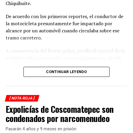
Chiquihuite.
De acuerdo con los primeros reportes, el conductor de
la motocicleta presuntamente fue impactado por
alcance por un automóvil cuando circulaba sobre ese
tramo carretero.
A consecuencia del fuerte golpe, perdió el control de la
unidad y salió proyectado contra el pavimento, donde
quedó inconsciente.
CONTINUAR LEYENDO
Testigos del accidente solicitaron de inmediato el apoyo
de los cuerpos de emergencia al percatarse de que el
motociclista permanecía inmóvil sobre la carpeta
[ NOTA ROJA ]
asfáltica, mientras otros automovilistas redujeron la
Expolicías de Coscomatepec son
velocidad para evitar otro percance.
condenados por narcomenudeo
Al sitio arribaron paramédicos de Protección Civil de
Atoyac, quienes brindaron los primeros auxilios al
Pasarán 4 años y 9 meses en prisión