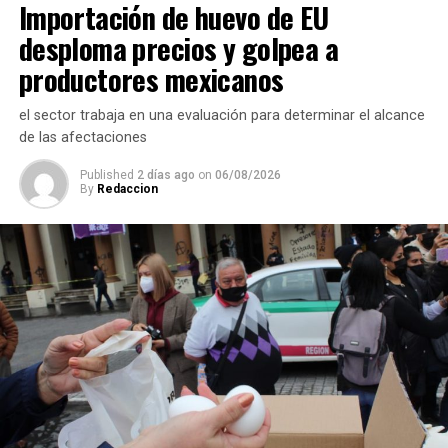
Importación de huevo de EU
presuntos cobros indebidos relacionados con
certificados y asesorías de titulación, así como la
desploma precios y golpea a
existencia de personal que habría recibido pagos sin
productores mexicanos
contar con carga académica registrada.
el sector trabaja en una evaluación para determinar el alcance
También se revisa la situación de docentes y directivos
de las afectaciones
que no aparecen en el sistema de control escolar y de
trabajadores que, hasta el momento, no han podido ser
Published
2 días ago
on
06/08/2026
By
Redaccion
localizados para efectos de la verificación
administrativa.
Autoridades educativas señalaron que estas acciones
forman parte de un proceso de saneamiento
institucional cuyo objetivo es garantizar que la
universidad opere bajo criterios de legalidad, eficiencia y
transparencia, privilegiando el servicio que se brinda a
miles de estudiantes en la entidad.
El Gobierno del Estado ha reiterado que las