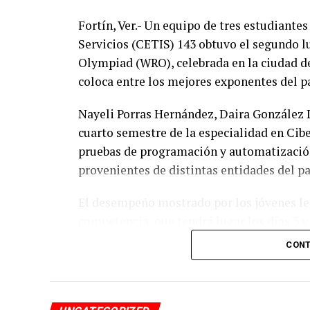
Fortín, Ver.- Un equipo de tres estudiante
Servicios (CETIS) 143 obtuvo el segundo l
Olympiad (WRO), celebrada en la ciudad de
coloca entre los mejores exponentes del pa
Nayeli Porras Hernández, Daira González 
cuarto semestre de la especialidad en Cibe
pruebas de programación y automatización
provenientes de distintas entidades del pa
El desempeño mostrado por los jóvenes les 
competencia, que tendrá lugar los días 5 
CONT
De obtener resultados favorables en esa et
a México en la final internacional de la W