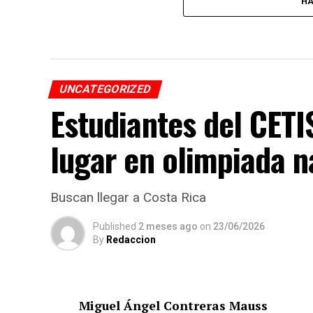
HA
UNCATEGORIZED
Estudiantes del CET
lugar en olimpiada n
Buscan llegar a Costa Rica
Published
2 meses ago
on
23/06/2026
By
Redaccion
Miguel Ángel Contreras Mauss