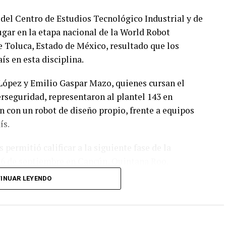
s del Centro de Estudios Tecnológico Industrial y de
ugar en la etapa nacional de la World Robot
 Toluca, Estado de México, resultado que los
ís en esta disciplina.
López y Emilio Gaspar Mazo, quienes cursan el
rseguridad, representaron al plantel 143 en
 con un robot de diseño propio, frente a equipos
ís.
permitió calificar a la siguiente fase de la
y 6 de septiembre en Cancún, Quintana Roo.
INUAR LEYENDO
apa, el equipo tendría la posibilidad de representar
RO, que se efectuará en Costa Rica.