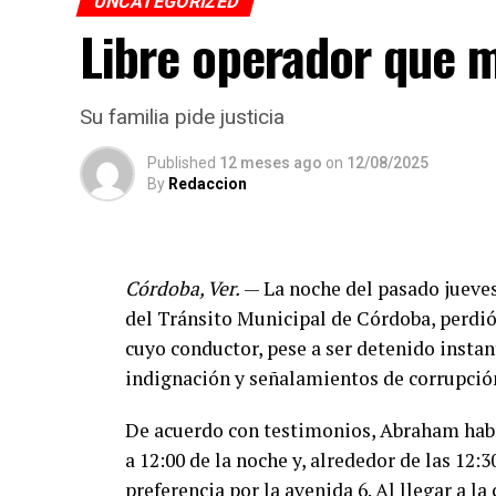
UNCATEGORIZED
Libre operador que m
Su familia pide justicia
Published
12 meses ago
on
12/08/2025
By
Redaccion
Córdoba, Ver.
— La noche del pasado jueves
del Tránsito Municipal de Córdoba, perdió
cuyo conductor, pese a ser detenido instan
indignación y señalamientos de corrupción
De acuerdo con testimonios, Abraham había
a 12:00 de la noche y, alrededor de las 12:3
preferencia por la avenida 6. Al llegar a la