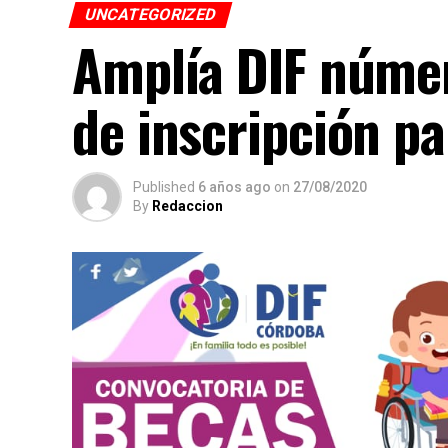
UNCATEGORIZED
Amplía DIF númer
de inscripción p
Published
6 años ago
on
27/08/2020
By
Redaccion