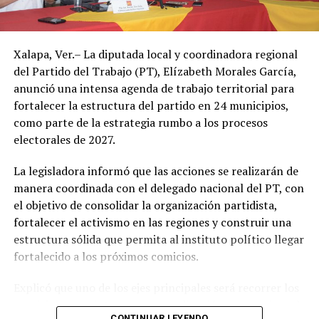
Yucatán y Quintana Roo, 37, 69, 28 y 18 permisos para
partir de este jueves.
pesca de tiburón, respectivamente y, con 114, 203, 393 y
329 embarcaciones artesanales en el mismo orden.
Autoridades de Protección Civil recomendaron evitar la
Xalapa, Ver.– La diputada local y coordinadora regional
exposición prolongada al sol durante las horas de mayor
En Veracruz se han registrado 19 especies de tiburones y
del Partido del Trabajo (PT), Elízabeth Morales García,
radiación, mantenerse hidratado y tomar precauciones
seis de rayas en la pesca artesanal. Los tiburones más
anunció una intensa agenda de trabajo territorial para
ante posibles tormentas eléctricas, especialmente en
abundantes son el cazón (80.14 por ciento), el tiburón
fortalecer la estructura del partido en 24 municipios,
regiones montañosas y del sur de Veracruz.
puntas negras (8.28 por ciento), la cornuda prieta (2.79
como parte de la estrategia rumbo a los procesos
%), el tiburón aleta de cartón (2.54 %) y el tiburón toro
electorales de 2027.
(1.73 %).
La legisladora informó que las acciones se realizarán de
Las rayas más abundantes son la raya blanca (80.54 %)
manera coordinada con el delegado nacional del PT, con
seguida de la raya mariposa (9.73 %).
el objetivo de consolidar la organización partidista,
fortalecer el activismo en las regiones y construir una
Veracruz y Tamaulipas son los estados que más
estructura sólida que permita al instituto político llegar
volúmenes aportan de tiburón. Veracruz con un
fortalecido a los próximos comicios.
promedio anual de 1,493 toneladas, que representó el
27 por ciento. Entre ambos estados aportan el 60 por
Explicó que uno de los ejes principales será recorrer los
ciento de la producción regional.
municipios que integran su coordinación para revisar el
CONTINUAR LEYENDO