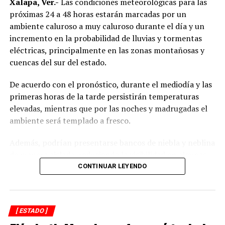
Xalapa, Ver.-
Las condiciones meteorológicas para las
próximas 24 a 48 horas estarán marcadas por un
En cuanto al costo y financiamiento, el manejo
ambiente caluroso a muy caluroso durante el día y un
relacionado con la administración y regulación pesquera
incremento en la probabilidad de lluvias y tormentas
será por parte de Conapesca; la inspección y vigilancia,
eléctricas, principalmente en las zonas montañosas y
la federación y los estados, así como lo relativo a la
cuencas del sur del estado.
operación de los programas de investigación.
De acuerdo con el pronóstico, durante el mediodía y las
El Consejo Nacional de Pesca y Acuacultura (CNPA),
primeras horas de la tarde persistirán temperaturas
Consejo Estatal de Pesca y Acuacultura (CEPA) y el
elevadas, mientras que por las noches y madrugadas el
Comité de Manejo de la Pesquería de Tiburones y Rayas
ambiente será templado a fresco.
(CMPTR), con información de Sader, Coapesca e
Inapesca, deberán prever e identificar las fuentes de
Además, podrían presentarse bancos de niebla y neblina
financiamiento para sufragar los costos de operación,
de manera aislada, reduciendo la visibilidad en algunas
seguimiento y evaluación del mismo
carreteras.
CONTINUAR LEYENDO
Y, para costos futuro, será el Comité de Manejo de la
Las precipitaciones estarán acompañadas de actividad
Pesquería identificará también fuentes de
eléctrica y rachas de viento, por lo que se recomienda a
financiamiento para operación, seguimiento, evaluación
[ ESTADO ]
la población mantenerse atenta a las actualizaciones del
y actualización del presente Plan de Manejo Pesquero.
pronóstico y extremar precauciones en zonas