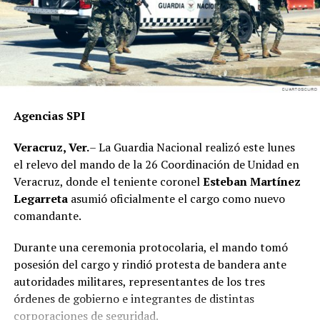
nuestro proyecto político”, concluyó
En total ambos recursos pesqueros aportaron un valor
de producción de 207.1 millones de pesos. El GDMMC
representó el 19.9 por ciento del valor de la producción
pesquera nacional de tiburones y rayas.
De acuerdo a la FAO México ocupó en 2018 el treceavo
Agencias SPI
lugar en producción pesqueras marinas a nivel global,
representando el 1-7 por ciento del total de la
Veracruz, Ver.
– La Guardia Nacional realizó este lunes
producción pesquera mundial (FAO 2020).
el relevo del mando de la 26 Coordinación de Unidad en
Veracruz, donde el teniente coronel
Esteban Martínez
Legarreta
asumió oficialmente el cargo como nuevo
RELATED TOPICS:
comandante.
DESPUÉS
Un Gobierno sustentable apuesta al desarrollo y
Durante una ceremonia protocolaria, el mando tomó
bienestar
posesión del cargo y rindió protesta de bandera ante
ANTES
autoridades militares, representantes de los tres
Sindicatos universitarios van por incostencias laborales
órdenes de gobierno e integrantes de distintas
corporaciones de seguridad.