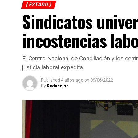
[ ESTADO ]
Sindicatos univer
incostencias labo
El Centro Nacional de Conciliación y los cen
justicia laboral expedita
Published
4 años ago
on
09/06/2022
By
Redaccion