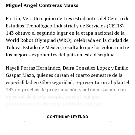
Miguel Ángel Contreras Mauss
Fortín, Ver.- Un equipo de tres estudiantes del Centro de
Estudios Tecnológico Industrial y de Servicios (CETIS)
143 obtuvo el segundo lugar en la etapa nacional de la
World Robot Olympiad (WRO), celebrada en la ciudad de
Toluca, Estado de México, resultado que los coloca entre
los mejores exponentes del país en esta disciplina.
Nayeli Porras Hernández, Daira González López y Emilio
Gaspar Mazo, quienes cursan el cuarto semestre de la
especialidad en Ciberseguridad, representaron al plantel
143 en pruebas de programación y automatización con
un robot de diseño propio, frente a equipos
provenientes de distintas entidades del país.
El desempeño mostrado por los jóvenes les permitió
CONTINUAR LEYENDO
calificar a la siguiente fase de la competencia, que
tendrá lugar los días 5 y 6 de septiembre en Cancún,