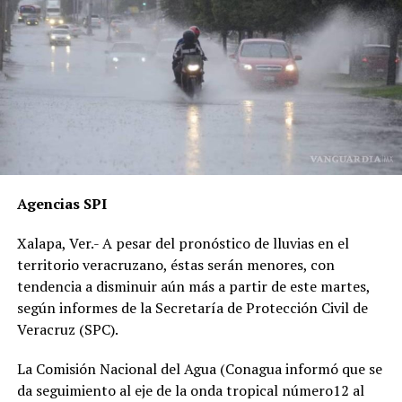
para responsabilizar al hoy occiso, lo que derivó en la
liberación del operador del camión.
Además, acusan que las solicitudes de videos de las
cámaras del C4, así como de comercios y viviendas
cercanas, han sido ignoradas o negadas. Testigos
presenciales del accidente ahora callan, presuntamente
por temor a represalias.
“Hoy fue mi Abraham,
Agencias SPI
mañana puede ser alguien
Xalapa, Ver.- A pesar del pronóstico de lluvias en el
de tu familia. El homicida
Mediante un operativo de búsqueda detuvieron a Juan
territorio veracruzano, éstas serán menores, con
José “N” y José “N” en la Revolución cuando iban a bordo
sigue libre y operando en
tendencia a disminuir aún más a partir de este martes,
de un Nissan Tsuru modalidad taxi, número económico
según informes de la Secretaría de Protección Civil de
las carreteras”, expresó un
XL-1646, placas A-831-XCG, después de que
Veracruz (SPC).
familiar, exigiendo justicia.
participarán en el robo de una casa-habitación en el
municipio de Banderilla;
La Comisión Nacional del Agua (Conagua informó que se
da seguimiento al eje de la onda tropical número12 al