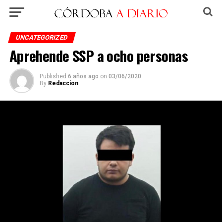
UNCATEGORIZED
Aprehende SSP a ocho personas
Published
6 años ago
on
03/06/2020
By
Redaccion