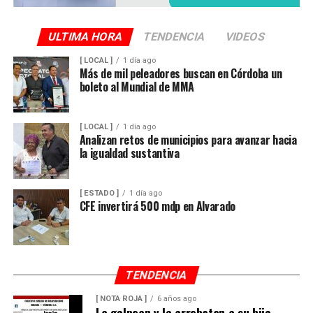
ULTIMA HORA
TENDENCIA
VIDEOS
[ LOCAL ]
1 día ago
Más de mil peleadores buscan en Córdoba un
boleto al Mundial de MMA
[ LOCAL ]
1 día ago
Analizan retos de municipios para avanzar hacia
la igualdad sustantiva
[ ESTADO ]
1 día ago
CFE invertirá 500 mdp en Alvarado
TENDENCIA
[ NOTA ROJA ]
6 años ago
La golpean y le arrebatan a su hijo