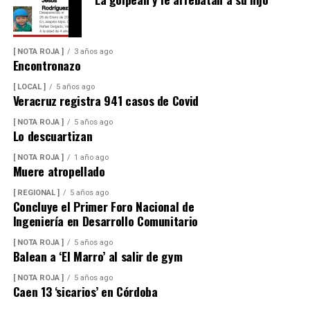
[ NOTA ROJA ]
3 años ago
Encontronazo
[ LOCAL ]
5 años ago
Veracruz registra 941 casos de Covid
[ NOTA ROJA ]
5 años ago
Lo descuartizan
[ NOTA ROJA ]
1 año ago
Muere atropellado
[ REGIONAL ]
5 años ago
Concluye el Primer Foro Nacional de
Ingeniería en Desarrollo Comunitario
[ NOTA ROJA ]
5 años ago
Balean a ‘El Marro’ al salir de gym
[ NOTA ROJA ]
5 años ago
Caen 13 ‘sicarios’ en Córdoba