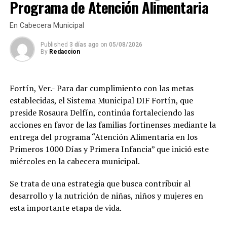
Programa de Atención Alimentaria
—mantenerlas dentro de los domicilios o bajo control de
buena salud visual es fundamental para el aprendizaje
sus propietarios— y no en ordenar que todos los perros
de los estudiantes, el desempeño de quienes trabajan y
En Cabecera Municipal
permanezcan amarrados.
la autonomía de las personas adultas mayores, por lo
Published
3 días ago
on
05/08/2026
que refrendó el compromiso de continuar impulsando
Hasta el momento, la Agencia Municipal de Xocotla no
By
Redaccion
programas que mejoren el bienestar de las familias
ha informado el reglamento o disposición legal que
amatlecas.
sustenta la imposición de posibles multas ni las
facultades con las que cuenta para aplicar dichas
Fortín, Ver.- Para dar cumplimiento con las metas
Los beneficiarios agradecieron el apoyo otorgado por el
sanciones.
establecidas, el Sistema Municipal DIF Fortín, que
DIF Municipal, ya que para muchas familias el costo de
preside Rosaura Delfín, continúa fortaleciendo las
unos lentes representa un gasto difícil de solventar, por
acciones en favor de las familias fortinenses mediante la
lo que este programa les permitió acceder de manera
entrega del programa “Atención Alimentaria en los
gratuita a un instrumento indispensable para sus
Primeros 1000 Días y Primera Infancia” que inició este
actividades diarias.
miércoles en la cabecera municipal.
Con estas acciones, el Sistema Municipal DIF de
Se trata de una estrategia que busca contribuir al
Amatlán de los Reyes reafirmó su compromiso de
desarrollo y la nutrición de niñas, niños y mujeres en
trabajar en favor de los sectores más vulnerables del
esta importante etapa de vida.
municipio, acercando programas de asistencia social que
contribuyan a mejorar la salud, la inclusión y la calidad