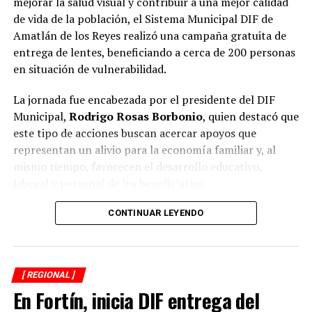
mejorar la salud visual y contribuir a una mejor calidad
bienestar animal coinciden en que los propietarios
de vida de la población, el Sistema Municipal DIF de
tienen la obligación de impedir que sus mascotas
Amatlán de los Reyes realizó una campaña gratuita de
deambulen libremente por la vía pública, también
entrega de lentes, beneficiando a cerca de 200 personas
advierten que ello no significa mantenerlas
en situación de vulnerabilidad.
permanentemente amarradas.
La jornada fue encabezada por el presidente del DIF
La Ley de Protección a los Animales para el Estado de
Municipal,
Rodrigo Rosas Borbonio
, quien destacó que
Veracruz tiene como objetivo garantizar el bienestar, el
este tipo de acciones buscan acercar apoyos que
trato digno y evitar el maltrato y la crueldad hacia los
representan un alivio para la economía familiar y, al
animales.
mismo tiempo, favorecen el desarrollo educativo,
laboral y personal de los beneficiarios.
Además, en su artículo 28 considera sancionables
diversos actos de maltrato y crueldad, por lo que
Durante la campaña fueron atendidas niñas, niños,
CONTINUAR LEYENDO
mantener a un perro atado de forma permanente, sin
adolescentes, jóvenes, adultos y personas adultas
condiciones adecuadas de bienestar, podría dar lugar a
mayores, quienes previamente se sometieron a
responsabilidades conforme a la legislación aplicable.
valoraciones visuales para determinar la graduación
[ REGIONAL ]
adecuada y recibir lentes acordes a sus necesidades.
Por ello, ciudadanos señalaron que la medida debió
En Fortín, inicia DIF entrega del
enfocarse en exigir la tenencia responsable de mascotas
El presidente del organismo asistencial señaló que una