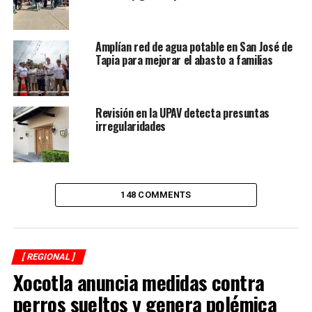
RELATED TOPICS:
FEATURED
Amplían red de agua potable en San José de
DESPUÉS
Habrá Feria del Empleo en Fortín
Tapia para mejorar el abasto a familias
ANTES
Concluye la zafra en El Potrero
Revisión en la UPAV detecta presuntas
irregularidades
148 COMMENTS
[ REGIONAL ]
Xocotla anuncia medidas contra
perros sueltos y genera polémica