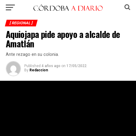
[ REGIONAL ]
Aquiojapa pide apoyo a alcalde de
Amatlán
Ante rezago en su colonia.
Published
4 años ago
on
17/05/2022
By
Redaccion