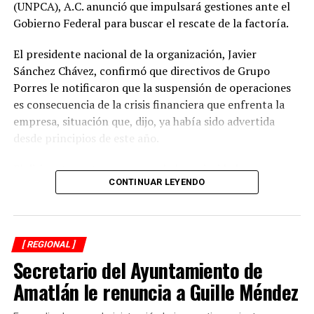
(UNPCA), A.C. anunció que impulsará gestiones ante el
Gobierno Federal para buscar el rescate de la factoría.
El presidente nacional de la organización, Javier
Sánchez Chávez, confirmó que directivos de Grupo
Porres le notificaron que la suspensión de operaciones
es consecuencia de la crisis financiera que enfrenta la
empresa, situación que, dijo, ya había sido advertida
desde principios de este año.
El dirigente sostuvo que una de las prioridades es
CONTINUAR LEYENDO
garantizar que los productores reciban el pago íntegro
de la caña entregada durante la zafra. Indicó que la
empresa se comprometió a cubrir los adeudos conforme
a la ley y a los acuerdos establecidos al concluir la
[ REGIONAL ]
molienda.
Secretario del Ayuntamiento de
El Ingenio San Pedro abastecía entre 17 mil y 18 mil
Amatlán le renuncia a Guille Méndez
hectáreas de cultivo y concentraba la producción de