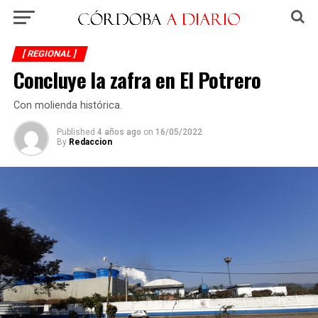
[ REGIONAL ]
Concluye la zafra en El Potrero
Con molienda histórica.
Published
4 años ago
on
16/05/2022
By
Redaccion