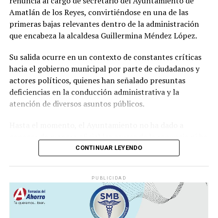
renuncia al cargo de secretario del Ayuntamiento de
productiva y el sustento de miles de familias
Amatlán de los Reyes, convirtiéndose en una de las
veracruzanas ligadas al sector azucarero.
primeras bajas relevantes dentro de la administración
que encabeza la alcaldesa Guillermina Méndez López.
Su salida ocurre en un contexto de constantes críticas
hacia el gobierno municipal por parte de ciudadanos y
actores políticos, quienes han señalado presuntas
deficiencias en la conducción administrativa y la
atención de diversos asuntos públicos.
Hasta el momento, el Ayuntamiento no ha dado a
conocer de manera oficial las causas de la renuncia ni ha
informado quién ocupará la Secretaría del
CONTINUAR LEYENDO
Ayuntamiento, una de las áreas con mayor
responsabilidad dentro de la estructura municipal.
PUBLICIDAD
Se espera que en las próximas horas el gobierno
municipal emita una postura oficial sobre la salida del
funcionario y anuncie a la persona que asumirá el cargo.