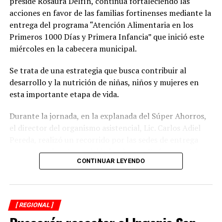
preside Rosaura Delfín, continúa fortaleciendo las
acciones en favor de las familias fortinenses mediante la
entrega del programa “Atención Alimentaria en los
Primeros 1000 Días y Primera Infancia” que inició este
miércoles en la cabecera municipal.
Se trata de una estrategia que busca contribuir al
desarrollo y la nutrición de niñas, niños y mujeres en
esta importante etapa de vida.
Durante la jornada, en la explanada del Súper Ahorros,
el director del organismo asistencial, Lic. Carlos Adiel
Pereda, realizó un recorrido por las sedes de entrega
para supervisar las actividades desarrolladas por el área
CONTINUAR LEYENDO
de Plan Alimentario, reconociendo el compromiso y la
organización del personal encargado de llevar este
beneficio a la población para fortalecer la alimentación
y el desarrollo de las familias.
[ REGIONAL ]
Asimismo, se informa a las personas beneficiarias que las