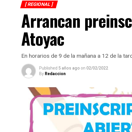
[ REGIONAL ]
Arrancan preinsc
Atoyac
En horarios de 9 de la mañana a 12 de la tar
Published
5 años ago
on
02/02/2022
By
Redaccion