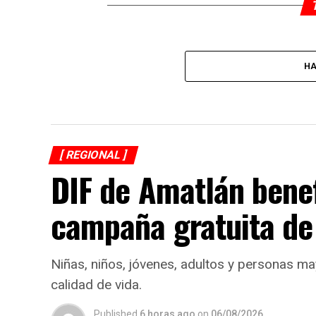
HA
[ REGIONAL ]
DIF de Amatlán bene
campaña gratuita de
Niñas, niños, jóvenes, adultos y personas ma
calidad de vida.
Published
6 horas ago
on
06/08/2026