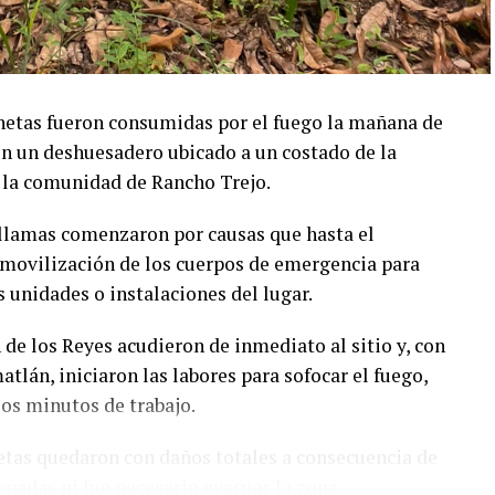
etas fueron consumidas por el fuego la mañana de
 en un deshuesadero ubicado a un costado de la
e la comunidad de Rancho Trejo.
 llamas comenzaron por causas que hasta el
movilización de los cuerpos de emergencia para
s unidades o instalaciones del lugar.
de los Reyes acudieron de inmediato al sitio y, con
lán, iniciaron las labores para sofocar el fuego,
ios minutos de trabajo.
etas quedaron con daños totales a consecuencia de
onadas ni fue necesario evacuar la zona.