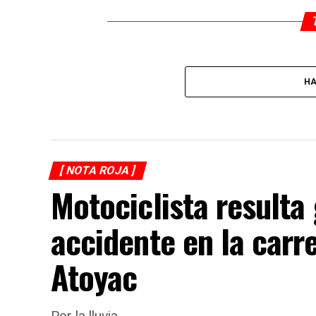
HA
[ NOTA ROJA ]
Motociclista resulta
accidente en la carr
Atoyac
Por la lluvia