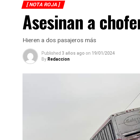
[ NOTA ROJA ]
Asesinan a chofer
Hieren a dos pasajeros más
Published
3 años ago
on
19/01/2024
By
Redaccion