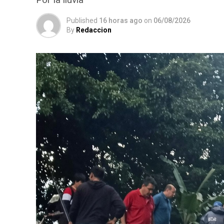
Published
16 horas ago
on
06/08/2026
By
Redaccion