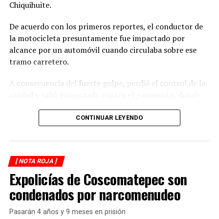
Chiquihuite.
De acuerdo con los primeros reportes, el conductor de
la motocicleta presuntamente fue impactado por
alcance por un automóvil cuando circulaba sobre ese
tramo carretero.
A consecuencia del fuerte golpe, perdió el control de la
unidad y salió proyectado contra el pavimento, donde
quedó inconsciente.
CONTINUAR LEYENDO
Testigos del accidente solicitaron de inmediato el apoyo
de los cuerpos de emergencia al percatarse de que el
motociclista permanecía inmóvil sobre la carpeta
[ NOTA ROJA ]
asfáltica, mientras otros automovilistas redujeron la
Expolicías de Coscomatepec son
velocidad para evitar otro percance.
condenados por narcomenudeo
Al sitio arribaron paramédicos de Protección Civil de
Atoyac, quienes brindaron los primeros auxilios al
Pasarán 4 años y 9 meses en prisión