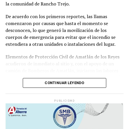
la comunidad de Rancho Trejo.
relacionados con la posesión de droga y el
incumplimiento de sus funciones como servidores
De acuerdo con los primeros reportes, las llamas
públicos.
comenzaron por causas que hasta el momento se
desconocen, lo que generó la movilización de los
cuerpos de emergencia para evitar que el incendio se
extendiera a otras unidades o instalaciones del lugar.
Elementos de Protección Civil de Amatlán de los Reyes
acudieron de inmediato al sitio y, con el apoyo de un
camión de Bomberos de Amatlán, iniciaron las labores
para sofocar el fuego, logrando controlar la emergencia
CONTINUAR LEYENDO
tras varios minutos de trabajo.
Como resultado del siniestro, dos camionetas quedaron
PUBLICIDAD
con daños totales a consecuencia de las llamas. No se
reportaron personas lesionadas ni fue necesario evacuar
la zona.