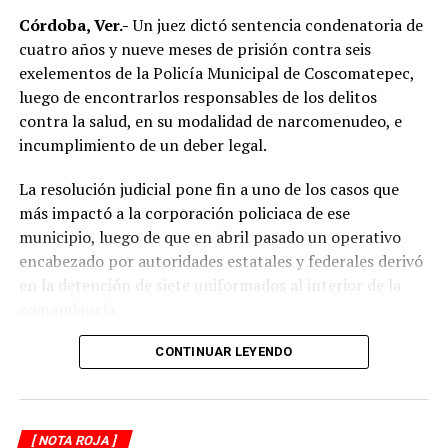
límites de velocidad y aumentar la distancia de
Córdoba, Ver.-
Un juez dictó sentencia condenatoria de
seguridad entre vehículos, especialmente durante la
cuatro años y nueve meses de prisión contra seis
temporada de lluvias, cuando el riesgo de accidentes se
exelementos de la Policía Municipal de Coscomatepec,
incrementa en las carreteras de la región.
luego de encontrarlos responsables de los delitos
contra la salud, en su modalidad de narcomenudeo, e
La circulación en la zona se vio afectada por algunos
incumplimiento de un deber legal.
minutos mientras se realizaban las labores de auxilio y el
levantamiento de indicios por parte de las autoridades.
La resolución judicial pone fin a uno de los casos que
Posteriormente, el tránsito fue restablecido de manera
más impactó a la corporación policiaca de ese
normal.
municipio, luego de que en abril pasado un operativo
encabezado por autoridades estatales y federales derivó
en la detención de siete uniformados al interior de la
comandancia.
La intervención se realizó el 10 de abril mediante un
CONTINUAR LEYENDO
despliegue conjunto de agentes de la Policía Ministerial,
elementos de la Secretaría de Marina (Semar) y de la
Secretaría de Seguridad Pública (SSP), quienes
[ NOTA ROJA ]