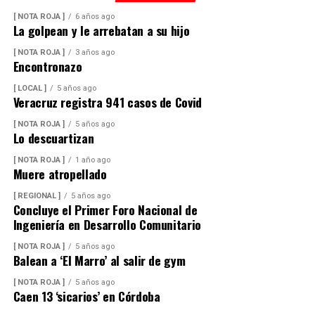
[ NOTA ROJA ]
6 años ago
La golpean y le arrebatan a su hijo
[ NOTA ROJA ]
3 años ago
Encontronazo
[ LOCAL ]
5 años ago
Veracruz registra 941 casos de Covid
[ NOTA ROJA ]
5 años ago
Lo descuartizan
[ NOTA ROJA ]
1 año ago
Muere atropellado
[ REGIONAL ]
5 años ago
Concluye el Primer Foro Nacional de
Ingeniería en Desarrollo Comunitario
[ NOTA ROJA ]
5 años ago
Balean a ‘El Marro’ al salir de gym
[ NOTA ROJA ]
5 años ago
Caen 13 ‘sicarios’ en Córdoba