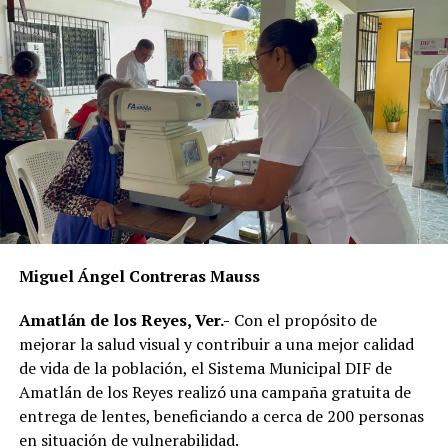
realizarán recorridos para fotografiar a los perros que
permanezcan en las calles, solicitar información a
vecinos para identificar a sus dueños y, posteriormente,
citarlos al palacio de la comunidad, donde incluso
podrían hacerse acreedores a una multa.
La publicación provocó críticas entre pobladores,
quienes consideran que la Agencia Municipal podría
estar excediendo sus atribuciones al anunciar posibles
sanciones sin precisar el fundamento jurídico que las
respalda, por lo que calificaron la medida como un
Miguel Ángel Contreras Mauss
presunto abuso de autoridad.
Amatlán de los Reyes, Ver.-
Con el propósito de
Si bien especialistas y organizaciones dedicadas al
mejorar la salud visual y contribuir a una mejor calidad
bienestar animal coinciden en que los propietarios
de vida de la población, el Sistema Municipal DIF de
tienen la obligación de impedir que sus mascotas
Amatlán de los Reyes realizó una campaña gratuita de
deambulen libremente por la vía pública, también
entrega de lentes, beneficiando a cerca de 200 personas
advierten que ello no significa mantenerlas
en situación de vulnerabilidad.
permanentemente amarradas.