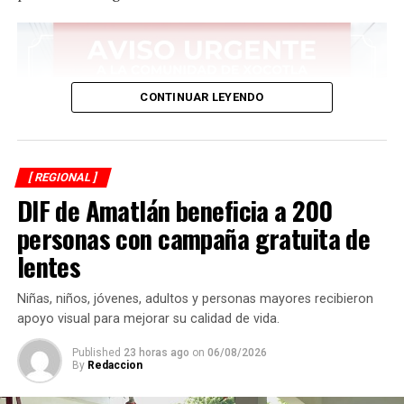
CONTINUAR LEYENDO
[ REGIONAL ]
DIF de Amatlán beneficia a 200
personas con campaña gratuita de
lentes
Niñas, niños, jóvenes, adultos y personas mayores recibieron
apoyo visual para mejorar su calidad de vida.
Published
23 horas ago
on
06/08/2026
By
Redaccion
Asimismo, anuncia que ese día autoridades comunitarias