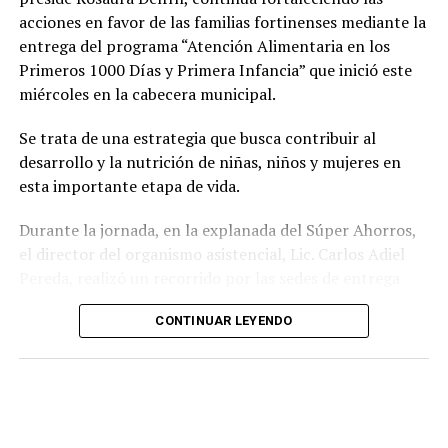
acciones en favor de las familias fortinenses mediante la
entrega del programa “Atención Alimentaria en los
Primeros 1000 Días y Primera Infancia” que inició este
miércoles en la cabecera municipal.
Se trata de una estrategia que busca contribuir al
desarrollo y la nutrición de niñas, niños y mujeres en
esta importante etapa de vida.
Durante la jornada, en la explanada del Súper Ahorros,
el director del organismo asistencial, Lic. Carlos Adiel
Pereda, realizó un recorrido por las sedes de entrega
para supervisar las actividades desarrolladas por el área
CONTINUAR LEYENDO
de Plan Alimentario, reconociendo el compromiso y la
organización del personal encargado de llevar este
beneficio a la población para fortalecer la alimentación
y el desarrollo de las familias.
Asimismo, se informa a las personas beneficiarias que las