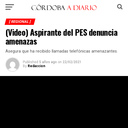
[ REGIONAL ]
(Video) Aspirante del PES denuncia
amenazas
Asegura que ha recibido llamadas telefónicas amenazantes.
Published
5 años ago
on
22/02/2021
By
Redaccion