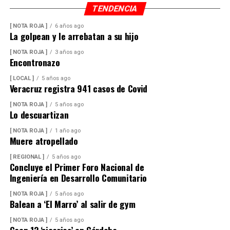
TENDENCIA
[ NOTA ROJA ]
6 años ago
La golpean y le arrebatan a su hijo
[ NOTA ROJA ]
3 años ago
Encontronazo
[ LOCAL ]
5 años ago
Veracruz registra 941 casos de Covid
[ NOTA ROJA ]
5 años ago
Lo descuartizan
[ NOTA ROJA ]
1 año ago
Muere atropellado
[ REGIONAL ]
5 años ago
Concluye el Primer Foro Nacional de
Ingeniería en Desarrollo Comunitario
[ NOTA ROJA ]
5 años ago
Balean a ‘El Marro’ al salir de gym
[ NOTA ROJA ]
5 años ago
Caen 13 ‘sicarios’ en Córdoba