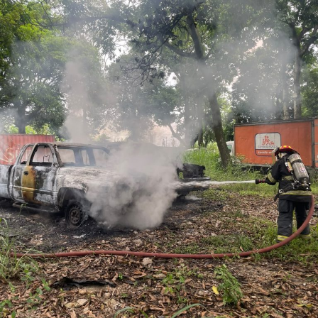
Diego “N”, Lauro Arturo “N”, Dana Natalia “N” y
Bonifacio “N”, imponiéndoles una pena de cuatro años y
nueve meses de prisión.
Los ahora sentenciados formaban parte de la Policía
Municipal de Coscomatepec durante la administración
del alcalde de Movimiento Ciudadano, Armando Reyes
Muñoz, y permanecerán recluidos en el Centro de
Reinserción Social de Mediana Seguridad de La Toma, en
Amatlán de los Reyes, donde cumplirán la condena.
Aunque durante el operativo fueron detenidos siete
policías municipales, la sentencia dada a conocer
corresponde únicamente a seis de ellos. Hasta el
momento, las autoridades no han informado la situación
jurídica del séptimo implicado.
El caso evidenció presuntas irregularidades dentro de la
corporación policiaca y motivó la intervención de