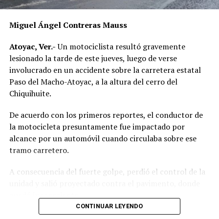
Miguel Ángel Contreras Mauss
RELATED TOPICS:
DESPUÉS
Atoyac, Ver.-
Un motociclista resultó gravemente
Justifica SSP crímenes
lesionado la tarde de este jueves, luego de verse
ANTES
involucrado en un accidente sobre la carretera estatal
Eran estudiantes del COBAEV los involucrados en
Paso del Macho-Atoyac, a la altura del cerro del
carambola
Chiquihuite.
De acuerdo con los primeros reportes, el conductor de
la motocicleta presuntamente fue impactado por
alcance por un automóvil cuando circulaba sobre ese
tramo carretero.
A consecuencia del fuerte golpe, perdió el control de la
unidad y salió proyectado contra el pavimento, donde
quedó inconsciente.
CONTINUAR LEYENDO
Testigos del accidente solicitaron de inmediato el apoyo