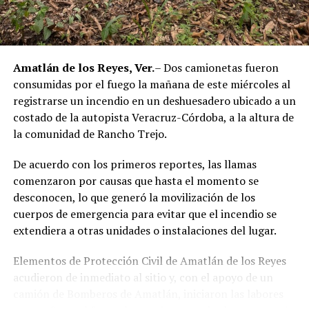
autoridades estatales y federales, en un contexto de
reforzamiento de las investigaciones contra servidores
públicos relacionados con actividades ilícitas en la
región de las Altas Montañas.
Amatlán de los Reyes, Ver.
– Dos camionetas fueron
consumidas por el fuego la mañana de este miércoles al
La sentencia representa uno de los primeros fallos
registrarse un incendio en un deshuesadero ubicado a un
derivados de aquel operativo y confirma la
costado de la autopista Veracruz-Córdoba, a la altura de
responsabilidad penal de los exuniformados por delitos
la comunidad de Rancho Trejo.
relacionados con la posesión de droga y el
incumplimiento de sus funciones como servidores
De acuerdo con los primeros reportes, las llamas
públicos.
comenzaron por causas que hasta el momento se
desconocen, lo que generó la movilización de los
cuerpos de emergencia para evitar que el incendio se
extendiera a otras unidades o instalaciones del lugar.
Elementos de Protección Civil de Amatlán de los Reyes
acudieron de inmediato al sitio y, con el apoyo de un
camión de Bomberos de Amatlán, iniciaron las labores