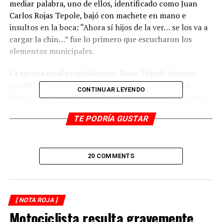
mediar palabra, uno de ellos, identificado como Juan
Carlos Rojas Tepole, bajó con machete en mano e
insultos en la boca: “Ahora sí hijos de la ver… se los va a
cargar la chin…” fue lo primero que escucharon los
elementos municipales.
La escena escaló rápidamente. Rojas Tepole intentó
agredir con el machete al oficial Luis Felipe Aguilar
CONTINUAR LEYENDO
Reyes, quien, al defenderse, terminó herido en el codo y
la cara durante el forcejeo. En ese momento, y en medio
TE PODRÍA GUSTAR
del jaloneo, el arma del policía se disparó e hirió en el
abdomen a quien lo atacaba.
Mientras el agresor quedaba tirado y herido, sus dos
20 COMMENTS
acompañantes aprovecharon el caos para huir en las
motos. No se sabe su identidad ni hacia dónde
escaparon.
[ NOTA ROJA ]
Paramédicos de la Cruz Roja trasladaron a Rojas Tepole
Motociclista resulta gravemente