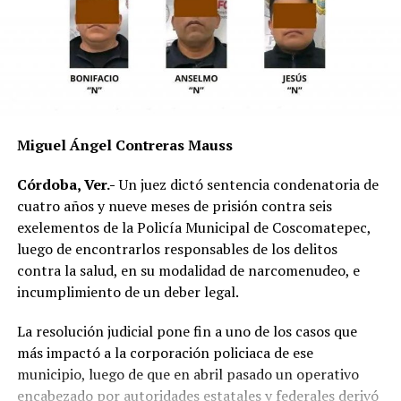
El vehículo presuntamente involucrado también será
parte de las investigaciones para determinar la
mecánica del accidente y establecer si existió
responsabilidad por parte de alguno de los conductores.
Las autoridades exhortaron a los automovilistas y
Miguel Ángel Contreras Mauss
motociclistas a conducir con precaución, respetar los
límites de velocidad y aumentar la distancia de
Córdoba, Ver.-
Un juez dictó sentencia condenatoria de
seguridad entre vehículos, especialmente durante la
cuatro años y nueve meses de prisión contra seis
temporada de lluvias, cuando el riesgo de accidentes se
exelementos de la Policía Municipal de Coscomatepec,
incrementa en las carreteras de la región.
luego de encontrarlos responsables de los delitos
contra la salud, en su modalidad de narcomenudeo, e
La circulación en la zona se vio afectada por algunos
incumplimiento de un deber legal.
minutos mientras se realizaban las labores de auxilio y el
levantamiento de indicios por parte de las autoridades.
La resolución judicial pone fin a uno de los casos que
Posteriormente, el tránsito fue restablecido de manera
más impactó a la corporación policiaca de ese
normal.
municipio, luego de que en abril pasado un operativo
encabezado por autoridades estatales y federales derivó