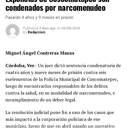
condenados por narcomenudeo
Al sitio arribaron paramédicos de Protección Civil de
Atoyac, quienes brindaron los primeros auxilios al
Pasarán 4 años y 9 meses en prisión
lesionado y, tras estabilizarlo, lo trasladaron de urgencia
a un hospital del municipio de Potrero Nuevo para
Published
3 días ago
on
06/08/2026
By
Redaccion
recibir atención médica especializada.
Elementos de Tránsito Estatal acudieron para tomar
Miguel Ángel Contreras Mauss
conocimiento del accidente, realizar el peritaje
correspondiente y deslindar responsabilidades.
Córdoba, Ver.-
Un juez dictó sentencia condenatoria de
cuatro años y nueve meses de prisión contra seis
Las autoridades no descartaron que las condiciones del
exelementos de la Policía Municipal de Coscomatepec,
clima hayan influido en el percance, ya que durante la
luego de encontrarlos responsables de los delitos
tarde se registraron lluvias que dejaron el pavimento
contra la salud, en su modalidad de narcomenudeo, e
mojado y con menor adherencia.
incumplimiento de un deber legal.
El vehículo presuntamente involucrado también será
La resolución judicial pone fin a uno de los casos que
parte de las investigaciones para determinar la
más impactó a la corporación policiaca de ese
mecánica del accidente y establecer si existió
municipio, luego de que en abril pasado un operativo