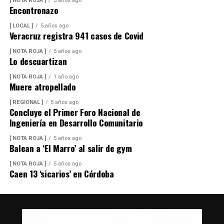
[ NOTA ROJA ]
3 años ago
Encontronazo
[ LOCAL ]
5 años ago
Veracruz registra 941 casos de Covid
[ NOTA ROJA ]
5 años ago
Lo descuartizan
[ NOTA ROJA ]
1 año ago
Muere atropellado
[ REGIONAL ]
5 años ago
Concluye el Primer Foro Nacional de
Ingeniería en Desarrollo Comunitario
[ NOTA ROJA ]
5 años ago
Balean a ‘El Marro’ al salir de gym
[ NOTA ROJA ]
5 años ago
Caen 13 ‘sicarios’ en Córdoba