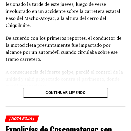
lesionado la tarde de este jueves, luego de verse
involucrado en un accidente sobre la carretera estatal
RELATED TOPICS:
Paso del Macho-Atoyac, a la altura del cerro del
DESPUÉS
Chiquihuite.
Mujer es asesinada a martillazos por su pareja fue
detenida
De acuerdo con los primeros reportes, el conductor de
ANTES
la motocicleta presuntamente fue impactado por
Veracruzana mata a su marido cansada de violencia y
alcance por un automóvil cuando circulaba sobre ese
golpes
tramo carretero.
A consecuencia del fuerte golpe, perdió el control de la
unidad y salió proyectado contra el pavimento, donde
quedó inconsciente.
CONTINUAR LEYENDO
Testigos del accidente solicitaron de inmediato el apoyo
de los cuerpos de emergencia al percatarse de que el
motociclista permanecía inmóvil sobre la carpeta
[ NOTA ROJA ]
asfáltica, mientras otros automovilistas redujeron la
Expolicías de Coscomatepec son
velocidad para evitar otro percance.