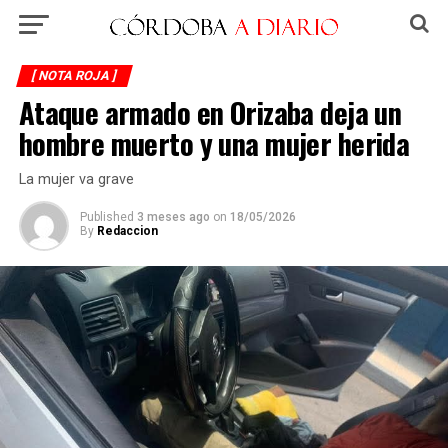
[ NOTA ROJA ]
Ataque armado en Orizaba deja un
hombre muerto y una mujer herida
La mujer va grave
Published
3 meses ago
on
18/05/2026
By
Redaccion