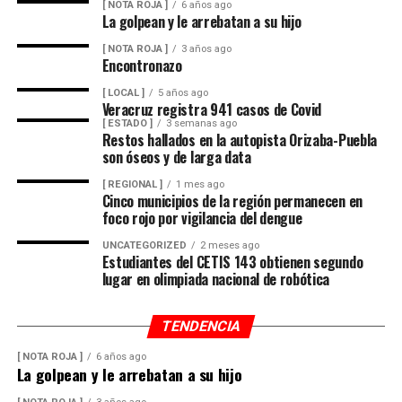
[ NOTA ROJA ]
6 años ago
La golpean y le arrebatan a su hijo
[ NOTA ROJA ]
3 años ago
Encontronazo
[ LOCAL ]
5 años ago
Veracruz registra 941 casos de Covid
[ ESTADO ]
3 semanas ago
Restos hallados en la autopista Orizaba-Puebla
son óseos y de larga data
[ REGIONAL ]
1 mes ago
Cinco municipios de la región permanecen en
foco rojo por vigilancia del dengue
UNCATEGORIZED
2 meses ago
Estudiantes del CETIS 143 obtienen segundo
lugar en olimpiada nacional de robótica
TENDENCIA
[ NOTA ROJA ]
6 años ago
La golpean y le arrebatan a su hijo