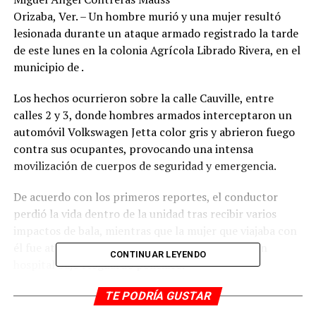
Orizaba, Ver. – Un hombre murió y una mujer resultó
lesionada durante un ataque armado registrado la tarde
de este lunes en la colonia Agrícola Librado Rivera, en el
municipio de .
Los hechos ocurrieron sobre la calle Cauville, entre
calles 2 y 3, donde hombres armados interceptaron un
automóvil Volkswagen Jetta color gris y abrieron fuego
contra sus ocupantes, provocando una intensa
movilización de cuerpos de seguridad y emergencia.
De acuerdo con los primeros reportes, el conductor
perdió la vida dentro de la unidad tras recibir varios
impactos de bala, mientras que la mujer que viajaba con
él fue atendida por paramédicos y trasladada a un
CONTINUAR LEYENDO
hospital bajo resguardo policiaco.
Tras el reporte de detonaciones al número de
TE PODRÍA GUSTAR
emergencias 911, elementos de la Policía Municipal y