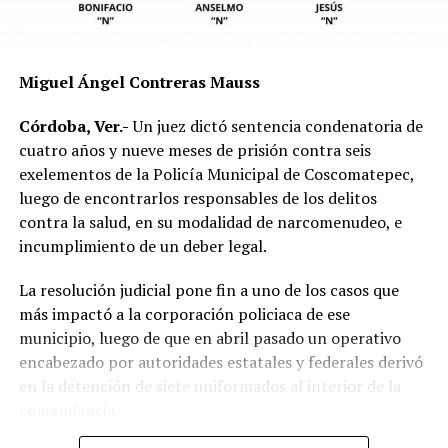
mecánica del accidente y establecer si existió
responsabilidad por parte de alguno de los conductores.
Las autoridades exhortaron a los automovilistas y
Miguel Ángel Contreras Mauss
motociclistas a conducir con precaución, respetar los
límites de velocidad y aumentar la distancia de
Córdoba, Ver.-
Un juez dictó sentencia condenatoria de
seguridad entre vehículos, especialmente durante la
cuatro años y nueve meses de prisión contra seis
temporada de lluvias, cuando el riesgo de accidentes se
exelementos de la Policía Municipal de Coscomatepec,
incrementa en las carreteras de la región.
luego de encontrarlos responsables de los delitos
contra la salud, en su modalidad de narcomenudeo, e
La circulación en la zona se vio afectada por algunos
incumplimiento de un deber legal.
minutos mientras se realizaban las labores de auxilio y el
levantamiento de indicios por parte de las autoridades.
La resolución judicial pone fin a uno de los casos que
Posteriormente, el tránsito fue restablecido de manera
más impactó a la corporación policiaca de ese
normal.
municipio, luego de que en abril pasado un operativo
encabezado por autoridades estatales y federales derivó
en la detención de siete uniformados al interior de la
comandancia.