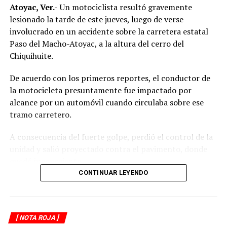
Atoyac, Ver.-
Un motociclista resultó gravemente
lesionado la tarde de este jueves, luego de verse
involucrado en un accidente sobre la carretera estatal
Paso del Macho-Atoyac, a la altura del cerro del
Chiquihuite.
De acuerdo con los primeros reportes, el conductor de
la motocicleta presuntamente fue impactado por
alcance por un automóvil cuando circulaba sobre ese
tramo carretero.
A consecuencia del fuerte golpe, perdió el control de la
unidad y salió proyectado contra el pavimento, donde
quedó inconsciente.
CONTINUAR LEYENDO
Testigos del accidente solicitaron de inmediato el apoyo
de los cuerpos de emergencia al percatarse de que el
motociclista permanecía inmóvil sobre la carpeta
[ NOTA ROJA ]
asfáltica, mientras otros automovilistas redujeron la