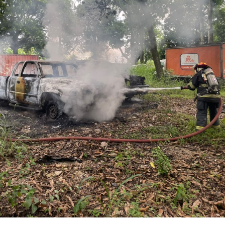
Los ahora sentenciados formaban parte de la Policía
Municipal de Coscomatepec durante la administración
del alcalde de Movimiento Ciudadano, Armando Reyes
Muñoz, y permanecerán recluidos en el Centro de
Reinserción Social de Mediana Seguridad de La Toma, en
Amatlán de los Reyes, donde cumplirán la condena.
Aunque durante el operativo fueron detenidos siete
policías municipales, la sentencia dada a conocer
corresponde únicamente a seis de ellos. Hasta el
momento, las autoridades no han informado la situación
jurídica del séptimo implicado.
El caso evidenció presuntas irregularidades dentro de la
corporación policiaca y motivó la intervención de
autoridades estatales y federales, en un contexto de
reforzamiento de las investigaciones contra servidores
públicos relacionados con actividades ilícitas en la