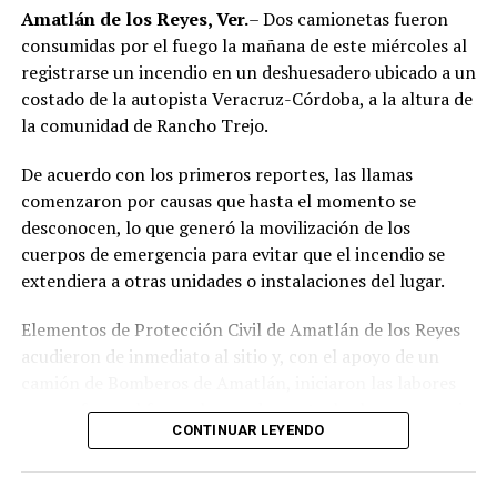
región de las Altas Montañas.
Amatlán de los Reyes, Ver.
– Dos camionetas fueron
consumidas por el fuego la mañana de este miércoles al
La sentencia representa uno de los primeros fallos
registrarse un incendio en un deshuesadero ubicado a un
derivados de aquel operativo y confirma la
costado de la autopista Veracruz-Córdoba, a la altura de
responsabilidad penal de los exuniformados por delitos
la comunidad de Rancho Trejo.
relacionados con la posesión de droga y el
incumplimiento de sus funciones como servidores
De acuerdo con los primeros reportes, las llamas
públicos.
comenzaron por causas que hasta el momento se
desconocen, lo que generó la movilización de los
cuerpos de emergencia para evitar que el incendio se
extendiera a otras unidades o instalaciones del lugar.
Elementos de Protección Civil de Amatlán de los Reyes
acudieron de inmediato al sitio y, con el apoyo de un
camión de Bomberos de Amatlán, iniciaron las labores
para sofocar el fuego, logrando controlar la emergencia
CONTINUAR LEYENDO
tras varios minutos de trabajo.
Como resultado del siniestro, dos camionetas quedaron