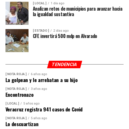
[ LOCAL ]
1 día ago
Analizan retos de municipios para avanzar hacia
la igualdad sustantiva
[ ESTADO ]
2 días ago
CFE invertirá 500 mdp en Alvarado
TENDENCIA
[ NOTA ROJA ]
6 años ago
La golpean y le arrebatan a su hijo
[ NOTA ROJA ]
3 años ago
Encontronazo
[ LOCAL ]
5 años ago
Veracruz registra 941 casos de Covid
[ NOTA ROJA ]
5 años ago
Lo descuartizan