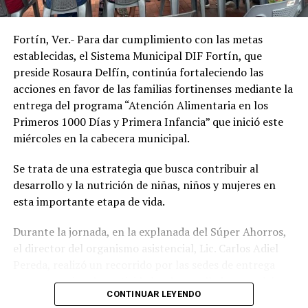
de vida de la población.
Fortín, Ver.- Para dar cumplimiento con las metas
establecidas, el Sistema Municipal DIF Fortín, que
preside Rosaura Delfín, continúa fortaleciendo las
acciones en favor de las familias fortinenses mediante la
entrega del programa “Atención Alimentaria en los
Primeros 1000 Días y Primera Infancia” que inició este
miércoles en la cabecera municipal.
Se trata de una estrategia que busca contribuir al
desarrollo y la nutrición de niñas, niños y mujeres en
esta importante etapa de vida.
Durante la jornada, en la explanada del Súper Ahorros,
el director del organismo asistencial, Lic. Carlos Adiel
Pereda, realizó un recorrido por las sedes de entrega
para supervisar las actividades desarrolladas por el área
CONTINUAR LEYENDO
de Plan Alimentario, reconociendo el compromiso y la