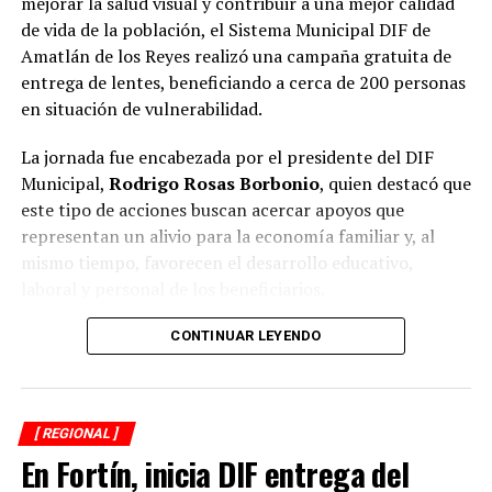
mejorar la salud visual y contribuir a una mejor calidad
bienestar animal coinciden en que los propietarios
de vida de la población, el Sistema Municipal DIF de
tienen la obligación de impedir que sus mascotas
Amatlán de los Reyes realizó una campaña gratuita de
deambulen libremente por la vía pública, también
entrega de lentes, beneficiando a cerca de 200 personas
advierten que ello no significa mantenerlas
en situación de vulnerabilidad.
permanentemente amarradas.
La jornada fue encabezada por el presidente del DIF
La Ley de Protección a los Animales para el Estado de
Municipal,
Rodrigo Rosas Borbonio
, quien destacó que
Veracruz tiene como objetivo garantizar el bienestar, el
este tipo de acciones buscan acercar apoyos que
trato digno y evitar el maltrato y la crueldad hacia los
representan un alivio para la economía familiar y, al
animales.
mismo tiempo, favorecen el desarrollo educativo,
laboral y personal de los beneficiarios.
Además, en su artículo 28 considera sancionables
diversos actos de maltrato y crueldad, por lo que
Durante la campaña fueron atendidas niñas, niños,
CONTINUAR LEYENDO
mantener a un perro atado de forma permanente, sin
adolescentes, jóvenes, adultos y personas adultas
condiciones adecuadas de bienestar, podría dar lugar a
mayores, quienes previamente se sometieron a
responsabilidades conforme a la legislación aplicable.
valoraciones visuales para determinar la graduación
[ REGIONAL ]
adecuada y recibir lentes acordes a sus necesidades.
Por ello, ciudadanos señalaron que la medida debió
En Fortín, inicia DIF entrega del
enfocarse en exigir la tenencia responsable de mascotas
El presidente del organismo asistencial señaló que una