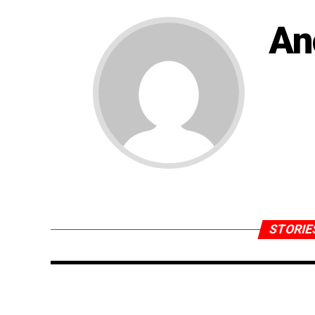
An
STORIE