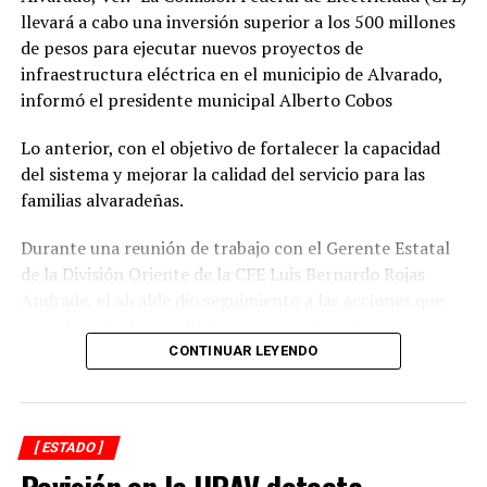
llevará a cabo una inversión superior a los 500 millones
de pesos para ejecutar nuevos proyectos de
infraestructura eléctrica en el municipio de Alvarado,
informó el presidente municipal Alberto Cobos
Lo anterior, con el objetivo de fortalecer la capacidad
del sistema y mejorar la calidad del servicio para las
familias alvaradeñas.
Durante una reunión de trabajo con el Gerente Estatal
de la División Oriente de la CFE Luis Bernardo Rojas
Andrade, el alcalde dio seguimiento a las acciones que
actualmente desarrolla la paraestatal en diversas
comunidades, colonias y la zona centro de la
CONTINUAR LEYENDO
demarcación, donde se realizan trabajos de
mantenimiento, modernización y fortalecimiento de la
red eléctrica.
[ ESTADO ]
Revisión en la UPAV detecta
En ese sentido, el representante de CFE informó que las