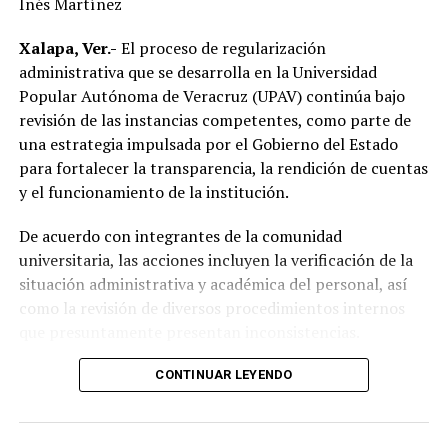
Inés Martínez
las principales demandas de la población.
Xalapa, Ver.-
El proceso de regularización
“Mejorar el servicio de energía eléctrica ha sido una
administrativa que se desarrolla en la Universidad
prioridad desde el inicio de mi gobierno y continuaremos
Popular Autónoma de Veracruz (UPAV) continúa bajo
gestionando recursos y proyectos que contribuyan al
revisión de las instancias competentes, como parte de
desarrollo del municipio y al bienestar de las familias
una estrategia impulsada por el Gobierno del Estado
alvaradeñas”.
para fortalecer la transparencia, la rendición de cuentas
y el funcionamiento de la institución.
Por último, reconoció y agradeció a la gobernadora del
estado, Rocío Nahle García, por el respaldo brindado a
De acuerdo con integrantes de la comunidad
Alvarado, así como a personal directivo de la CFE por la
universitaria, las acciones incluyen la verificación de la
disposición y coordinación institucional para impulsar
situación administrativa y académica del personal, así
estas importantes acciones en beneficio del municipio.
como la revisión de diversos procedimientos internos
que presuntamente presentan inconsistencias.
Entre los aspectos que son objeto de análisis se
CONTINUAR LEYENDO
encuentran posibles casos de docentes con asignaciones
simultáneas en distintos centros de estudio, la