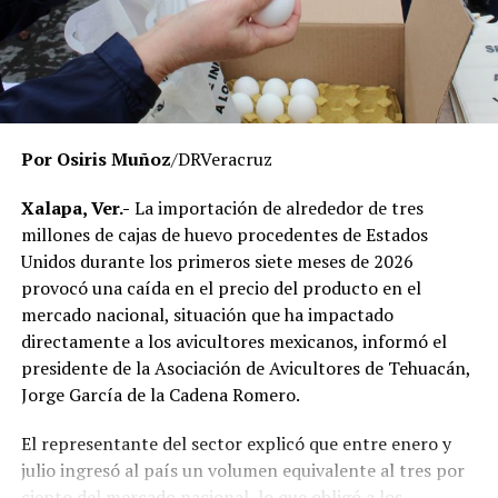
El Gobierno del Estado ha reiterado que las
investigaciones se desarrollan con apego a la ley y
respetando el debido proceso, por lo que hasta el
momento no existe una determinación definitiva sobre
responsabilidades individuales.
Por Osiris Muñoz
/DRVeracruz
No obstante, docentes que solicitaron el anonimato
señalaron que un grupo de profesores ha manifestado
Xalapa, Ver.-
La importación de alrededor de tres
su inconformidad con el proceso de revisión, al
millones de cajas de huevo procedentes de Estados
considerar que las investigaciones podrían afectar
Unidos durante los primeros siete meses de 2026
intereses al interior de la institución.
provocó una caída en el precio del producto en el
mercado nacional, situación que ha impactado
De acuerdo con esos testimonios, el grupo identificado
directamente a los avicultores mexicanos, informó el
como
Movimiento Estatal UPAV
, integrado
presidente de la Asociación de Avicultores de Tehuacán,
públicamente por Verónica Sánchez Ramos, Mauricio
Jorge García de la Cadena Romero.
Tapia Tentle, Elsa Andrea Maldonado Alemán, Silvia
Ivette Lara Barradas, Roberto Ibáñez y Carlos Enrique
El representante del sector explicó que entre enero y
Sierra, ha cuestionado las acciones emprendidas por las
julio ingresó al país un volumen equivalente al tres por
autoridades universitarias y estatales.
ciento del mercado nacional, lo que obligó a los