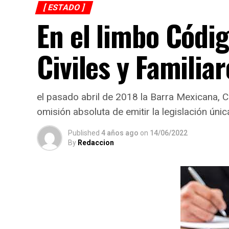
[ ESTADO ]
En el limbo Códi
Civiles y Familiar
el pasado abril de 2018 la Barra Mexicana, 
omisión absoluta de emitir la legislación únic
Published
4 años ago
on
14/06/2022
By
Redaccion