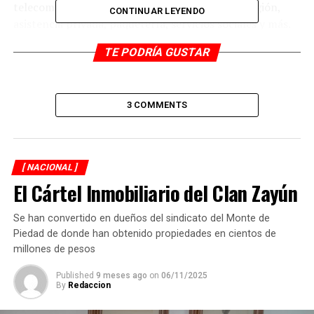
telecomunicaciones, educación, transporte, religión,
CONTINUAR LEYENDO
asistencia privada, paquetería, servicios sociales y más.
TE PODRÍA GUSTAR
Además, el nuevo modelo contempla que
los datos
biométricos de niñas, niños y adolescentes
también
deberán ser recolectados e integrados al Registro
Nacional de Población en un plazo de 120 días.
3 COMMENTS
¿Protección de derechos o vigilancia
masiva?
[ NACIONAL ]
El Cártel Inmobiliario del Clan Zayún
Durante la discusión, senadores de oposición advirtieron
que esta reforma representa una forma de
legalizar el
Se han convertido en dueños del sindicato del Monte de
espionaje a la ciudadanía
, pues con una simple
Piedad de donde han obtenido propiedades en cientos de
consulta de CURP, cualquier autoridad podría acceder a
millones de pesos
información personal detallada y sensible de millones de
mexicanos.
Published
9 meses ago
on
06/11/2025
By
Redaccion