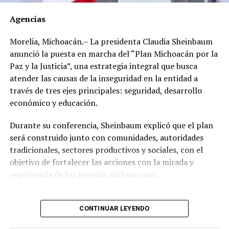
marzo de 2012 el dirigente gremial adquirió en el Club
Agencias
de Golf Campestre de San Luis Potosí un inmueble de
540 metros cuadrados con un valor declarado de 2
Morelia, Michoacán.– La presidenta Claudia Sheinbaum
millones 671 mil 425 pesos, cuyo pago realizó en una
anunció la puesta en marcha del “Plan Michoacán por la
sola exhibición.
Paz y la Justicia”, una estrategia integral que busca
atender las causas de la inseguridad en la entidad a
Sin embargo, al hacer una revisión de propiedades en la
través de tres ejes principales: seguridad, desarrollo
zona, se encontró que, en lugar de los 2 millones 671
económico y educación.
mil 425 pesos que pagó, el inmueble tiene un valor real
estimado de entre 17 y 49 millones de pesos.
Durante su conferencia, Sheinbaum explicó que el plan
será construido junto con comunidades, autoridades
Un año después, el 21 de mayo de 2013, adquirió en el
tradicionales, sectores productivos y sociales, con el
Fraccionamiento Matamoros, también de San Luis
objetivo de fortalecer las acciones con la mirada y
Potosí, un inmueble de 280 metros cuadrados, con un
experiencia de los propios michoacanos.
valor declarado de 560 mil 700 pesos con pago de
contado.
“Vamos a escuchar a las
CONTINUAR LEYENDO
Ese mismo año, pero el 23 de diciembre, compró en
comunidades, a las
Villas del Pedregal, de ese mismo estado, un inmueble