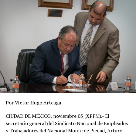
“Lo que ustedes están
haciendo es crear una
herramienta de espionaje
masivo”, señaló Ricardo
Anaya, coordinador del PAN
en el Senado, al advertir
que se abre la puerta para
que el Gobierno tenga
acceso a geolocalización,
hábitos de consumo,
historial médico y
Por Víctor Hugo Arteaga
relaciones personales.
CIUDAD DE MÉXICO, noviembre 03 (XPFM).- El
secretario general del Sindicato Nacional de Empleados
La senadora Claudia Anaya (PRI) subrayó que, aunque la
y Trabajadores del Nacional Monte de Piedad, Arturo