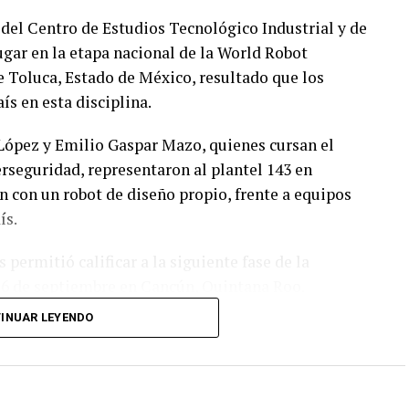
s del Centro de Estudios Tecnológico Industrial y de
ugar en la etapa nacional de la World Robot
 Toluca, Estado de México, resultado que los
ís en esta disciplina.
López y Emilio Gaspar Mazo, quienes cursan el
rseguridad, representaron al plantel 143 en
 con un robot de diseño propio, frente a equipos
ís.
permitió calificar a la siguiente fase de la
y 6 de septiembre en Cancún, Quintana Roo.
INUAR LEYENDO
apa, el equipo tendría la posibilidad de representar
RO, que se efectuará en Costa Rica.