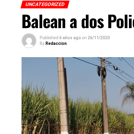
UNCATEGORIZED
Balean a dos Poli
Published
6 años ago
on
26/11/2020
By
Redaccion