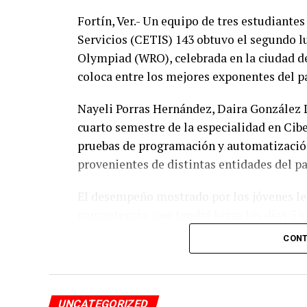
Fortín, Ver.- Un equipo de tres estudiante
Servicios (CETIS) 143 obtuvo el segundo l
Olympiad (WRO), celebrada en la ciudad de
coloca entre los mejores exponentes del pa
Nayeli Porras Hernández, Daira González 
cuarto semestre de la especialidad en Cibe
pruebas de programación y automatización
provenientes de distintas entidades del pa
El desempeño mostrado por los jóvenes les 
competencia, que tendrá lugar los días 5 
CONT
De obtener resultados favorables en esa et
a México en la final internacional de la W
UNCATEGORIZED