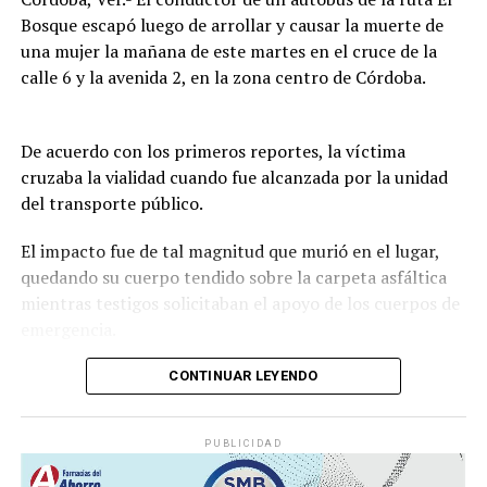
Bosque escapó luego de arrollar y causar la muerte de
una mujer la mañana de este martes en el cruce de la
calle 6 y la avenida 2, en la zona centro de Córdoba.
De acuerdo con los primeros reportes, la víctima
cruzaba la vialidad cuando fue alcanzada por la unidad
del transporte público.
El impacto fue de tal magnitud que murió en el lugar,
quedando su cuerpo tendido sobre la carpeta asfáltica
mientras testigos solicitaban el apoyo de los cuerpos de
emergencia.
CONTINUAR LEYENDO
Lejos de detenerse para auxiliar a la víctima, el operador
continuó su marcha y abandonó la escena, lo que
PUBLICIDAD
movilizó a corporaciones de seguridad para tratar de
ubicar tanto al responsable como al vehículo.