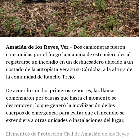
Amatlán de los Reyes, Ver.
– Dos camionetas fueron
RELATED TOPICS:
consumidas por el fuego la mañana de este miércoles al
DESPUÉS
registrarse un incendio en un deshuesadero ubicado a un
Hombre fallece junto al mercado La Isla
costado de la autopista Veracruz-Córdoba, a la altura de
ANTES
la comunidad de Rancho Trejo.
Identifican a abatidos por Policías
De acuerdo con los primeros reportes, las llamas
comenzaron por causas que hasta el momento se
desconocen, lo que generó la movilización de los
cuerpos de emergencia para evitar que el incendio se
extendiera a otras unidades o instalaciones del lugar.
Elementos de Protección Civil de Amatlán de los Reyes