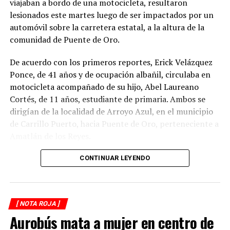
viajaban a bordo de una motocicleta, resultaron
lesionados este martes luego de ser impactados por un
automóvil sobre la carretera estatal, a la altura de la
comunidad de Puente de Oro.
De acuerdo con los primeros reportes, Erick Velázquez
Ponce, de 41 años y de ocupación albañil, circulaba en
motocicleta acompañado de su hijo, Abel Laureano
Cortés, de 11 años, estudiante de primaria. Ambos se
dirigían de la localidad de Arroyo Azul, en el municipio
de Carrillo Puerto, hacia Puente de Oro, perteneciente a
Amatlán de los Reyes.
El accidente ocurrió cuando, presuntamente, un
CONTINUAR LEYENDO
automóvil que circulaba detrás de la motocicleta los
impactó por alcance, provocando que ambos cayeran
sobre la carpeta asfáltica.
[ NOTA ROJA ]
Aurobús mata a mujer en centro de
Testigos solicitaron el apoyo de los cuerpos de