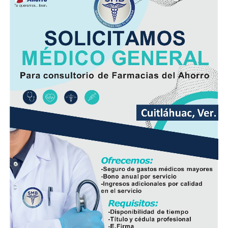
Minutos después, el autobús fue encontrado
abandonado en el cruce de la calle 26 y la avenida 9, en
la colonia San José, donde quedó bajo resguardo de las
autoridades como parte de las investigaciones.
Elementos de la Policía Municipal y Estatal acordonaron
el área del accidente para preservar los indicios, en
tanto personal de Tránsito Municipal realizó las
primeras diligencias para establecer la mecánica del
hecho.
Peritos de la Fiscalía General del Estado y agentes de la
Policía Ministerial llevaron a cabo el procesamiento de
la escena y ordenaron el levantamiento del cuerpo, que
fue trasladado al Servicio Médico Forense (Semefo),