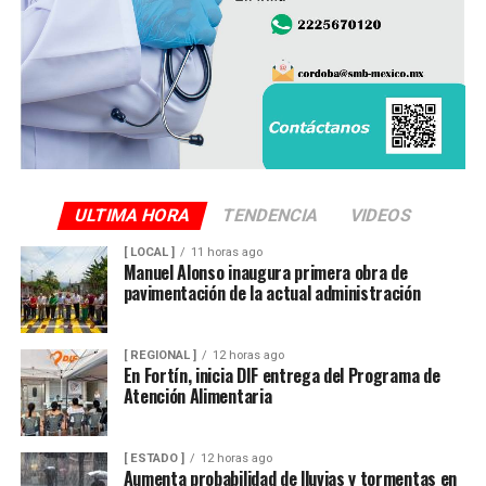
donde permanece en espera de su identificación oficial.
La unidad involucrada fue asegurada y puesta a
disposición de la autoridad ministerial, que integró la
carpeta de investigación correspondiente para localizar
al conductor y determinar su responsabilidad en el
atropellamiento.
ULTIMA HORA
TENDENCIA
VIDEOS
[ LOCAL ]
11 horas ago
Las maniobras periciales obligaron al cierre parcial de la
Manuel Alonso inaugura primera obra de
pavimentación de la actual administración
circulación en ese sector del centro de la ciudad durante
varios minutos, generando afectaciones al tránsito
vehicular.
[ REGIONAL ]
12 horas ago
En Fortín, inicia DIF entrega del Programa de
Atención Alimentaria
[ ESTADO ]
12 horas ago
Aumenta probabilidad de lluvias y tormentas en