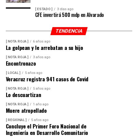
[ ESTADO ]
3 días ago
CFE invertirá 500 mdp en Alvarado
TENDENCIA
[ NOTA ROJA ]
6 años ago
La golpean y le arrebatan a su hijo
[ NOTA ROJA ]
3 años ago
Encontronazo
[ LOCAL ]
5 años ago
Veracruz registra 941 casos de Covid
[ NOTA ROJA ]
5 años ago
Lo descuartizan
[ NOTA ROJA ]
1 año ago
Muere atropellado
[ REGIONAL ]
5 años ago
Concluye el Primer Foro Nacional de
Ingeniería en Desarrollo Comunitario