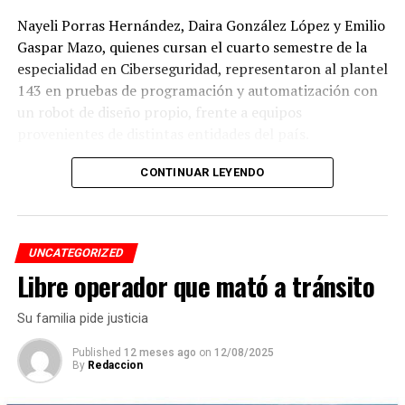
Nayeli Porras Hernández, Daira González López y Emilio
Gaspar Mazo, quienes cursan el cuarto semestre de la
especialidad en Ciberseguridad, representaron al plantel
143 en pruebas de programación y automatización con
un robot de diseño propio, frente a equipos
provenientes de distintas entidades del país.
El desempeño mostrado por los jóvenes les permitió
CONTINUAR LEYENDO
calificar a la siguiente fase de la competencia, que
tendrá lugar los días 5 y 6 de septiembre en Cancún,
Quintana Roo.
UNCATEGORIZED
Libre operador que mató a tránsito
De obtener resultados favorables en esa etapa, el equipo
tendría la posibilidad de representar a México en la final
Su familia pide justicia
internacional de la WRO, que se efectuará en Costa Rica.
Published
12 meses ago
on
12/08/2025
By
Redaccion