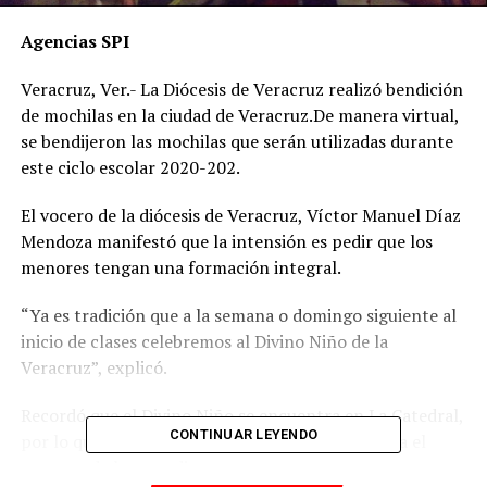
Agencias SPI
Veracruz, Ver.- La Diócesis de Veracruz realizó bendición
de mochilas en la ciudad de Veracruz.De manera virtual,
se bendijeron las mochilas que serán utilizadas durante
este ciclo escolar 2020-202.
El vocero de la diócesis de Veracruz, Víctor Manuel Díaz
Mendoza manifestó que la intensión es pedir que los
menores tengan una formación integral.
“Ya es tradición que a la semana o domingo siguiente al
inicio de clases celebremos al Divino Niño de la
Veracruz”, explicó.
Recordó que el Divino Niño se encuentra en La Catedral,
CONTINUAR LEYENDO
por lo que el Obispo Luis Felipe ha decido que sea el
patrono de los estudiantes.