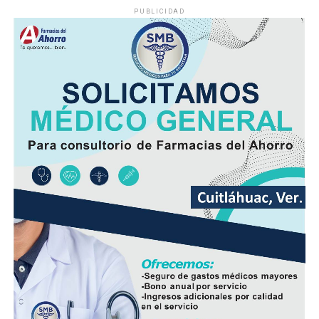
llanuras.
PUBLICIDAD
Las lluvias que se logren acumular en los siguientes siete
días podrían catalogarse dentro o ligeramente por
debajo de lo que normalmente llueve en gran parte de la
entidad y ligeramente por arriba de lo normal en áreas
de la zona sur.
En las siguientes 24 a 48 horas, se espera desarrollo de
nubosidad con lluvias y tormentas matutinas en el
litoral, condiciones que se extenderán por la tarde y
noche a regiones de montaña.
Las lluvias se estiman acumulados de 5 a 20 milímetros
por metro cuadrado (mm) y máximos de hasta 30 mm en
cuencas del sur y en zonas de montañas y; temperaturas
diurnas serán altas y el ambiente cálido, pero fresco por
la noche.
El viento será del Sureste, Este y Noreste de 20 a 35