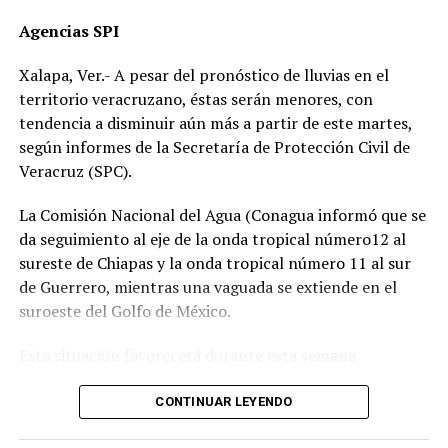
“Hoy fue mi Abraham,
Agencias SPI
mañana puede ser alguien
Xalapa, Ver.- A pesar del pronóstico de lluvias en el
de tu familia. El homicida
territorio veracruzano, éstas serán menores, con
sigue libre y operando en
tendencia a disminuir aún más a partir de este martes,
según informes de la Secretaría de Protección Civil de
las carreteras”, expresó un
Veracruz (SPC).
familiar, exigiendo justicia.
La Comisión Nacional del Agua (Conagua informó que se
da seguimiento al eje de la onda tropical número12 al
El caso ha encendido el debate sobre la corrupción en la
sureste de Chiapas y la onda tropical número 11 al sur
Fiscalía y la impunidad que beneficia a conductores
de Guerrero, mientras una vaguada se extiende en el
responsables de muertes viales.
suroeste del Golfo de México.
La familia pide a la ciudadanía unirse para evitar que el
Esta situación favorecerá durante esta semana
caso quede en el olvido.
condiciones para lluvias, chubascos y tormentas aisladas
generalmente matutinas y nocturnas en zonas de costas
CONTINUAR LEYENDO
y, por las tardes-noches sobre regiones de montaña y