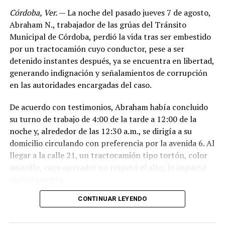
Córdoba, Ver.
— La noche del pasado jueves 7 de agosto,
Abraham N., trabajador de las grúas del Tránsito
Municipal de Córdoba, perdió la vida tras ser embestido
por un tractocamión cuyo conductor, pese a ser
detenido instantes después, ya se encuentra en libertad,
generando indignación y señalamientos de corrupción
en las autoridades encargadas del caso.
De acuerdo con testimonios, Abraham había concluido
su turno de trabajo de 4:00 de la tarde a 12:00 de la
noche y, alrededor de las 12:30 a.m., se dirigía a su
domicilio circulando con preferencia por la avenida 6. Al
llegar a la calle 21, un tractocamión tipo tortón, color
amarillo, cuyo operador no respetó el alto, lo impactó
violentamente.
CONTINUAR LEYENDO
El conductor, identificado como Adán “N.”, de
aproximadamente 45 años, intentó darse a la fuga, pero