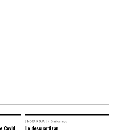
[ NOTA ROJA ]
5 años ago
e Covid
Lo descuartizan