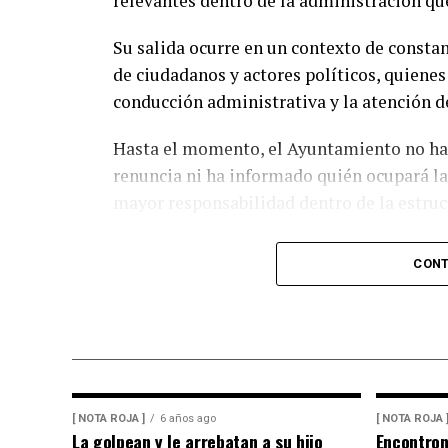
relevantes dentro de la administración q
Asimismo, adelantó que la próxima semana
Su salida ocurre en un contexto de constan
Sheinbaum Pardo una propuesta para que e
de ciudadanos y actores políticos, quienes
que permitan rescatar el ingenio y preserv
conducción administrativa y la atención d
región.
Hasta el momento, el Ayuntamiento no ha d
De acuerdo con las estimaciones de la UNP
renuncia ni ha informado quién ocupará la
impacto económico superior a los mil mill
mayor responsabilidad dentro de la estruc
manera directa la actividad productiva y e
ligadas al sector azucarero.
Se espera que en las próximas horas el gob
CONT
salida del funcionario y anuncie a la pers
[ NOTA ROJA ]
6 años ago
[ NOTA ROJA 
La golpean y le arrebatan a su hijo
Encontro