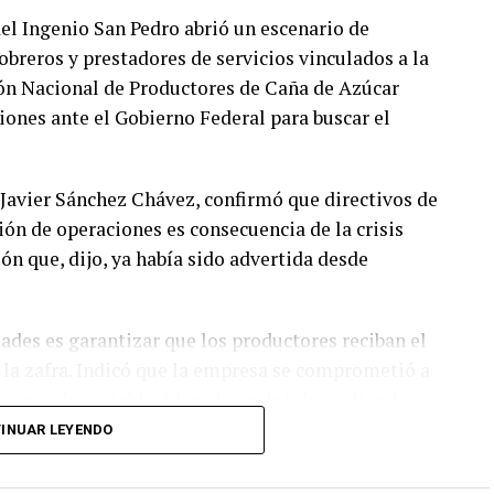
 del Ingenio San Pedro abrió un escenario de
breros y prestadores de servicios vinculados a la
ión Nacional de Productores de Caña de Azúcar
ones ante el Gobierno Federal para buscar el
 Javier Sánchez Chávez, confirmó que directivos de
ión de operaciones es consecuencia de la crisis
ón que, dijo, ya había sido advertida desde
dades es garantizar que los productores reciban el
 la zafra. Indicó que la empresa se comprometió a
s acuerdos establecidos al concluir la molienda.
INUAR LEYENDO
l y 18 mil hectáreas de cultivo y concentraba la
os, por lo que el cierre tendrá repercusiones