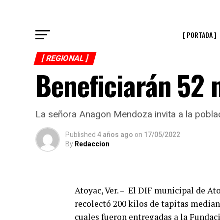
[ PORTADA ]
[ REGIONAL ]
Beneficiarán 52 
La señora Anagon Mendoza invita a la poblac
Published
4 años ago
on
17/05/2022
By
Redaccion
Atoyac, Ver. – El DIF municipal de A
recolectó 200 kilos de tapitas media
cuales fueron entregadas a la Fundac