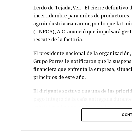
Lerdo de Tejada, Ver.– El cierre definitivo
incertidumbre para miles de productores, o
agroindustria azucarera, por lo que la Un
(UNPCA), A.C. anunció que impulsará gesti
rescate de la factoría.
El presidente nacional de la organización,
Grupo Porres le notificaron que la suspens
financiera que enfrenta la empresa, situaci
principios de este año.
El dirigente sostuvo que una de las priori
pago íntegro de la caña entregada durante
cubrir los adeudos conforme a la ley y a lo
CONT
El Ingenio San Pedro abastecía entre 17 mi
producción de alrededor de siete mil cañer