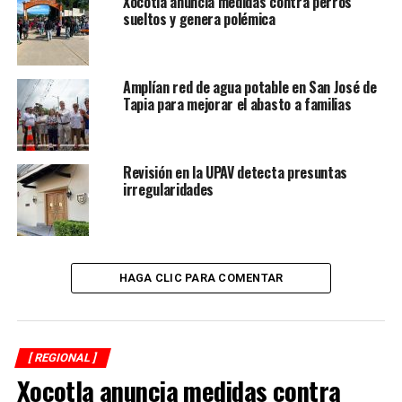
Xocotla anuncia medidas contra perros
sueltos y genera polémica
A.C. Javier Sánchez quien dijo está con los cañeros y
sabido de la situación.
Amplían red de agua potable en San José de
Tapia para mejorar el abasto a familias
Revisión en la UPAV detecta presuntas
irregularidades
HAGA CLIC PARA COMENTAR
[ REGIONAL ]
RELATED TOPICS:
FEATURED
Xocotla anuncia medidas contra
DESPUÉS