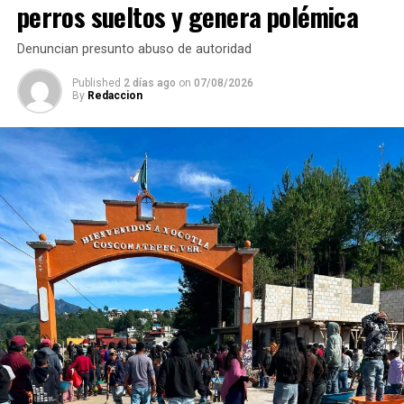
perros sueltos y genera polémica
Participan fortinenses en primero Foro Ciudadano
ANTES
Denuncian presunto abuso de autoridad
Cosco cambia a semáforo naranja
Published
2 días ago
on
07/08/2026
By
Redaccion