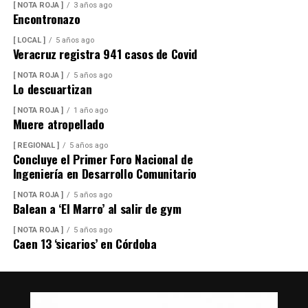
[ NOTA ROJA ]
3 años ago
Encontronazo
[ LOCAL ]
5 años ago
Veracruz registra 941 casos de Covid
[ NOTA ROJA ]
5 años ago
Lo descuartizan
[ NOTA ROJA ]
1 año ago
Muere atropellado
[ REGIONAL ]
5 años ago
Concluye el Primer Foro Nacional de
Ingeniería en Desarrollo Comunitario
[ NOTA ROJA ]
5 años ago
Balean a ‘El Marro’ al salir de gym
[ NOTA ROJA ]
5 años ago
Caen 13 ‘sicarios’ en Córdoba