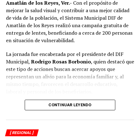
Amatlán de los Reyes, Ver.-
Con el propósito de
Si bien especialistas y organizaciones dedicadas al
mejorar la salud visual y contribuir a una mejor calidad
bienestar animal coinciden en que los propietarios
de vida de la población, el Sistema Municipal DIF de
tienen la obligación de impedir que sus mascotas
Amatlán de los Reyes realizó una campaña gratuita de
deambulen libremente por la vía pública, también
entrega de lentes, beneficiando a cerca de 200 personas
advierten que ello no significa mantenerlas
en situación de vulnerabilidad.
permanentemente amarradas.
La jornada fue encabezada por el presidente del DIF
La Ley de Protección a los Animales para el Estado de
Municipal,
Rodrigo Rosas Borbonio
, quien destacó que
Veracruz tiene como objetivo garantizar el bienestar, el
este tipo de acciones buscan acercar apoyos que
trato digno y evitar el maltrato y la crueldad hacia los
representan un alivio para la economía familiar y, al
animales.
mismo tiempo, favorecen el desarrollo educativo,
laboral y personal de los beneficiarios.
Además, en su artículo 28 considera sancionables
diversos actos de maltrato y crueldad, por lo que
Durante la campaña fueron atendidas niñas, niños,
CONTINUAR LEYENDO
mantener a un perro atado de forma permanente, sin
adolescentes, jóvenes, adultos y personas adultas
condiciones adecuadas de bienestar, podría dar lugar a
mayores, quienes previamente se sometieron a
responsabilidades conforme a la legislación aplicable.
valoraciones visuales para determinar la graduación
[ REGIONAL ]
adecuada y recibir lentes acordes a sus necesidades.
Por ello, ciudadanos señalaron que la medida debió