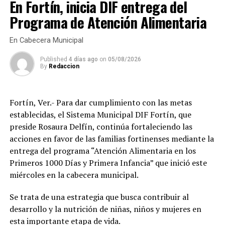
En Fortín, inicia DIF entrega del
enfocarse en exigir la tenencia responsable de mascotas
El presidente del organismo asistencial señaló que una
Programa de Atención Alimentaria
—mantenerlas dentro de los domicilios o bajo control de
buena salud visual es fundamental para el aprendizaje
sus propietarios— y no en ordenar que todos los perros
de los estudiantes, el desempeño de quienes trabajan y
En Cabecera Municipal
permanezcan amarrados.
la autonomía de las personas adultas mayores, por lo
Published
4 días ago
on
05/08/2026
que refrendó el compromiso de continuar impulsando
Hasta el momento, la Agencia Municipal de Xocotla no
By
Redaccion
programas que mejoren el bienestar de las familias
ha informado el reglamento o disposición legal que
amatlecas.
sustenta la imposición de posibles multas ni las
facultades con las que cuenta para aplicar dichas
Fortín, Ver.- Para dar cumplimiento con las metas
Los beneficiarios agradecieron el apoyo otorgado por el
sanciones.
establecidas, el Sistema Municipal DIF Fortín, que
DIF Municipal, ya que para muchas familias el costo de
preside Rosaura Delfín, continúa fortaleciendo las
unos lentes representa un gasto difícil de solventar, por
acciones en favor de las familias fortinenses mediante la
lo que este programa les permitió acceder de manera
entrega del programa “Atención Alimentaria en los
gratuita a un instrumento indispensable para sus
Primeros 1000 Días y Primera Infancia” que inició este
actividades diarias.
miércoles en la cabecera municipal.
Con estas acciones, el Sistema Municipal DIF de
Se trata de una estrategia que busca contribuir al
Amatlán de los Reyes reafirmó su compromiso de
desarrollo y la nutrición de niñas, niños y mujeres en
trabajar en favor de los sectores más vulnerables del
esta importante etapa de vida.