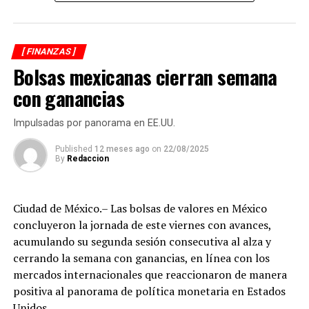
educación e infraestructura.
El alza más drástica: refrescos casi
[ FINANZAS ]
al doble
Bolsas mexicanas cierran semana
con ganancias
El mayor incremento recae sobre las
bebidas
azucaradas
, particularmente los refrescos. El IEPS
Impulsadas por panorama en EE.UU.
pasará de
1.6451 pesos a 3.0818 pesos por litro
, lo que
Published
12 meses ago
on
22/08/2025
representa un
aumento del 87%
.
By
Redaccion
La justificación de Hacienda es que el consumo de
refresco en México es “elevado” y está estrechamente
Ciudad de México.– Las bolsas de valores en México
vinculado con la obesidad —que afecta al
76.2% de los
concluyeron la jornada de este viernes con avances,
adultos mayores de 20 años
—, así como con
acumulando su segunda sesión consecutiva al alza y
enfermedades como diabetes, padecimientos cardiacos,
cerrando la semana con ganancias, en línea con los
cáncer y trastornos metabólicos.
mercados internacionales que reaccionaron de manera
positiva al panorama de política monetaria en Estados
Cigarros: incremento histórico en
Unidos.