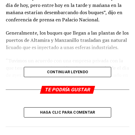
día de hoy, pero entre hoy en la tarde y mañana en la
mañana estarían desembarcando dos buques”, dijo en
conferencia de prensa en Palacio Nacional.
Generalmente, los buques que llegan a las plantas de los
puertos de Altamira y Manzanillo trasladan gas natural
licuado que es inyectado a unas esferas industriales.
“Tuvimos un acuerdo con una empresa privada con la
que tenemos convenio en Altamira para que desde el día
CONTINUAR LEYENDO
de ayer empezara a suministrarse gas natural licuado en
en la zona de Manzanillo y en la zona de Altamira”,
indicó Reyes.
TE PODRÍA GUSTAR
En su presentación, calificó la respuesta de la Comisión
Federal de Electricidad (CFE) como una ‘hazaña’ ante la
HAGA CLIC PARA COMENTAR
falta de gas natural que generó el congelamiento de los
ductos en Texas, que trasladan el combustible a México,
debido a las bajas temperaturas en ese estado