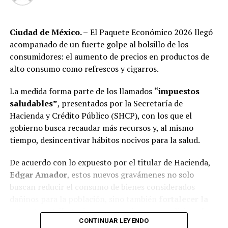
RELATED TOPICS:
Para 2026, Banxico prevé que la inflación regrese al
DESPUÉS
Piden automotoras a AMLO certeza en abasto
Ciudad de México. –
El Paquete Económico 2026 llegó
objetivo de
3%
, mientras el mercado se mantiene atento
energético
acompañado de un fuerte golpe al bolsillo de los
a futuros movimientos de la tasa en función de las
consumidores: el aumento de precios en productos de
presiones inflacionarias y el desempeño económico
ANTES
Para GM planta de Silao por escasez de gas
alto consumo como refrescos y cigarros.
global.
La medida forma parte de los llamados
“impuestos
saludables”
, presentados por la Secretaría de
Hacienda y Crédito Público (SHCP), con los que el
gobierno busca recaudar más recursos y, al mismo
tiempo, desincentivar hábitos nocivos para la salud.
De acuerdo con lo expuesto por el titular de Hacienda,
Edgar Amador
, estos nuevos gravámenes no solo
buscan reducir el consumo de bienes considerados
dañinos para la población, sino también
fortalecer la
estructura tributaria y generar ingresos adicionales
CONTINUAR LEYENDO
que se destinarán a proyectos de seguridad, salud,