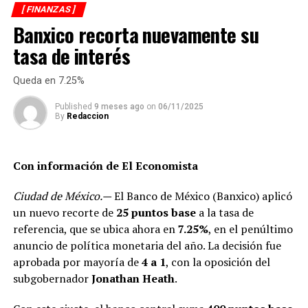
norteamericano.
[ FINANZAS ]
Banxico recorta nuevamente su
“¿Por qué es una hazaña lo que se ha hecho en estos
tasa de interés
pocos días? porque la generación de electricidad en
México depende del gas natural, hoy el 64 por ciento de
Queda en 7.25%
la misma en México se hace con gas natural a diferencia
de Estados Unidos que es el 38, de Japón que es 21 por
Published
9 meses ago
on
06/11/2025
By
Redaccion
ciento y de China que es 8 por ciento”, planteó el
directivo.
Con información de El Economista
Comentó que, tanto la CFE como México, por decisiones
de las administraciones pasadas, generaron una
Ciudad de México.—
El Banco de México (Banxico) aplicó
dependencia del gas natural porque hicieron una
un nuevo recorte de
25 puntos base
a la tasa de
conversión tecnológica de muchas plantas de
referencia, que se ubica ahora en
7.25%
, en el penúltimo
generación de ese gas natural no vinculado al que se
anuncio de política monetaria del año. La decisión fue
producía en el México.
aprobada por mayoría de
4 a 1
, con la oposición del
subgobernador
Jonathan Heath
.
“Aquí es donde va a venir el problema y también la
hazaña de la CFE”, insistió.