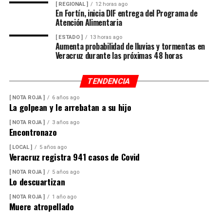
[ REGIONAL ]
12 horas ago
Aunque refrescos y cigarros acaparan la atención por
En Fortín, inicia DIF entrega del Programa de
ser productos de consumo masivo, los impuestos
Atención Alimentaria
también alcanzan a otros sectores:
[ ESTADO ]
13 horas ago
Aumenta probabilidad de lluvias y tormentas en
Veracruz durante las próximas 48 horas
Videojuegos violentos:
aumento del 8% en
precios digitales.
TENDENCIA
Casas de apuestas en línea:
nuevo gravamen del
30% al 50% sobre el monto total de cada
[ NOTA ROJA ]
6 años ago
La golpean y le arrebatan a su hijo
transacción.
[ NOTA ROJA ]
3 años ago
El trasfondo de la medida
Encontronazo
[ LOCAL ]
5 años ago
Hacienda defiende que los “impuestos saludables” son
Veracruz registra 941 casos de Covid
un instrumento con fines extrafiscales para
corregir
patrones de consumo dañinos
, aunque en la práctica,
[ NOTA ROJA ]
5 años ago
Lo descuartizan
el efecto inmediato será un encarecimiento para
millones de mexicanos que consumen refrescos y
[ NOTA ROJA ]
1 año ago
Muere atropellado
cigarros de manera cotidiana.