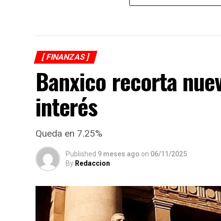
[ FINANZAS ]
Banxico recorta nue
interés
Queda en 7.25%
Published
9 meses ago
on
06/11/2025
By
Redaccion