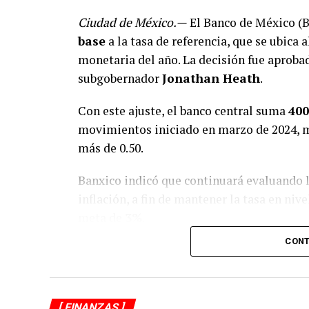
Ciudad de México.—
El Banco de México (B
base
a la tasa de referencia, que se ubica 
monetaria del año. La decisión fue aprob
subgobernador
Jonathan Heath
.
Con este ajuste, el banco central suma
400
movimientos iniciado en marzo de 2024, m
más de 0.50.
Banxico indicó que continuará evaluando lo
inflación, a fin de mantener la tasa en ni
meta de
3%
.
CONT
En su informe, el instituto central realizó
inflación: mantuvo la expectativa general
ajustó a la baja su estimación anual de
3.6
[ FINANZAS ]