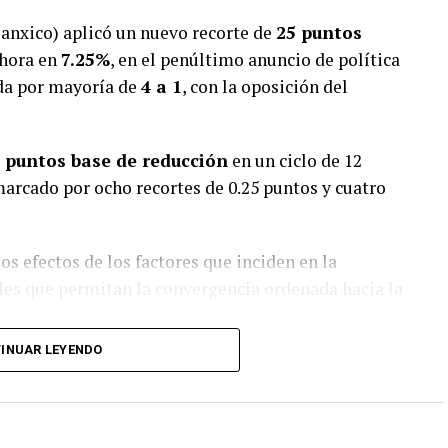
anxico) aplicó un nuevo recorte de
25 puntos
ahora en
7.25%
, en el penúltimo anuncio de política
ada por mayoría de
4 a 1
, con la oposición del
 puntos base de reducción
en un ciclo de 12
arcado por ocho recortes de 0.25 puntos y cuatro
s efectos de los factores que inciden en la
veles que permitan la convergencia ordenada hacia la
INUAR LEYENDO
cambios moderados
a sus previsiones de
 en
3.6%
para el cierre del tercer trimestre, pero
% a 3.5%
para finales de 2025.