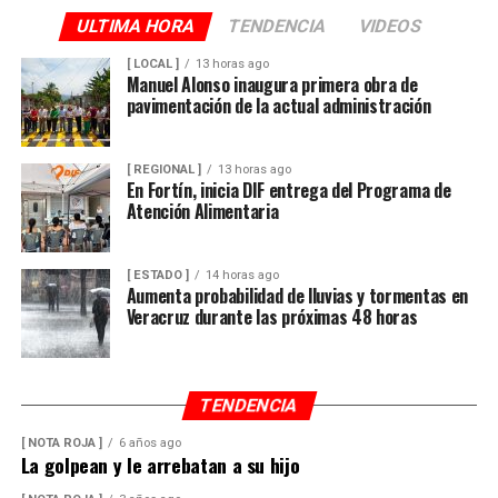
ULTIMA HORA
TENDENCIA
VIDEOS
[ LOCAL ]
13 horas ago
Manuel Alonso inaugura primera obra de
pavimentación de la actual administración
[ REGIONAL ]
13 horas ago
En Fortín, inicia DIF entrega del Programa de
Atención Alimentaria
[ ESTADO ]
14 horas ago
Aumenta probabilidad de lluvias y tormentas en
Veracruz durante las próximas 48 horas
TENDENCIA
[ NOTA ROJA ]
6 años ago
La golpean y le arrebatan a su hijo