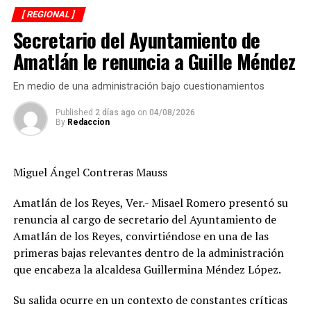
a la ley y a los acuerdos establecidos al concluir la
[ REGIONAL ]
molienda.
Secretario del Ayuntamiento de
El Ingenio San Pedro abastecía entre 17 mil y 18 mil
Amatlán le renuncia a Guille Méndez
hectáreas de cultivo y concentraba la producción de
alrededor de siete mil cañeros, por lo que el cierre
En medio de una administración bajo cuestionamientos
tendrá repercusiones económicas no sólo en Lerdo de
Published
2 días ago
on
04/08/2026
Tejada, sino también en municipios como Saltabarranca
By
Redaccion
y Ángel R. Cabada, además de afectar a cortadores de
caña, transportistas, comercios y cientos de
trabajadores.
Miguel Ángel Contreras Mauss
Sánchez Chávez informó que sostendrá reuniones con la
Amatlán de los Reyes, Ver.- Misael Romero presentó su
gobernadora Rocío Nahle García para analizar el
renuncia al cargo de secretario del Ayuntamiento de
panorama y definir mecanismos que permitan atender
Amatlán de los Reyes, convirtiéndose en una de las
la emergencia que enfrenta el sector.
primeras bajas relevantes dentro de la administración
que encabeza la alcaldesa Guillermina Méndez López.
De manera paralela, la dirigencia nacional inició
negociaciones con los ingenios La Gloria, San Cristóbal y
Su salida ocurre en un contexto de constantes críticas