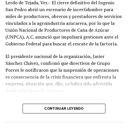
Lerdo de Tejada, Ver.– El cierre definitivo del Ingenio
San Pedro abrió un escenario de incertidumbre para
miles de productores, obreros y prestadores de servicios
vinculados a la agroindustria azucarera, por lo que la
Unión Nacional de Productores de Caña de Azúcar
(UNPCA), A.C. anunció que impulsará gestiones ante el
Gobierno Federal para buscar el rescate de la factoría.
El presidente nacional de la organización, Javier
Sánchez Chávez, confirmó que directivos de Grupo
Porres le notificaron que la suspensión de operaciones
es consecuencia de la crisis financiera que enfrenta la
empresa, situación que, dijo, ya había sido advertida
desde principios de este año.
El dirigente sostuvo que una de las prioridades es
CONTINUAR LEYENDO
garantizar que los productores reciban el pago íntegro
de la caña entregada durante la zafra. Indicó que la
empresa se comprometió a cubrir los adeudos conforme