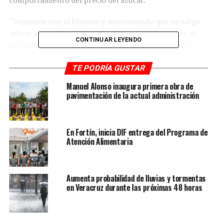
comportamiento del precio del azúcar.
“Seguimos con el bloqueo y supervisando que no salga
azúcar destinada al mercado nacional; únicamente se
CONTINUAR LEYENDO
está permitiendo la salida de azúcar de exportación”,
declaró.
TE PODRÍA GUSTAR
Detalló que personal del denominado Grupo Beta realiza
Manuel Alonso inaugura primera obra de
actualmente la entrega de documentación
pavimentación de la actual administración
correspondiente a embarques internacionales,
relacionados con pedidos de exportación, por lo que
esperan concluir ese proceso administrativo en los
En Fortín, inicia DIF entrega del Programa de
próximos días.
Atención Alimentaria
José Luis Gordillo también agradeció el respaldo de
productores, comisarios y jefes de grupo que participan
Aumenta probabilidad de lluvias y tormentas
en las guardias instaladas en el ingenio, especialmente
en Veracruz durante las próximas 48 horas
durante la etapa final de la zafra.
Indicó además que cuadrillas de cortadores fueron