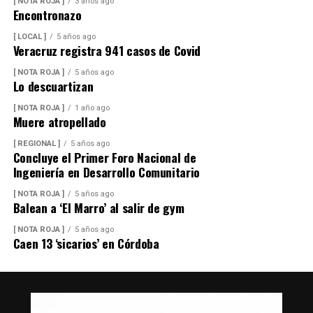
[ NOTA ROJA ]
3 años ago
Encontronazo
[ LOCAL ]
5 años ago
Veracruz registra 941 casos de Covid
[ NOTA ROJA ]
5 años ago
Lo descuartizan
[ NOTA ROJA ]
1 año ago
Muere atropellado
[ REGIONAL ]
5 años ago
Concluye el Primer Foro Nacional de
Ingeniería en Desarrollo Comunitario
[ NOTA ROJA ]
5 años ago
Balean a ‘El Marro’ al salir de gym
[ NOTA ROJA ]
5 años ago
Caen 13 ‘sicarios’ en Córdoba