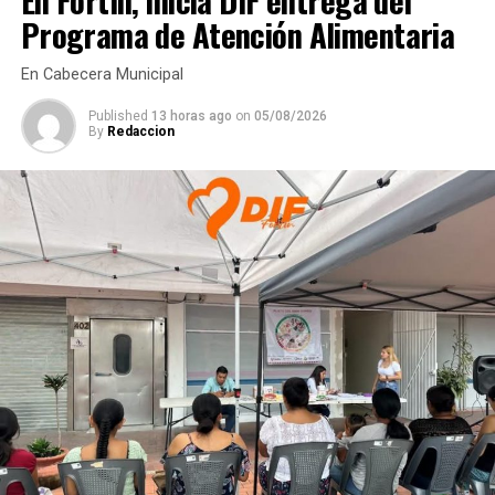
En Fortín, inicia DIF entrega del
Fallas mecánicas afectan recta final de la zafra en El
Programa de Atención Alimentaria
Potrero
ANTES
En Cabecera Municipal
Tercer día de protesta; siguen tomadas bodegas del
ingenio El Potrero
Published
13 horas ago
on
05/08/2026
By
Redaccion