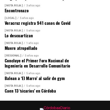
[ NOTA ROJA ]
3 años ago
Encontronazo
[ LOCAL ]
5 años ago
Veracruz registra 941 casos de Covid
[ NOTA ROJA ]
5 años ago
Lo descuartizan
[ NOTA ROJA ]
1 año ago
Muere atropellado
[ REGIONAL ]
5 años ago
Concluye el Primer Foro Nacional de
Ingeniería en Desarrollo Comunitario
[ NOTA ROJA ]
5 años ago
Balean a ‘El Marro’ al salir de gym
[ NOTA ROJA ]
5 años ago
Caen 13 ‘sicarios’ en Córdoba