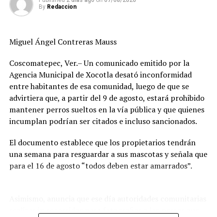
Published
2 días ago
on
07/08/2026
By
Redaccion
RELATED TOPICS:
FEATURED
Miguel Ángel Contreras Mauss
DESPUÉS
Cañeros mantienen bloqueo en Ingenio El Potrero
Coscomatepec, Ver.– Un comunicado emitido por la
ANTES
Cañeros toman bodegas de azúcar del Ingenio El
Agencia Municipal de Xocotla desató inconformidad
Potrero
entre habitantes de esa comunidad, luego de que se
advirtiera que, a partir del 9 de agosto, estará prohibido
mantener perros sueltos en la vía pública y que quienes
incumplan podrían ser citados e incluso sancionados.
El documento establece que los propietarios tendrán
una semana para resguardar a sus mascotas y señala que
para el 16 de agosto “todos deben estar amarrados”.
Asimismo, anuncia que ese día autoridades comunitarias
realizarán recorridos para fotografiar a los perros que