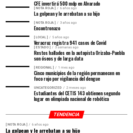
CFE invertirá 500 mdp en Alvarado
[ NOTA ROJA ]
6 años ago
La golpean y le arrebatan a su hijo
[ NOTA ROJA ]
3 años ago
Encontronazo
[ LOCAL ]
5 años ago
Veracruz registra 941 casos de Covid
[ ESTADO ]
3 semanas ago
Restos hallados en la autopista Orizaba-Puebla
son óseos y de larga data
[ REGIONAL ]
1 mes ago
Cinco municipios de la región permanecen en
foco rojo por vigilancia del dengue
UNCATEGORIZED
2 meses ago
Estudiantes del CETIS 143 obtienen segundo
lugar en olimpiada nacional de robótica
TENDENCIA
[ NOTA ROJA ]
6 años ago
La golpean y le arrebatan a su hijo