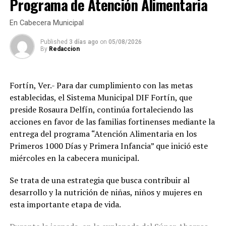
Programa de Atención Alimentaria
sustenta la imposición de posibles multas ni las
buena salud visual es fundamental para el aprendizaje
facultades con las que cuenta para aplicar dichas
de los estudiantes, el desempeño de quienes trabajan y
En Cabecera Municipal
sanciones.
la autonomía de las personas adultas mayores, por lo
Published
3 días ago
on
05/08/2026
que refrendó el compromiso de continuar impulsando
By
Redaccion
programas que mejoren el bienestar de las familias
amatlecas.
Fortín, Ver.- Para dar cumplimiento con las metas
Los beneficiarios agradecieron el apoyo otorgado por el
establecidas, el Sistema Municipal DIF Fortín, que
DIF Municipal, ya que para muchas familias el costo de
preside Rosaura Delfín, continúa fortaleciendo las
unos lentes representa un gasto difícil de solventar, por
acciones en favor de las familias fortinenses mediante la
lo que este programa les permitió acceder de manera
entrega del programa “Atención Alimentaria en los
gratuita a un instrumento indispensable para sus
Primeros 1000 Días y Primera Infancia” que inició este
actividades diarias.
miércoles en la cabecera municipal.
Con estas acciones, el Sistema Municipal DIF de
Se trata de una estrategia que busca contribuir al
Amatlán de los Reyes reafirmó su compromiso de
desarrollo y la nutrición de niñas, niños y mujeres en
trabajar en favor de los sectores más vulnerables del
esta importante etapa de vida.
municipio, acercando programas de asistencia social que
contribuyan a mejorar la salud, la inclusión y la calidad