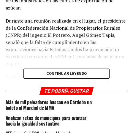
de los industriales en las cuotas de exportación de
azúcar.
Durante una reunión realizada en el lugar, el presidente
de la Confederación Nacional de Propietarios Rurales
(CNPR) del ingenio El Potrero, Ángel Gómez Tapia,
señaló que la falta de cumplimiento en las
exportaciones hacia Estados Unidos ha provocado un
excedente cercano a las 800 mil toneladas de azúcar en
el país.
CONTINUAR LEYENDO
Explicó que el mercado estadounidense representa
mejores condiciones para la comercialización del
producto; sin embargo, este año las exportaciones no
TE PODRÍA GUSTAR
alcanzaron ni las 200 mil toneladas, obligando a enviar
Más de mil peleadores buscan en Córdoba un
grandes volúmenes al mercado mundial, donde el precio
boleto al Mundial de MMA
es considerablemente menor.
Analizan retos de municipios para avanzar
hacia la igualdad sustantiva
Indicó que mientras el precio de referencia para el pago
de caña en México ronda los 17 mil pesos por tonelada,