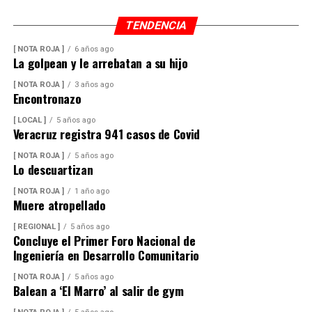
TENDENCIA
[ NOTA ROJA ]
6 años ago
La golpean y le arrebatan a su hijo
[ NOTA ROJA ]
3 años ago
Encontronazo
[ LOCAL ]
5 años ago
Veracruz registra 941 casos de Covid
[ NOTA ROJA ]
5 años ago
Lo descuartizan
[ NOTA ROJA ]
1 año ago
Muere atropellado
[ REGIONAL ]
5 años ago
Concluye el Primer Foro Nacional de
Ingeniería en Desarrollo Comunitario
[ NOTA ROJA ]
5 años ago
Balean a ‘El Marro’ al salir de gym