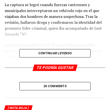
La captura se logró cuando fuerzas castrenses y
municipales interceptaron un vehículo rojo en el que
viajaban dos hombres de manera sospechosa. Tras la
revisión, hallaron droga y confirmaron la identidad del
presunto líder criminal, quien iba acompañado de José
Gerardo “N”.
La trayectoria delictiva de El Loco había encendido
focos rojos en la región. Habitantes recordaron que el
CONTINUAR LEYENDO
pasado 18 de abril sujetos ligados a su grupo
participaron en el robo de una cuatrimoto, hecho que
TE PODRÍA GUSTAR
desató la indignación ciudadana y llevó a que pobladores
detuvieran a dos de los implicados, mientras otros
lograron escapar.
20 COMMENTS
Fuentes de seguridad refieren que Felipe “N” cuenta con
denuncias previas relacionadas con robos y distribución
de drogas en municipios de la zona centro de Veracruz.
[ NOTA ROJA ]