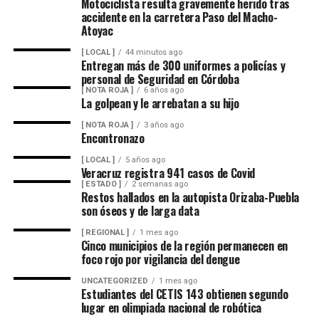
Motociclista resulta gravemente herido tras
La sentencia representa uno de los primeros fallos
accidente en la carretera Paso del Macho-
derivados de aquel operativo y confirma la
Hasta el momento no se ha informado si el fuego fue
Atoyac
responsabilidad penal de los exuniformados por delitos
provocado por una falla mecánica, un cortocircuito o
relacionados con la posesión de droga y el
[ LOCAL ]
44 minutos ago
algún otro factor, por lo que serán las investigaciones
Entregan más de 300 uniformes a policías y
incumplimiento de sus funciones como servidores
correspondientes las que determinen el origen del
personal de Seguridad en Córdoba
públicos.
[ NOTA ROJA ]
6 años ago
siniestro.
La golpean y le arrebatan a su hijo
[ NOTA ROJA ]
3 años ago
Encontronazo
[ LOCAL ]
5 años ago
Veracruz registra 941 casos de Covid
[ ESTADO ]
2 semanas ago
Restos hallados en la autopista Orizaba-Puebla
son óseos y de larga data
[ REGIONAL ]
1 mes ago
Cinco municipios de la región permanecen en
foco rojo por vigilancia del dengue
UNCATEGORIZED
1 mes ago
Estudiantes del CETIS 143 obtienen segundo
lugar en olimpiada nacional de robótica