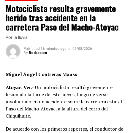
Tras su arresto, tanto él como su acompañante fueron
Motociclista resulta gravemente
trasladados a la comandancia de Chocamán y
herido tras accidente en la
posteriormente puestos a disposición de la Fiscalía
carretera Paso del Macho-Atoyac
Regional en Córdoba, donde se continuará con las
indagatorias.
Por la lluvia
La detención de El Loco representa un golpe relevante
Published
16 minutos ago
on
06/08/2026
contra la delincuencia regional y refuerza la estrategia
By
Redaccion
de coordinación entre fuerzas federales y municipales.
Miguel Ángel Contreras Mauss
RELATED TOPICS:
DESPUÉS
Atoyac, Ver.-
Un motociclista resultó gravemente
Muere motociclista
lesionado la tarde de este jueves, luego de verse
involucrado en un accidente sobre la carretera estatal
ANTES
Asesinan a trailero durante asalto
Paso del Macho-Atoyac, a la altura del cerro del
Chiquihuite.
De acuerdo con los primeros reportes, el conductor de