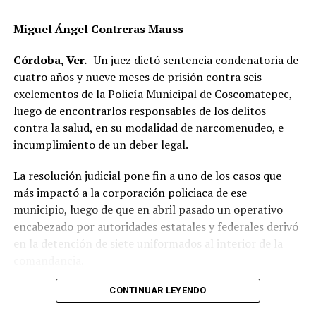
Elementos de Tránsito Estatal acudieron para tomar
Miguel Ángel Contreras Mauss
conocimiento del accidente, realizar el peritaje
correspondiente y deslindar responsabilidades.
Córdoba, Ver.-
Un juez dictó sentencia condenatoria de
cuatro años y nueve meses de prisión contra seis
Las autoridades no descartaron que las condiciones del
exelementos de la Policía Municipal de Coscomatepec,
clima hayan influido en el percance, ya que durante la
luego de encontrarlos responsables de los delitos
tarde se registraron lluvias que dejaron el pavimento
contra la salud, en su modalidad de narcomenudeo, e
mojado y con menor adherencia.
incumplimiento de un deber legal.
El vehículo presuntamente involucrado también será
La resolución judicial pone fin a uno de los casos que
parte de las investigaciones para determinar la
más impactó a la corporación policiaca de ese
mecánica del accidente y establecer si existió
municipio, luego de que en abril pasado un operativo
responsabilidad por parte de alguno de los conductores.
encabezado por autoridades estatales y federales derivó
en la detención de siete uniformados al interior de la
Las autoridades exhortaron a los automovilistas y
comandancia.
motociclistas a conducir con precaución, respetar los
límites de velocidad y aumentar la distancia de
La intervención se realizó el 10 de abril mediante un
CONTINUAR LEYENDO
seguridad entre vehículos, especialmente durante la
despliegue conjunto de agentes de la Policía Ministerial,
temporada de lluvias, cuando el riesgo de accidentes se