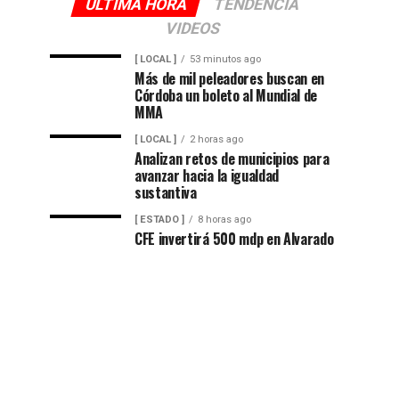
ULTIMA HORA
TENDENCIA
VIDEOS
[ LOCAL ]
53 minutos ago
Más de mil peleadores buscan en
Córdoba un boleto al Mundial de
MMA
[ LOCAL ]
2 horas ago
Analizan retos de municipios para
avanzar hacia la igualdad
sustantiva
[ ESTADO ]
8 horas ago
CFE invertirá 500 mdp en Alvarado