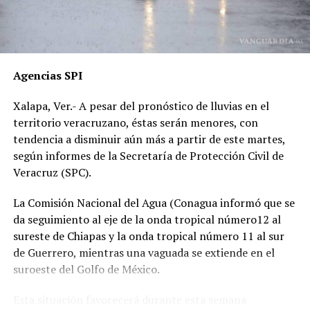
cercanas, han sido ignoradas o negadas. Testigos
presenciales del accidente ahora callan, presuntamente
por temor a represalias.
“Hoy fue mi Abraham,
Agencias SPI
mañana puede ser alguien
Xalapa, Ver.- A pesar del pronóstico de lluvias en el
de tu familia. El homicida
territorio veracruzano, éstas serán menores, con
sigue libre y operando en
tendencia a disminuir aún más a partir de este martes,
según informes de la Secretaría de Protección Civil de
las carreteras”, expresó un
Veracruz (SPC).
familiar, exigiendo justicia.
La Comisión Nacional del Agua (Conagua informó que se
da seguimiento al eje de la onda tropical número12 al
El caso ha encendido el debate sobre la corrupción en la
sureste de Chiapas y la onda tropical número 11 al sur
Fiscalía y la impunidad que beneficia a conductores
de Guerrero, mientras una vaguada se extiende en el
responsables de muertes viales.
suroeste del Golfo de México.
La familia pide a la ciudadanía unirse para evitar que el
Esta situación favorecerá durante esta semana