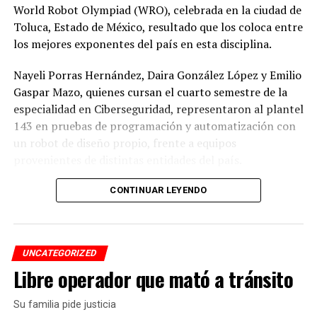
World Robot Olympiad (WRO), celebrada en la ciudad de
Toluca, Estado de México, resultado que los coloca entre
los mejores exponentes del país en esta disciplina.
Nayeli Porras Hernández, Daira González López y Emilio
Gaspar Mazo, quienes cursan el cuarto semestre de la
especialidad en Ciberseguridad, representaron al plantel
143 en pruebas de programación y automatización con
un robot de diseño propio, frente a equipos
provenientes de distintas entidades del país.
El desempeño mostrado por los jóvenes les permitió
CONTINUAR LEYENDO
calificar a la siguiente fase de la competencia, que
tendrá lugar los días 5 y 6 de septiembre en Cancún,
Quintana Roo.
UNCATEGORIZED
Libre operador que mató a tránsito
De obtener resultados favorables en esa etapa, el equipo
tendría la posibilidad de representar a México en la final
Su familia pide justicia
internacional de la WRO, que se efectuará en Costa Rica.