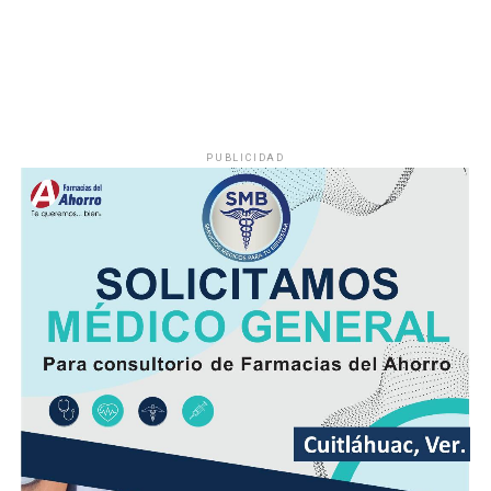
diurnas serán altas y el ambiente cálido, pero fresco por
la noche.
El viento será del Sureste, Este y Noreste de 20 a 35
kilómetros por hora (km/h), con rachas en el litoral y en
zonas de tormenta.
PUBLICIDAD
Asimismo, se pronostica la llegada de otra onda tropical
entre viernes y fin de semana.
Finalmente, la SPC de Veracruz recomienda a la
población vigilar el comportamiento de ríos y arroyos
de respuesta rápida y observar su entorno por posibles
derrumbes, deslaves y deslizamiento de laderas.
Además de conducir con precaución por disminución de
la visibilidad y anegamientos urbanos, viento arrachado,
descargas eléctricas y probables granizadas en áreas de
tormenta, entre otros efectos negativos.