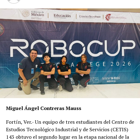
trabajo sería una partida presupuestal del doble.
“Siempre es deseable un mayor presupuesto, nosotros
requerimos más personal por el número de solicitudes
de intervención que tenemos, hoy por hoy, cada
visitador atiende entre 250 y 300 asuntos, expedientes”,
expuso.
RELATED TOPICS:
DESPUÉS
Gestiona Banco de Alimentos diputado Magdaleno
Rosales
ANTES
Orizaba defiende prohibir propaganda política
Miguel Ángel Contreras Mauss
Fortín, Ver.- Un equipo de tres estudiantes del Centro de
Estudios Tecnológico Industrial y de Servicios (CETIS)
143 obtuvo el segundo lugar en la etapa nacional de la