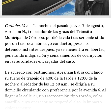
Córdoba, Ver.
— La noche del pasado jueves 7 de agosto,
Abraham N., trabajador de las grúas del Tránsito
Municipal de Córdoba, perdió la vida tras ser embestido
por un tractocamión cuyo conductor, pese a ser
detenido instantes después, ya se encuentra en libertad,
generando indignación y señalamientos de corrupción
en las autoridades encargadas del caso.
De acuerdo con testimonios, Abraham había concluido
su turno de trabajo de 4:00 de la tarde a 12:00 de la
noche y, alrededor de las 12:30 a.m., se dirigía a su
domicilio circulando con preferencia por la avenida 6. Al
llegar a la calle 21, un tractocamión tipo tortón, color
amarillo, cuyo operador no respetó el alto, lo impactó
violentamente.