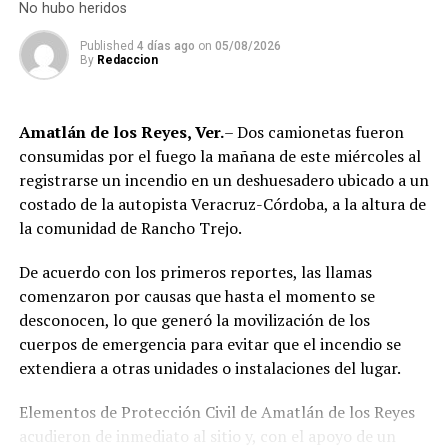
dosis de droga presuntamente destinadas al
No hubo heridos
normal.
narcomenudeo, por lo que los policías fueron
Published
4 días ago
on
05/08/2026
asegurados y puestos a disposición de la Fiscalía
By
Redaccion
Regional para el inicio de las investigaciones
correspondientes.
Amatlán de los Reyes, Ver.
– Dos camionetas fueron
Tras varios meses de proceso penal, el juez consideró
consumidas por el fuego la mañana de este miércoles al
acreditada la responsabilidad de Anselmo “N”, Jesús “N”,
registrarse un incendio en un deshuesadero ubicado a un
Diego “N”, Lauro Arturo “N”, Dana Natalia “N” y
costado de la autopista Veracruz-Córdoba, a la altura de
Bonifacio “N”, imponiéndoles una pena de cuatro años y
la comunidad de Rancho Trejo.
nueve meses de prisión.
De acuerdo con los primeros reportes, las llamas
Los ahora sentenciados formaban parte de la Policía
comenzaron por causas que hasta el momento se
Municipal de Coscomatepec durante la administración
desconocen, lo que generó la movilización de los
del alcalde de Movimiento Ciudadano, Armando Reyes
cuerpos de emergencia para evitar que el incendio se
Muñoz, y permanecerán recluidos en el Centro de
extendiera a otras unidades o instalaciones del lugar.
Reinserción Social de Mediana Seguridad de La Toma, en
Amatlán de los Reyes, donde cumplirán la condena.
Elementos de Protección Civil de Amatlán de los Reyes
acudieron de inmediato al sitio y, con el apoyo de un