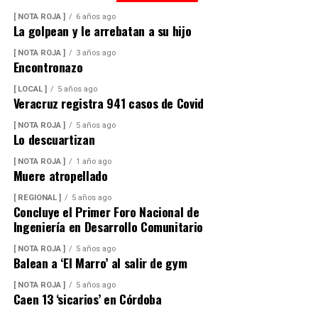
[ NOTA ROJA ]
6 años ago
La golpean y le arrebatan a su hijo
[ NOTA ROJA ]
3 años ago
Encontronazo
[ LOCAL ]
5 años ago
Veracruz registra 941 casos de Covid
[ NOTA ROJA ]
5 años ago
Lo descuartizan
[ NOTA ROJA ]
1 año ago
Muere atropellado
[ REGIONAL ]
5 años ago
Concluye el Primer Foro Nacional de
Ingeniería en Desarrollo Comunitario
[ NOTA ROJA ]
5 años ago
Balean a ‘El Marro’ al salir de gym
[ NOTA ROJA ]
5 años ago
Caen 13 ‘sicarios’ en Córdoba