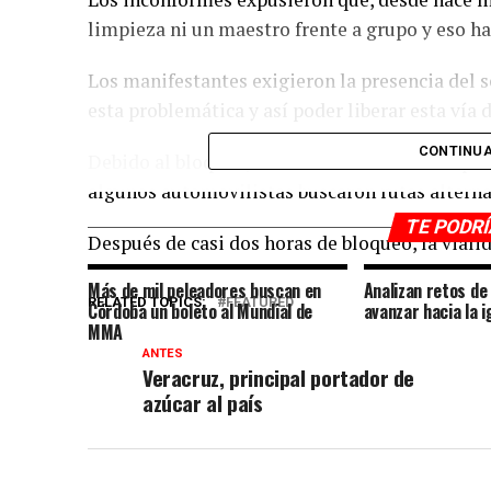
limpieza ni un maestro frente a grupo y eso ha
Los manifestantes exigieron la presencia del s
esta problemática y así poder liberar esta vía
CONTINUA
Debido al bloqueo, el tránsito sobre la autopi
algunos automovilistas buscaron rutas alterna
TE PODR
Después de casi dos horas de bloqueo, la vialid
Más de mil peleadores buscan en
Analizan retos de
RELATED TOPICS:
FEATURED
Córdoba un boleto al Mundial de
avanzar hacia la 
MMA
ANTES
Veracruz, principal portador de
azúcar al país