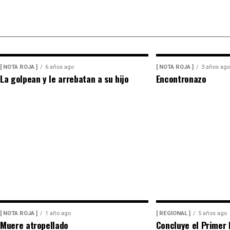
previamente fueron difundidos a través de los canale
refrenda su compromiso de trabajar de manera cerc
trabajo, resultados y hechos que unidos hacemos de
[ NOTA ROJA ]
6 años ago
[ NOTA ROJA ]
3 años ago
La golpean y le arrebatan a su hijo
Encontronazo
[ NOTA ROJA ]
1 año ago
[ REGIONAL ]
5 años ago
Muere atropellado
Concluye el Primer 