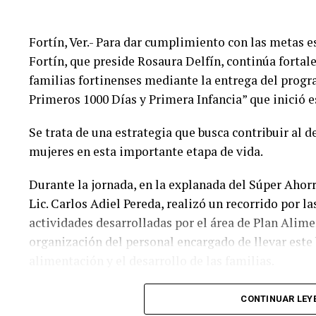
programas de asistencia social que contribuyan a mej
de vida de la población.
Fortín, Ver.- Para dar cumplimiento con las metas e
Fortín, que preside Rosaura Delfín, continúa fortale
familias fortinenses mediante la entrega del progr
Primeros 1000 Días y Primera Infancia” que inició e
Se trata de una estrategia que busca contribuir al de
mujeres en esta importante etapa de vida.
Durante la jornada, en la explanada del Súper Ahorr
Lic. Carlos Adiel Pereda, realizó un recorrido por l
actividades desarrolladas por el área de Plan Alim
organización del personal encargado de llevar este b
alimentación y el desarrollo de las familias.
Asimismo, se informa a las personas beneficiarias q
CONTINUAR LEY
jueves 6 y viernes 7 de agosto, de acuerdo con las s