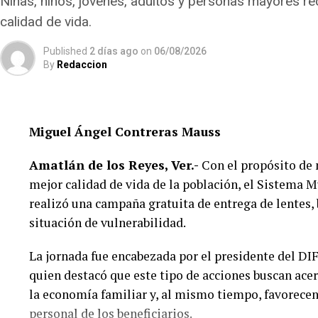
Niñas, niños, jóvenes, adultos y personas mayores re
calidad de vida.
La Ley de Protección a los Animales para el Estado
garantizar el bienestar, el trato digno y evitar el m
Published
2 días ago
on
06/08/2026
By
Redaccion
Además, en su artículo 28 considera sancionables di
lo que mantener a un perro atado de forma permane
bienestar, podría dar lugar a responsabilidades conf
Miguel Ángel Contreras Mauss
Por ello, ciudadanos señalaron que la medida debió 
Amatlán de los Reyes, Ver.-
Con el propósito de m
responsable de mascotas —mantenerlas dentro de lo
mejor calidad de vida de la población, el Sistema 
propietarios— y no en ordenar que todos los perr
realizó una campaña gratuita de entrega de lentes, 
situación de vulnerabilidad.
Hasta el momento, la Agencia Municipal de Xocotl
disposición legal que sustenta la imposición de pos
La jornada fue encabezada por el presidente del DI
cuenta para aplicar dichas sanciones.
quien destacó que este tipo de acciones buscan ace
la economía familiar y, al mismo tiempo, favorecen 
personal de los beneficiarios.