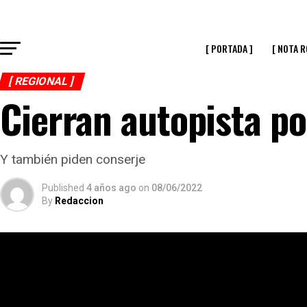
[ PORTADA ]
[ NOTA R
[ REGIONAL ]
Cierran autopista po
Y también piden conserje
Published
4 años ago
on
08/06/2022
By
Redaccion