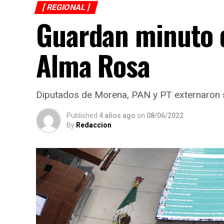
[ REGIONAL ]
Guardan minuto d
Alma Rosa
Diputados de Morena, PAN y PT externaron s
Published
4 años ago
on
08/06/2022
By
Redaccion