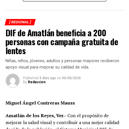
vecinos para identificar a sus dueños y, posteriormente,
citarlos al palacio de la comunidad, donde incluso
podrían hacerse acreedores a una multa.
[ REGIONAL ]
DIF de Amatlán beneficia a 200
La publicación provocó críticas entre pobladores,
quienes consideran que la Agencia Municipal podría
personas con campaña gratuita de
estar excediendo sus atribuciones al anunciar posibles
lentes
sanciones sin precisar el fundamento jurídico que las
respalda, por lo que calificaron la medida como un
Niñas, niños, jóvenes, adultos y personas mayores recibieron
presunto abuso de autoridad.
apoyo visual para mejorar su calidad de vida.
Si bien especialistas y organizaciones dedicadas al
Published
4 días ago
on
06/08/2026
By
Redaccion
bienestar animal coinciden en que los propietarios
tienen la obligación de impedir que sus mascotas
deambulen libremente por la vía pública, también
Miguel Ángel Contreras Mauss
advierten que ello no significa mantenerlas
permanentemente amarradas.
Amatlán de los Reyes, Ver.-
Con el propósito de
mejorar la salud visual y contribuir a una mejor calidad
La Ley de Protección a los Animales para el Estado de