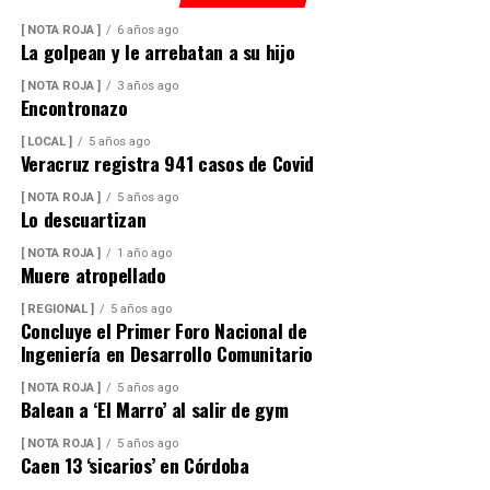
[ NOTA ROJA ]
6 años ago
La golpean y le arrebatan a su hijo
[ NOTA ROJA ]
3 años ago
Encontronazo
[ LOCAL ]
5 años ago
Veracruz registra 941 casos de Covid
[ NOTA ROJA ]
5 años ago
Lo descuartizan
[ NOTA ROJA ]
1 año ago
Muere atropellado
[ REGIONAL ]
5 años ago
Concluye el Primer Foro Nacional de
Ingeniería en Desarrollo Comunitario
[ NOTA ROJA ]
5 años ago
Balean a ‘El Marro’ al salir de gym
[ NOTA ROJA ]
5 años ago
Caen 13 ‘sicarios’ en Córdoba