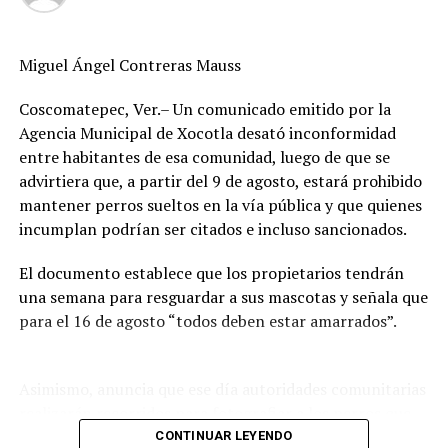
Promueven acciones contra la obesidad
Miguel Ángel Contreras Mauss
Coscomatepec, Ver.– Un comunicado emitido por la
Agencia Municipal de Xocotla desató inconformidad
entre habitantes de esa comunidad, luego de que se
advirtiera que, a partir del 9 de agosto, estará prohibido
mantener perros sueltos en la vía pública y que quienes
incumplan podrían ser citados e incluso sancionados.
El documento establece que los propietarios tendrán
una semana para resguardar a sus mascotas y señala que
para el 16 de agosto “todos deben estar amarrados”.
Asimismo, anuncia que ese día autoridades comunitarias
realizarán recorridos para fotografiar a los perros que
permanezcan en las calles, solicitar información a
CONTINUAR LEYENDO