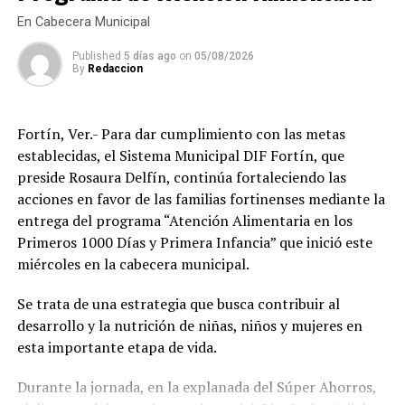
facultades con las que cuenta para aplicar dichas
de los estudiantes, el desempeño de quienes trabajan y
En Cabecera Municipal
sanciones.
la autonomía de las personas adultas mayores, por lo
Published
5 días ago
on
05/08/2026
que refrendó el compromiso de continuar impulsando
By
Redaccion
programas que mejoren el bienestar de las familias
amatlecas.
Fortín, Ver.- Para dar cumplimiento con las metas
Los beneficiarios agradecieron el apoyo otorgado por el
establecidas, el Sistema Municipal DIF Fortín, que
DIF Municipal, ya que para muchas familias el costo de
preside Rosaura Delfín, continúa fortaleciendo las
unos lentes representa un gasto difícil de solventar, por
acciones en favor de las familias fortinenses mediante la
lo que este programa les permitió acceder de manera
entrega del programa “Atención Alimentaria en los
gratuita a un instrumento indispensable para sus
Primeros 1000 Días y Primera Infancia” que inició este
actividades diarias.
miércoles en la cabecera municipal.
Con estas acciones, el Sistema Municipal DIF de
Se trata de una estrategia que busca contribuir al
Amatlán de los Reyes reafirmó su compromiso de
desarrollo y la nutrición de niñas, niños y mujeres en
trabajar en favor de los sectores más vulnerables del
esta importante etapa de vida.
municipio, acercando programas de asistencia social que
contribuyan a mejorar la salud, la inclusión y la calidad
Durante la jornada, en la explanada del Súper Ahorros,
de vida de la población.