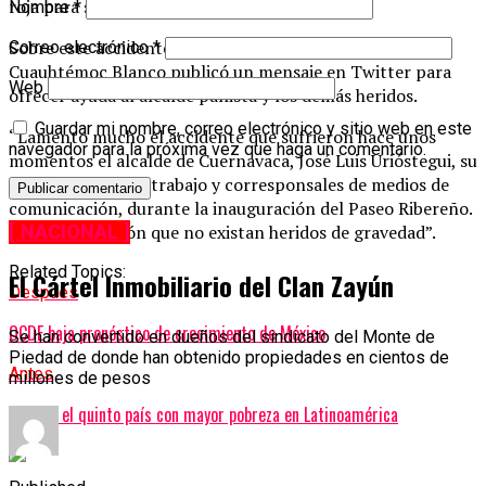
roja para su ingreso hospitalario.
Nombre
*
Sobre este accidente, el gobernador de Morelos,
Correo electrónico
*
Cuauhtémoc Blanco publicó un mensaje en Twitter para
Web
ofrecer ayuda al alcalde panista y los demás heridos.
Guardar mi nombre, correo electrónico y sitio web en este
“Lamento mucho el accidente que sufrieron hace unos
navegador para la próxima vez que haga un comentario.
momentos el alcalde de Cuernavaca, José Luis Urióstegui, su
esposa, equipo de trabajo y corresponsales de medios de
comunicación, durante la inauguración del Paseo Ribereño.
[ NACIONAL ]
Deseo de corazón que no existan heridos de gravedad”.
Related Topics:
El Cártel Inmobiliario del Clan Zayún
Después
OCDE baja pronóstico de crecimiento de México
Se han convertido en dueños del sindicato del Monte de
Piedad de donde han obtenido propiedades en cientos de
Antes
millones de pesos
México, el quinto país con mayor pobreza en Latinoamérica