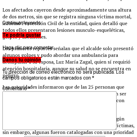
Los afectados cayeron desde aproximadamente una altura
de dos metros, sin que se registra ninguna víctima mortal,
informó Protección Civil de la entidad, quien detalló que
Continuar leyendo
todos ellos presentaron lesiones musculo-esqueléticas,
Te podría gustar
golpes y abrasiones.
Haga clic para comentar
Los primeros reportes señalan que el alcalde solo presentó
algunos golpes y pudo abordar una ambulancia para
Danos tu opinión
acompañar a su esposa, Luz María Zagal, quien sí requirió
atención hospitalaria, aunque su salud no se encuentra en
Tu dirección de correo electrónico no será publicada.
Los
peligro.
campos obligatorios están marcados con
*
Las autoridades informaron que de las 25 personas que
Comentario
*
sufrieron por esta aparatosa caída, ocho requirieron ser
trasladas a un hospital y dos de ellas se reportaron con
lesiones de gravedad.
Los paramédicos de Cruz Roja señalaron que en ningún
momento estuvo en riesgo la vida de alguna de las víctimas,
sin embargo, algunas fueron catalogadas con una prioridad