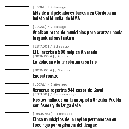
El dirigente sostuvo que México cuenta con la capacidad
[ LOCAL ]
2 días ago
suficiente para abastecer la demanda nacional, por lo
Más de mil peleadores buscan en Córdoba un
boleto al Mundial de MMA
que consideró innecesaria la importación de este
alimento.
[ LOCAL ]
2 días ago
Analizan retos de municipios para avanzar hacia
la igualdad sustantiva
En ese sentido, exhortó a la población a revisar el origen
del huevo antes de comprarlo y dar preferencia al
[ ESTADO ]
2 días ago
CFE invertirá 500 mdp en Alvarado
producto nacional, al asegurar que ofrece mayor
[ NOTA ROJA ]
6 años ago
frescura y calidad, además de respaldar la economía de
La golpean y le arrebatan a su hijo
miles de familias dedicadas a la actividad avícola.
[ NOTA ROJA ]
3 años ago
Encontronazo
Finalmente, destacó que entre Veracruz y Puebla
operan ocho empresas productoras con más de 350
[ LOCAL ]
5 años ago
Veracruz registra 941 casos de Covid
granjas avícolas, las cuales representan una importante
[ ESTADO ]
3 semanas ago
fuente de empleo y desarrollo económico para
Restos hallados en la autopista Orizaba-Puebla
son óseos y de larga data
comunidades rurales de ambas entidades.
[ REGIONAL ]
1 mes ago
Cinco municipios de la región permanecen en
foco rojo por vigilancia del dengue