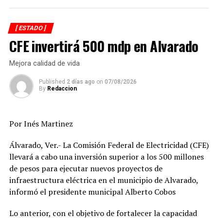
“Si lo sacan, vamos a retroceder y vamos a perder
mucho tiempo de aquí las Comisiones lo soliciten, eso es
[ ESTADO ]
muy grave. Vamos a seguir fomentando la impunidad”.
CFE invertirá 500 mdp en Alvarado
Señaló que hasta ahora las familias prefieren acudir
Mejora calidad de vida
directamente a la FGR porque hay comisiones de
búsqueda en los estados que no están completa este
Published
2 días ago
on
07/08/2026
By
Redaccion
conformadas o no tienen el personal con el perfil para
atender los casos, pero que con la modificación esto ya
no será posible.
Por Inés Martinez
Hay que recordar que el documento elimina la
Álvarado, Ver.- La Comisión Federal de Electricidad (CFE)
participación de la FGR en los mecanismos
llevará a cabo una inversión superior a los 500 millones
institucionales existentes para atender a las víctimas de
de pesos para ejecutar nuevos proyectos de
trata de personas y de todo lo relacionado con el
infraestructura eléctrica en el municipio de Alvarado,
sistema de acceso de las mujeres a una vida libre de
informó el presidente municipal Alberto Cobos
violencia.
Lo anterior, con el objetivo de fortalecer la capacidad