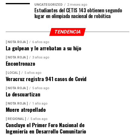
UNCATEGORIZED
2 meses ago
Estudiantes del CETIS 143 obtienen segundo
lugar en olimpiada nacional de robótica
TENDENCIA
[ NOTA ROJA ]
6 años ago
La golpean y le arrebatan a su hijo
[ NOTA ROJA ]
3 años ago
Encontronazo
[ LOCAL ]
5 años ago
Veracruz registra 941 casos de Covid
[ NOTA ROJA ]
5 años ago
Lo descuartizan
[ NOTA ROJA ]
1 año ago
Muere atropellado
[ REGIONAL ]
5 años ago
Concluye el Primer Foro Nacional de
Ingeniería en Desarrollo Comunitario