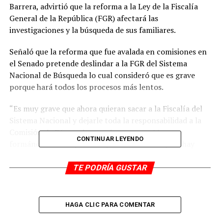
Barrera, advirtió que la reforma a la Ley de la Fiscalía
General de la República (FGR) afectará las
investigaciones y la búsqueda de sus familiares.
Señaló que la reforma que fue avalada en comisiones en
el Senado pretende deslindar a la FGR del Sistema
Nacional de Búsqueda lo cual consideró que es grave
porque hará todos los procesos más lentos.
“Es muy grave que ahora quieran sacar a la Fiscalía del
Sistema Nacional y dejarle toda la responsabilidad a la
Comisión de Búsqueda cuando apenas están
CONTINUAR LEYENDO
formándose. Si de por sí hay muchas trabas y no hay
coordinación”.
TE PODRÍA GUSTAR
Dijo que existen trámites como la solicitud de la sábana
de llamadas en casos de desapariciones que por
competencia debe hacerlos la Fiscalía y si sale del
HAGA CLIC PARA COMENTAR
Sistema Nacional esto será más tardado